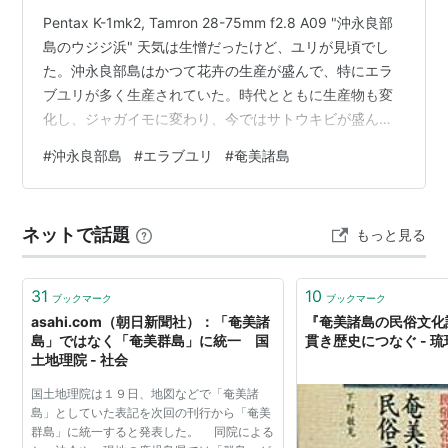
Pentax K-1mk2, Tamron 28-75mm f2.8 A09 "沖永良部
島のウジジ浜" 天気は生憎だったけど、ユリが見頃でし
た。沖永良部島はかつて花卉の生産が盛んで、特にエラ
ブユリが多く生産されていた。時代とともに生産物も変
化し、ジャガイモに変わり、今ではサトウキビが盛んに
栽培されている。ユリはだいぶ減ったけど、それでもあ
#
沖永良部島
#
エラブユリ
#
奄美諸島
ちこちで生産されているし、地元の人の努力であちこち
にエラブユリや他のはなが道路脇の花壇に植えられてい
てとてもキレイでした。
ネットで話題
もっと見る
31
10
ブックマーク
ブックマーク
asahi.com（朝日新聞社）：「奄美諸
『奄美諸島の民俗文化
島」ではなく「奄美群島」に統一 国
貫き歴史につなぐ - 
土地理院 - 社会
国土地理院は１９日、地図などで「奄美諸
島」としていた表記を次回の刊行から「奄美
群島」に統一すると発表した。 同院による