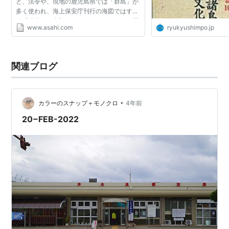
と、法令や、現地の鹿児島県では「群島」が
多く使われ、海上保安庁刊行の海図ではすで
に「群島」と表記されている。このため、同
www.asahi.com
ryukyushimpo.jp
院などの「地名等の統一に関する連絡協議
会」が「奄美群島」を...
関連ブログ
•
カラーのスナップ＋モノクロ
4年前
20−FEB-2022