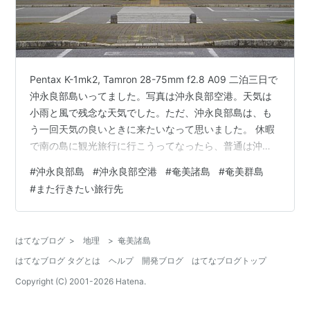
Pentax K-1mk2, Tamron 28-75mm f2.8 A09 二泊三日で
沖永良部島いってました。写真は沖永良部空港。天気は
小雨と風で残念な天気でした。ただ、沖永良部島は、も
う一回天気の良いときに来たいなって思いました。 休暇
で南の島に観光旅行に行こうってなったら、普通は沖縄
県だよなあ。奄美諸島は沖縄の次になってしまうだろう
#
沖永良部島
#
沖永良部空港
#
奄美諸島
#
奄美群島
し、同じ奄美諸島なら奄美大島か与論島だよな。沖永良
#
また行きたい旅行先
部って選択肢はそうとう低くなるのではなかろうか？ 今
回、私が一番乗りだったので、同僚をピックアップする
までの一時間、どうしよっかなって思ったら、近くにフ
はてなブログ
>
地理
>
奄美諸島
ーチャっていう観光名所があって往復30分もかからない
はてなブログ タグとは
ヘルプ
開発ブログ
はてなブログトップ
ってこ…
Copyright (C) 2001-
2026
Hatena.