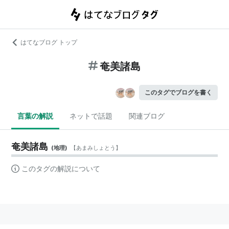
はてなブログ トップ
奄美諸島
このタグでブログを書く
言葉の解説
ネットで話題
関連ブログ
奄美諸島
(
地理
)
【
あまみしょとう
】
このタグの解説について