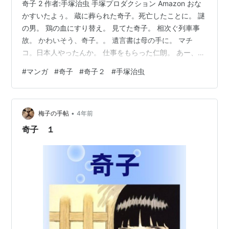
奇子 2 作者:手塚治虫 手塚プロダクション Amazon おな
かすいたよぅ。 蔵に葬られた奇子。死亡したことに。 謎
の男。 鶏の血にすり替え。 見てた奇子。 相次ぐ列車事
故。 かわいそう、奇子。。 遺言書は母の手に。 マチ
コ。日本人やったんか。 仕事をもらった仁朗。 あー、そ
っちに使っちゃうの。 平気なわけないと思うけど、この
#
マンガ
#
奇子
#
奇子２
#
手塚治虫
人がもうちょっとしっかりしてくれてたら。。てか男尊
女卑が強い時代だからしょうがないのか。 急に大きくな
った！ 祐天寺富夫。暗黒街で出世してる仁朗。 目覚めた
•
奇子。 罪深い伺朗。 お涼もやっぱり。 遺言書の場所。
梅子の手帖
4年前
すえ、ふたりきりになったらいかんよー。 12年ぶりの
奇子 １
外。こ…