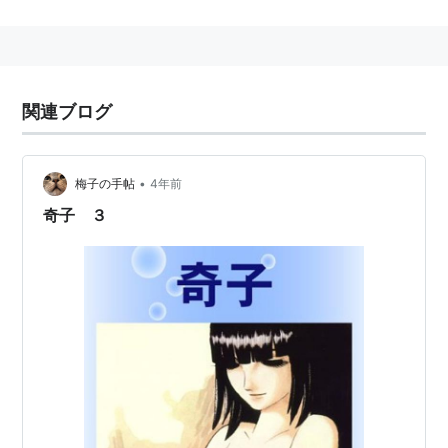
単行本
大都社
ASIN:4886533108
関連ブログ
ASIN:4886533116
講談社 手塚治虫漫画全集
•
梅子の手帖
4年前
ASIN:4061087975
奇子 ３
ASIN:4061087983
ASIN:4061087991
角川書店 ハードカバー
ASIN:4048520466
ASIN:4048520474
角川文庫