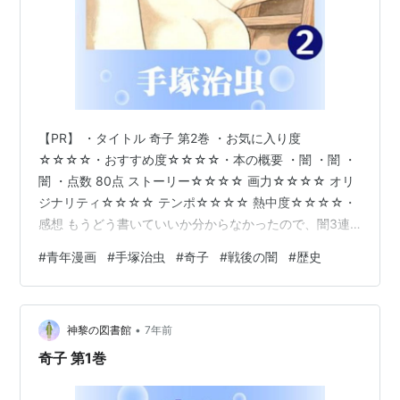
【PR】 ・タイトル 奇子 第2巻 ・お気に入り度
☆☆☆☆・おすすめ度☆☆☆☆・本の概要 ・闇 ・闇 ・
闇 ・点数 80点 ストーリー☆☆☆☆ 画力☆☆☆☆ オリ
ジナリティ☆☆☆☆ テンポ☆☆☆☆ 熱中度☆☆☆☆・
感想 もうどう書いていいか分からなかったので、闇3連
発にしました。すみませんm(__)m闇に堕ちたと思ったら
#
青年漫画
#
手塚治虫
#
奇子
#
戦後の闇
#
歴史
更生した…？いや、やっぱり狂ってた。そして、幼いな
がらもしっかりしていて頭が良くて正義感が強くて実の
兄を追い詰めかけた腐った一族の唯一の希望だった三男
•
坊も血には逆らえないのか…ちょっと別の意味で狂って
神黎の図書館
7年前
ましたね、というか狂いました。読む場合は巻以上に覚
奇子 第1巻
悟が必用ですね、これは。 そ…