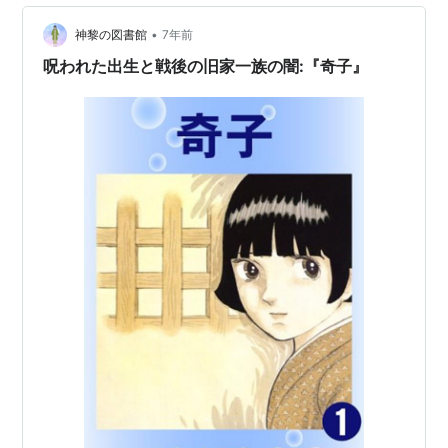
霜川総裁。あの事件か。 このゲス親父から、嫁取りの話
•
は欲しくないね。 お涼は見た。 消えた霜川総裁。轢死体
神黎の図書館
7年前
で発見。 かしこすぎる弟、伺朗（しろう）。 ふたつの事
呪われた出生と戦後の旧家一族の闇:『奇子』
件…