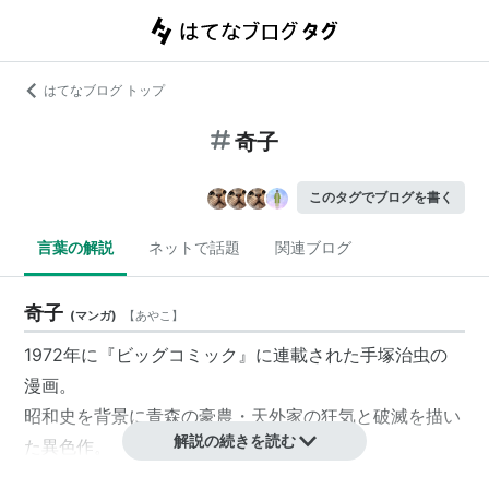
はてなブログ トップ
奇子
このタグでブログを書く
言葉の解説
ネットで話題
関連ブログ
奇子
(
マンガ
)
【
あやこ
】
1972年に『ビッグコミック』に連載された手塚治虫の
漫画。
昭和史を背景に青森の豪農・天外家の狂気と破滅を描い
解説の続きを読む
た異色作。