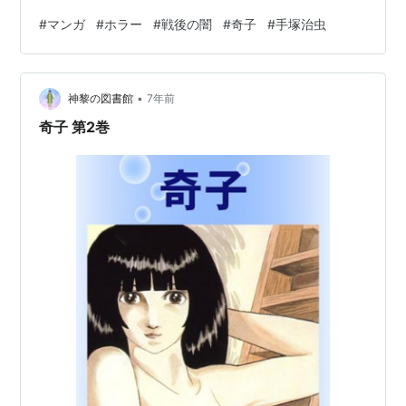
する一族の闇の中、とうとう状況は一変します。 27歳に
#
マンガ
#
ホラー
#
戦後の闇
#
奇子
#
手塚治虫
なっていた奇子。 自分へ大量のお金を送金していた男の
元へ彼女は行きます。次男坊は彼女に正体を隠して保護
します。 奇子は精神的にはまだ幼く、恐怖を感じると箱
•
の中に隠れるという特殊な性質を持った美人として描か
神黎の図書館
7年前
れています。 また、奇子は好意を抱けば初対面でも肉体
奇子 第2巻
関係を求める異質な…