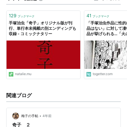
ね、手塚治虫。これこどもの頃にうっかり読んだら性癖
ゆが…
129
41
ブックマーク
ブックマーク
手塚治虫「奇子」オリジナル版が刊
「手塚治虫作品に性的
行、単行本未掲載の別エンディングも
品はない」に対して凄
収録 - コミックナタリー
品が挙げられる…「火
「MW」「I.L」など
natalie.mu
togetter.com
関連ブログ
•
梅子の手帖
4年前
奇子 ２