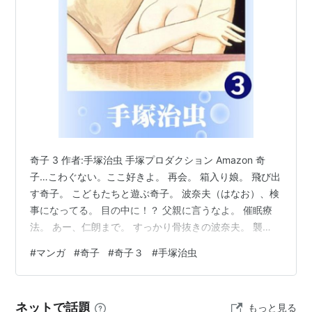
ASIN:4041851297
ASIN:4041851319
奇子 3 作者:手塚治虫 手塚プロダクション Amazon 奇
子…こわぐない。ここ好きよ。 再会。 箱入り娘。 飛び出
す奇子。 こどもたちと遊ぶ奇子。 波奈夫（はなお）、検
事になってる。 目の中に！？ 父親に言うなよ。 催眠療
法。 あー、仁朗まで。 すっかり骨抜きの波奈夫。 襲
撃！12発！！ ええー、まさかの黒幕が。と言っても、手
#
マンガ
#
奇子
#
奇子３
#
手塚治虫
下だけど。 志子に言うから。。 針一本でもすごいね、出
血。 関係者全員集合。 伺朗の賭け。 奇子と同じ。 天外
家、狂ってるというか、腐ってるというか。。 後半いき
ネットで話題
もっと見る
なり方言色強くなったな。 いろいろタブーに切り込んだ