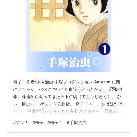
奇子 1 作者:手塚治虫 手塚プロダクション Amazon 仁朗
にいちゃん、べべについてた血洗うとったのよ。 昭和24
年。外地から返ってきた天下仁朗（てんげじろう）。 ひ
ぃ、目の中。 ゲスすぎる親爺。 奇子（４）、妹は妹だけ
ど。。 捕虜生活ってそんなに差別されるのー。日本人か
ら。無事生還したのにね。 遺産と引き換えに。長男もク
#
マンガ
#
奇子
#
奇子１
#
手塚治虫
ズ。 やばいミッション。 謎の男と志子（なおこ）。アカ
か。 国鉄10万人の首切りを命令するGHQ。異常だわ。