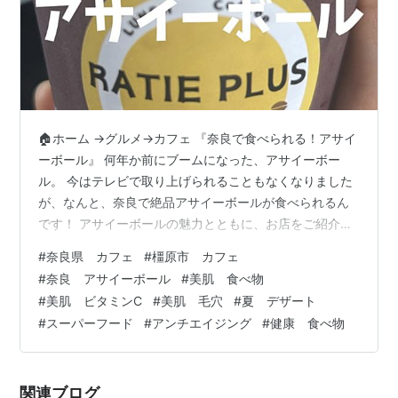
🏠ホーム →グルメ→カフェ 『奈良で食べられる！アサイ
ーボール』 何年か前にブームになった、アサイーボー
ル。 今はテレビで取り上げられることもなくなりました
が、なんと、奈良で絶品アサイーボールが食べられるん
です！ アサイーボールの魅力とともに、お店をご紹介し
たいと思います♪ アサイーボールって？ ＊アサイーピュ
#
奈良県 カフェ
#
橿原市 カフェ
ーレと豆乳、バナナをミキサーで混ぜ、その上にグラノ
#
奈良 アサイーボール
#
美肌 食べ物
ーラやフルーツをトッピングしたもの。 栄養価 ＊ブラジ
#
美肌 ビタミンC
#
美肌 毛穴
#
夏 デザート
ルのアマゾンで採れる、ヤシ科の植物。 気のサイズは、
#
スーパーフード
#
アンチエイジング
#
健康 食べ物
大きいものでなんと、25ｍにもなるそう！ ポリフェノー
ル、鉄分、ミネラル、食物繊維が特に豊富で、他にもい
ろいろな栄養素が含まれている…
関連ブログ