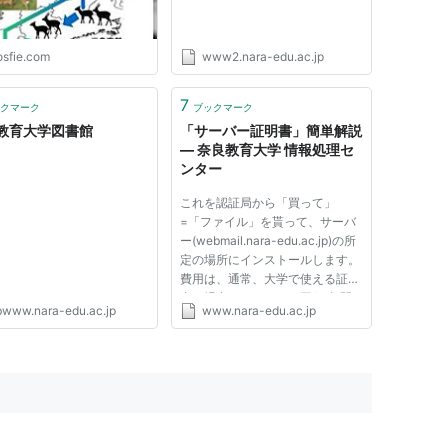
osfie.com
www2.nara-edu.ac.jp
7
クマーク
ブックマーク
教育大学図書館
「サーバー証明書」簡単解説
― 奈良教育大学 情報処理セ
ンター
これを認証局から「買って」
=「ファイル」を貰って、サーバ
ー(webmail.nara-edu.ac.jp)の所
定の場所にインストールします。
費用は、通常、大学で使える証明
書の場合、４万～８万円/１年間
ibwww.nara-edu.ac.jp
www.nara-edu.ac.jp
有効、です。もちろんサーバー１
台あたりです。 例えば
CyberTrust、 veriSign 認証局
(CA)の階層 認証局は階層構造を
持っています。...