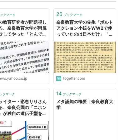
25
ックマーク
ブックマーク
の教育研究者が問題視し
奈良教育大学の先生「ボルト
る、奈良教育大学が附属
アクション小銃をWW2で使
対してやった「とんでも
っていたのは日本だけ」「真
」ことと「攻撃」（前屋
珠湾攻撃ではゼロ戦に魚雷を
- エキスパート -
積んだ」
oo!ニュース
ews.yahoo.co.jp
togetter.com
14
ックマーク
ブックマーク
ライター・彩恵りりさん
メタ認知の概要｜奈良教育大
る、奈良公園の「ニホン
学
」が独自の遺伝子型を持
いた！、という福島大学
形大学・奈良教育大学の
チームの発表を解説する
ツイート