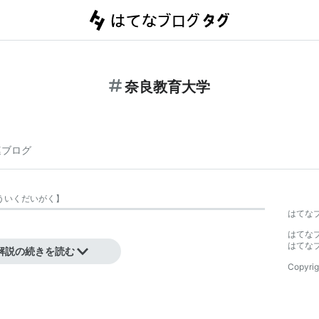
奈良教育大学
連ブログ
ういくだいがく
】
はてな
はてな
育課程を擁する。
はてな
解説の続きを読む
Copyrig