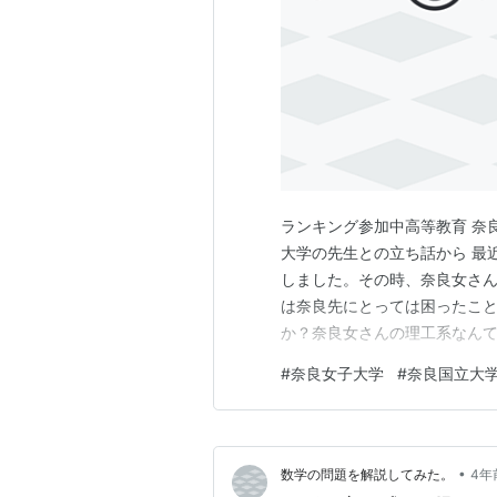
ランキング参加中高等教育 奈
大学の先生との立ち話から 最
しました。その時、奈良女さん
は奈良先にとっては困ったこと
か？奈良女さんの理工系なん
長的な存在で大したことないで
#
奈良女子大学
#
奈良国立大
よ。奈良女さんに工学部がで
ょうから、奈良先を志望する学
•
数学の問題を解説してみた。
4年