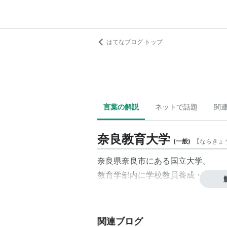
はてなブログ トップ
言葉の解説
ネットで話題
関
奈良教育大学
(
一般
)
【
ならきょ
奈良県奈良市にある国立大学。
教育学部内に学校教員養成・総合教
関連ブログ