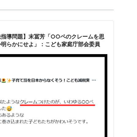
法指導問題】末冨芳「○○ペのクレームを思
か明らかにせよ」：こども家庭庁部会委員