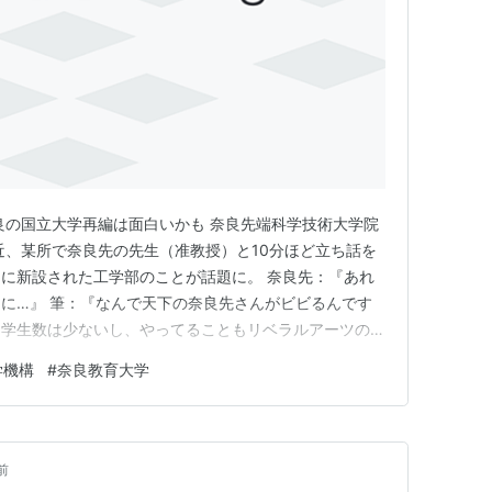
良の国立大学再編は面白いかも 奈良先端科学技術大学院
近、某所で奈良先の先生（准教授）と10分ほど立ち話を
に新設された工学部のことが話題に。 奈良先：『あれ
に…』 筆：『なんで天下の奈良先さんがビビるんです
て学生数は少ないし、やってることもリベラルアーツの延
しょ？』 奈良先：『いやいやそんなことはないんです
学機構
#
奈良教育大学
きるとそれから先、受け皿となる大学院も拡充されるでし
生が減少するわけなんで…
前