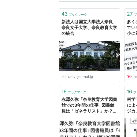
43
27
ブックマーク
ブ
新法人は国立大学法人奈良、
多く
奈良女子大学、奈良教育大学
てい
の統合
小に
ない
毅） 
Yah
univ-journal.jp
n
19
16
ブックマーク
ブ
赤澤久弥「奈良教育大学図書
科学
館での3年間の仕事 : 図書館
によ
員は「ゼネラリスト」か？」
ジカ
(第180回図書館情報学学習
って
会)
や山
研究
連続