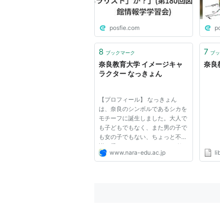
posfie.com
p
8
7
ブックマーク
ブッ
奈良教育大学 イメージキャ
奈良
ラクター なっきょん
【プロフィール】 なっきょん
は、奈良のシンボルであるシカを
モチーフに誕生しました。大人で
も子どもでもなく、また男の子で
も女の子でもない、ちょっと不思
議で愛らしいキャラクター。 教
www.nara-edu.ac.jp
l
育大学の「育つ・育てる」という
イメージを角の新芽（ふたば）に
表しています。 好物は鹿せんべ
いだとか…。 【誕生の経緯】 本
年...