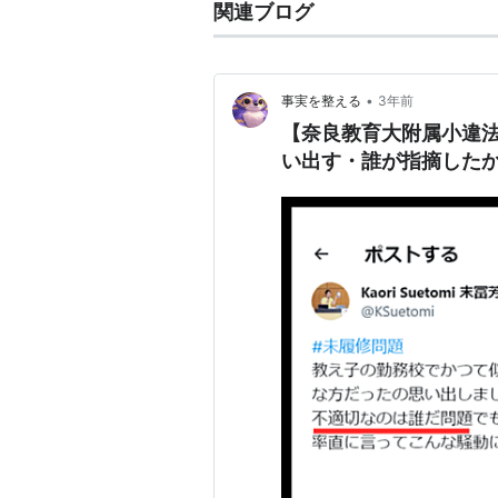
関連ブログ
•
事実を整える
3年前
【奈良教育大附属小違
い出す・誰が指摘した