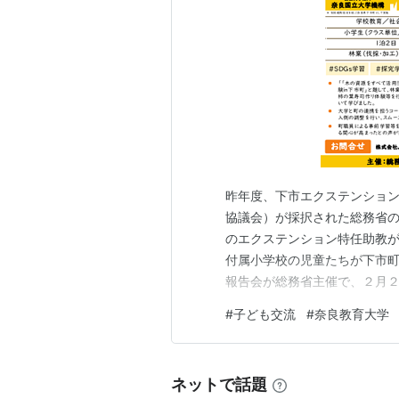
昨年度、下市エクステンショ
協議会）が採択された総務省
のエクステンション特任助教
付属小学校の児童たちが下市
報告会が総務省主催で、２月
地域実践部門からは寺岡が、
#
子ども交流
#
奈良教育大学
します。
ネットで話題