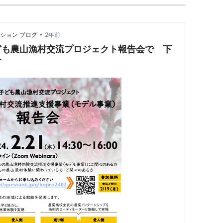
•
ション ブログ
2年前
ども農山漁村交流プロジェクト報告会で 下
す