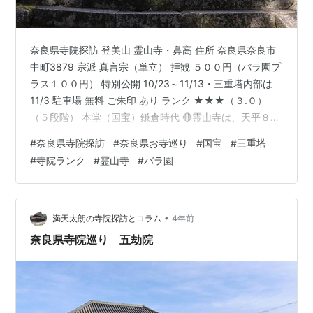
奈良県寺院探訪 登美山 霊山寺・鼻高 住所 奈良県奈良市
中町3879 宗派 真言宗（単立） 拝観 ５００円（バラ園プ
ラス１００円） 特別公開 10/23～11/13・三重塔内部は
11/3 駐車場 無料 ご朱印 あり ランク ★★★（３.０）
（５段階） 本堂（国宝）鎌倉時代 🔴霊山寺は、天平８年
（７３６）聖武天皇の勅願により行基が開山し、バラモ
#
奈良県寺院探訪
#
奈良県お寺巡り
#
国宝
#
三重塔
ン僧 菩提遷那が名を与えた。鎌倉時代・北条氏の帰依厚
#
寺院ランク
#
霊山寺
#
バラ園
く、その後豊臣家・徳川家と受け 継がれ明治期まで、兵
火などなくきましたが、廃仏毀釈で伽藍は半減し仏像
200数体 も焼却されてしまいました。それでも国宝・重
文建築６棟や重文の宝物３０数点が 現存しています。…
•
満天太朗の寺院探訪とコラム
4年前
奈良県寺院巡り 五劫院