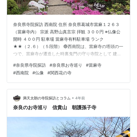
奈良県寺院探訪 西南院 住所 奈良県葛城市當麻１２６３
（當麻寺内） 宗派 高野山真言宗 拝観 ３００円 ※仏像公
開時 ４００円 駐車場 當麻寺有料駐車場 ランク
★★（２.６）（５段階） 🔴西南院は、當麻寺の塔頭の一
つで、當麻寺が遷造した時裏鬼門の守り寺院として 建立
されたという。寺宝に、十一面観音立像（重文）弘仁
#
奈良県寺院探訪
#
奈良県お寺巡り
#
當麻寺
期・聖観音立像（重文） 弘仁期・千手観音立像（重文）
#
西南院
#
仏像
#
関西花の寺
藤原期があります。また江戸初期の池泉回遊式庭園 に
は、水琴窟がある。写真は、ぼたん（4月中旬～５月上
旬）で夏はあじさい・秋は もみじ・冬はぼたんなど季節
の花々が迎えてくれます。 西南院庭園と西塔 ※ぴんぼけ
•
満天太朗の寺院探訪とコラム
4年前
です。 西南院より西塔を望…
奈良のお寺巡り 信貴山 朝護孫子寺