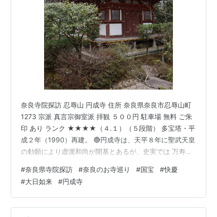
奈良寺院探訪 忍辱山 円成寺 住所 奈良県奈良市忍辱山町
1273 宗派 真言宗御室派 拝観 ５００円 駐車場 無料 ご朱
印 あり ランク ★★★★（４.１）（５段階） 多宝塔・平
成２年（1990）再建。 🔴円成寺は、天平８年に聖武天皇
の勅願により虚瀧和尚が開基とあるが、史実では 万寿３
年（1026）命禅上人が一堂を建てたのが始まりとされて
#
奈良県寺院探訪
#
奈良のお寺巡り
#
国宝
#
快慶
います。 その後、仁和寺の僧・寛遍が真言密教の一派・
#
大日如来
#
円成寺
忍辱山流をはじめ大いに栄えました。 文正元年（1466）
応仁の乱で焼失しましたが、その後復興し明治に入り廃
仏毀釈で 寺域は狭くなり現在に至ります。 楼門（重文）