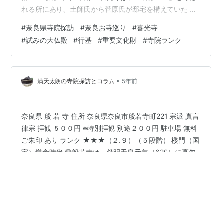
れる所にあり、土師氏から菅原氏が邸宅を構えていた 土
地で「万葉集」の枕詞にもなっているほどです。養老５
#
奈良県寺院探訪
#
奈良お寺巡り
#
喜光寺
年（721）平城宮内に行基 が寺を建立したのが始まりと
#
試みの大仏殿
#
行基
#
重要文化財
#
寺院ランク
されています。また喜光寺（菅原寺）は行基が入寂した
寺でもあります。その後・平安・鎌倉と時代と共に衰退
し建治元年（1275）に西大寺 の僧・叡尊によって復興さ
れるも明応８年（1499）兵火で全焼し、再建されるも 元
•
満天太朗の寺院探訪とコラム
5年前
亀年…