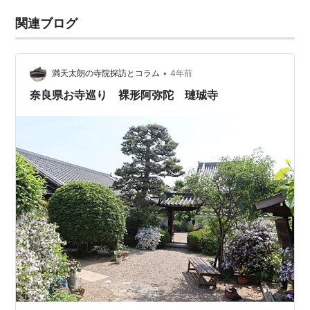
関連ブログ
•
満天太朗の寺院探訪とコラム
4年前
奈良県お寺巡り 裸形阿弥陀 璉珹寺