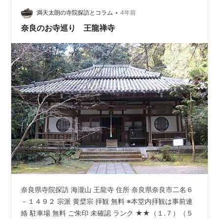
感得したのが始まりとされる。その後、醍醐天皇が重病
の折に毘沙門天の御加護で 全快し朝護孫子寺の勅名を賜
•
満天太朗の寺院探訪とコラム
4年前
る。延喜１０…
奈良のお寺巡り 王龍禅寺
奈良県寺院探訪 海瀧山 王龍寺 住所 奈良県奈良市二名６
－１４９２ 宗派 黄檗宗 拝観 無料 ※本堂内拝観は事前連
絡 駐車場 無料 ご朱印 未確認 ランク ★★（１.７）（５