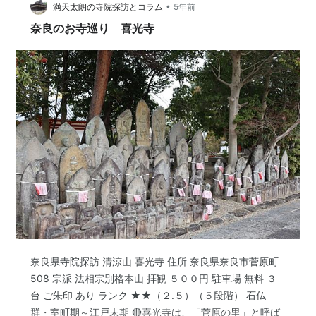
応仁２年（１４６８） 円成寺庭園（国名勝）寛遍上…
•
満天太朗の寺院探訪とコラム
5年前
奈良のお寺巡り 喜光寺
奈良県寺院探訪 清涼山 喜光寺 住所 奈良県奈良市菅原町
508 宗派 法相宗別格本山 拝観 ５００円 駐車場 無料 ３
台 ご朱印 あり ランク ★★（２.５）（５段階） 石仏
群・室町期～江戸末期 🔴喜光寺は、「菅原の里」と呼ば