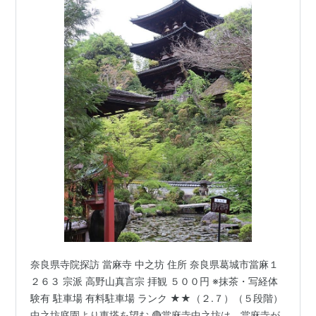
奈良県寺院探訪 當麻寺 中之坊 住所 奈良県葛城市當麻１
２６３ 宗派 高野山真言宗 拝観 ５００円 ※抹茶・写経体
験有 駐車場 有料駐車場 ランク ★★（２.７）（５段階）
中之坊庭園より東塔を望む 🔴當麻寺中之坊は、當麻寺が