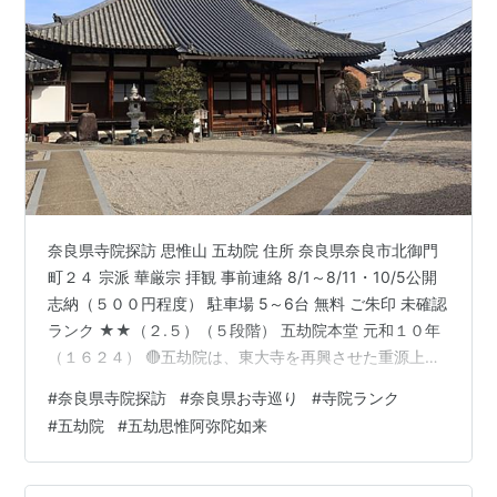
奈良県寺院探訪 思惟山 五劫院 住所 奈良県奈良市北御門
町２４ 宗派 華厳宗 拝観 事前連絡 8/1～8/11・10/5公開
志納（５００円程度） 駐車場 5～6台 無料 ご朱印 未確認
ランク ★★（２.５）（５段階） 五劫院本堂 元和１０年
（１６２４） 🔴五劫院は、東大寺を再興させた重源上人
の開基した寺です。重源上人が宋に渡り 持ち帰った３軀
#
奈良県寺院探訪
#
奈良県お寺巡り
#
寺院ランク
の五劫思惟阿弥陀仏を安置したと伝えます。五劫院は、
#
五劫院
#
五劫思惟阿弥陀如来
東大寺を 再興した重源上人と江戸期に再興した公慶上人
の墓所もあり、東大寺の菩提所的な 性格も有していま
す。 五劫思惟阿弥陀如来坐像（重文）鎌倉時代 【五劫院