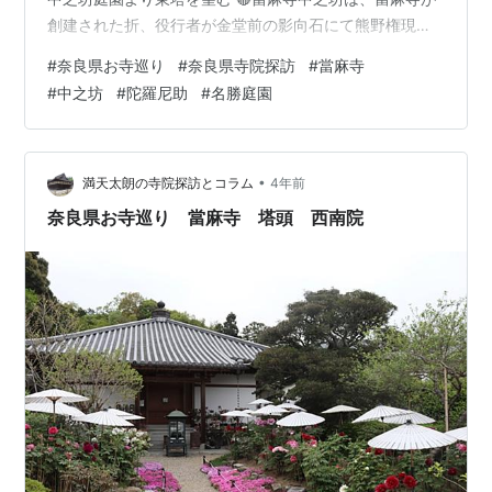
創建された折、役行者が金堂前の影向石にて熊野権現を
勧請し自身の道場を建立した。奈良時代に當麻寺別当の
#
奈良県お寺巡り
#
奈良県寺院探訪
#
當麻寺
実雅が、道場を住坊として 中院を造り、受け継がれたの
#
中之坊
#
陀羅尼助
#
名勝庭園
が中之坊です。弘法大師空海が真言密教を伝えて以来 當
麻寺筆頭の真言宗寺院として今日に至ります。 中之坊に
は、役行者が伝えたとされる、和漢胃腸薬の「陀羅尼
助」を販売しています 江戸時代に吉野大峰と本家争いが
•
満天太朗の寺院探訪とコラム
4年前
起こり、大岡越前…
奈良県お寺巡り 當麻寺 塔頭 西南院