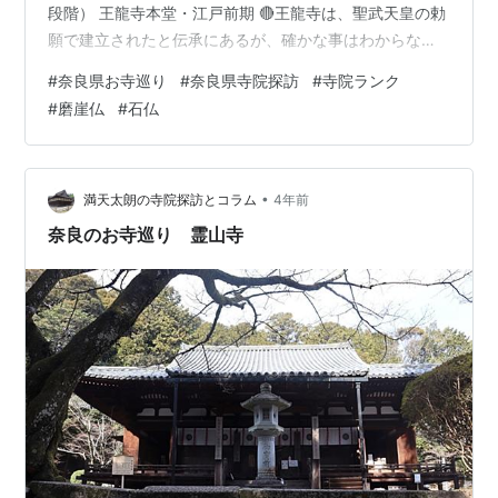
段階） 王龍寺本堂・江戸前期 🔴王龍寺は、聖武天皇の勅
願で建立されたと伝承にあるが、確かな事はわからな
い。 現在の王龍寺は、江戸期に大和郡山の藩主・本多忠
#
奈良県お寺巡り
#
奈良県寺院探訪
#
寺院ランク
平によって建立した。 奈良では珍しい黄檗宗の寺。本堂
#
磨崖仏
#
石仏
内に安置されている、十一面観音は建武３年 （１３３
６）の摩崖仏で脇にある不動明王（摩崖仏）は文明元年
（１４６９） 奈良県の文化財に指定されています。 本堂
内（内部拝観すれば鮮明に見れます）
•
満天太朗の寺院探訪とコラム
4年前
奈良のお寺巡り 霊山寺