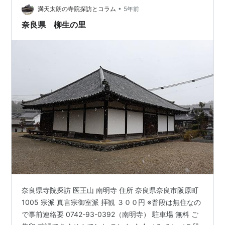
を訪ねて】 五劫院は、前から訪れたいと思ってい…
•
満天太朗の寺院探訪とコラム
5年前
奈良県 柳生の里
奈良県寺院探訪 医王山 南明寺 住所 奈良県奈良市阪原町
1005 宗派 真言宗御室派 拝観 ３００円 ※普段は無住なの
で事前連絡要 0742-93-0392（南明寺） 駐車場 無料 ご