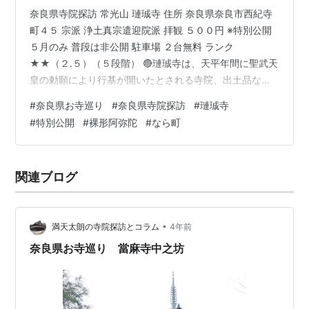
奈良県寺院探訪 常光山 璉珹寺 住所 奈良県奈良市西紀寺
町４５ 宗派 浄土真宗遣迎院派 拝観 ５００円 ※特別公開
５月のみ 普段は非公開 駐車場 ２台無料 ランク
★★（２.５）（５段階） 🔴璉珹寺は、天平年間に聖武天
皇の勅願により行基が開いたとされる寺院、出土品など
より奈良時代には、何らかの寺院であったと思われま
#
奈良県お寺巡り
#
奈良県寺院探訪
#
璉珹寺
す。平安時代初頭に、紀有常に より荒廃した地を整備し
#
特別公開
#
裸形阿弥陀
#
なら町
伽藍を整えたという。現在の明日香村にあった紀寺の別
院で あったとされ「紀寺」とも呼ばれてます。璉珹寺
は、最初に法相宗の寺院であったが 浄土宗になり、天台
関連ブログ
宗の養源院の末寺になった。近年宗派を浄土真宗に変え
てます。 無檀家の寺で、近隣…
•
満天太朗の寺院探訪とコラム
4年前
奈良県お寺巡り 當麻寺中之坊