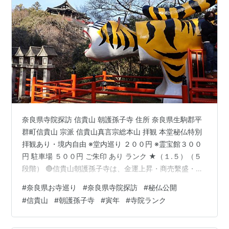
奈良県寺院探訪 信貴山 朝護孫子寺 住所 奈良県生駒郡平
群町信貴山 宗派 信貴山真言宗総本山 拝観 本堂秘仏特別
拝観あり・境内自由 ※堂内巡り ２００円 ※霊宝館３００
円 駐車場 ５００円 ご朱印 あり ランク ★（１.５）（５
段階） 🔴信貴山朝護孫子寺は、金運上昇・商売繫盛・厄
除け開運の寺で、宝山寺と共に 大きな賑わいを見せてく
#
奈良県お寺巡り
#
奈良県寺院探訪
#
秘仏公開
れる。塔頭寺院も千手院・玉蔵院・成福院の３ヵ寺が
#
信貴山
#
朝護孫子寺
#
寅年
#
寺院ランク
各々祈願祈祷を受けている。 縁起は古く、聖徳太子が物
部守屋との戦いで勝利し寅年寅の日寅の刻に毘沙門天を