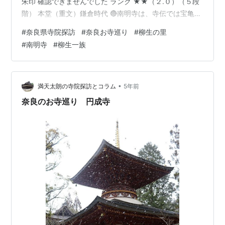
朱印 確認できませんでした ランク ★★（２.０）（５段
階） 本堂（重文）鎌倉時代 🔴南明寺は、寺伝では宝亀２
年（771）創建と伝わるが、発掘調査により鎌倉時代の
#
奈良県寺院探訪
#
奈良お寺巡り
#
柳生の里
創建で間違いないそうです。本堂内部には、薬師如来坐
#
南明寺
#
柳生一族
像・釈迦如来坐像 阿弥陀如来坐像（３軀とも重文）平安
時代が安置されています。３軀の仏像は周辺 寺院から集
めたもので、南明寺はそのため建立されたという説が有
力です。 ９月９日前後の日曜日に公開されます。※…
•
満天太朗の寺院探訪とコラム
5年前
奈良のお寺巡り 円成寺