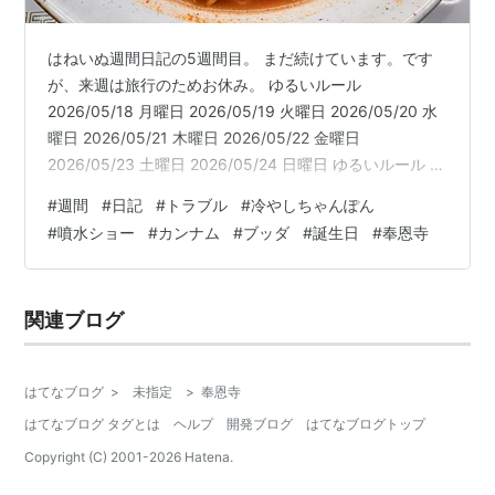
はねいぬ週間日記の5週間目。 まだ続けています。です
が、来週は旅行のためお休み。 ゆるいルール
2026/05/18 月曜日 2026/05/19 火曜日 2026/05/20 水
曜日 2026/05/21 木曜日 2026/05/22 金曜日
2026/05/23 土曜日 2026/05/24 日曜日 ゆるいルール 1
日の日記は100-150文字程度でOK。 イヤだったこと、思
#
週間
#
日記
#
トラブル
#
冷やしちゃんぽん
い出す意味がいないことは、書かない。 楽しいこと、幸
#
噴水ショー
#
カンナム
#
ブッダ
#
誕生日
#
奉恩寺
せを感じたことだけを書く。 翌週水曜日にアップする。
体調が悪かったり、旅行中などは、臨機応変にスキップ
OK。 イヤになったり、意味を感じられなくなったら、ル
関連ブログ
ール改正…
はてなブログ
>
未指定
>
奉恩寺
はてなブログ タグとは
ヘルプ
開発ブログ
はてなブログトップ
Copyright (C) 2001-
2026
Hatena.