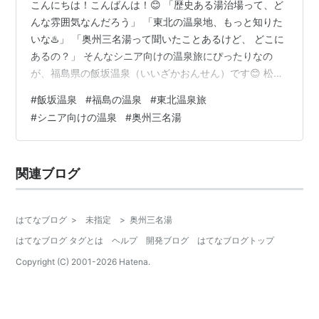
こんにちは！こんばんは！😊 「歴史ある湯治場って、ど
んな雰囲気なんだろう」 「東北の温泉地、もっと知りた
いな♨️」 「奥州三名湯って聞いたことあるけど、 どこに
あるの？」 そんなシニア向けの温泉旅にぴったりなの
が、福島県の飯坂温泉（いいざかおんせん）です😊 松
島・中尊寺とともに「奥州三名湯」のひとつに数えられ
#
飯坂温泉
#
福島の温泉
#
東北温泉旅
る歴史ある温泉地で、なんと1200年以上の歴史✨ 「昔な
#
シニア向けの温泉
#
奥州三名湯
がらの湯治場の雰囲気をそのまま残している」 と言わ
れ、派手さはないけれど 本物の温泉の良さが静かに息づ
いている場所です🌿 🗺️ 飯坂温泉ってどんなところ？ 飯
関連ブログ
坂温泉は、福島県福島市飯坂町に位置する温泉地♨️福島
駅から電車で約20分とい…
はてなブログ
>
未指定
>
奥州三名湯
はてなブログ タグとは
ヘルプ
開発ブログ
はてなブログトップ
Copyright (C) 2001-
2026
Hatena.