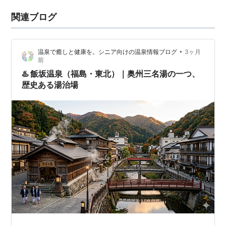
関連ブログ
•
温泉で癒しと健康を。シニア向けの温泉情報ブログ
3ヶ月
前
♨️ 飯坂温泉（福島・東北）｜奥州三名湯の一つ、
歴史ある湯治場