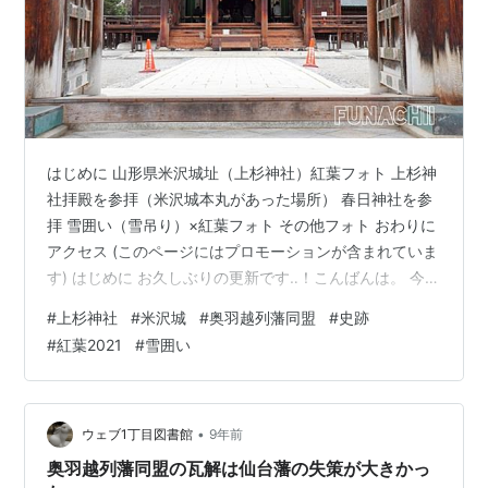
はじめに 山形県米沢城址（上杉神社）紅葉フォト 上杉神
社拝殿を参拝（米沢城本丸があった場所） 春日神社を参
拝 雪囲い（雪吊り）×紅葉フォト その他フォト おわりに
アクセス (このページにはプロモーションが含まれていま
す) はじめに お久しぶりの更新です‥！こんばんは。 今回
は会津若松からもほど近い山形県米沢城址に行ってきま
#
上杉神社
#
米沢城
#
奥羽越列藩同盟
#
史跡
した。映画を観る時に米沢に行く人も多い位、会津から
#
紅葉2021
#
雪囲い
近く歴史的にも馴染み深い土地なのですが、自分ははじ
めて訪れました。 なので、わくわく。お目当ての紅葉は
少し終わりかけでしたが、この時期ならではの雪囲いを
見ることができてほくほくです。詳しくは写真で‥！ 山
•
ウェブ1丁目図書館
9年前
形県米沢城址（上杉神…
奥羽越列藩同盟の瓦解は仙台藩の失策が大きかっ