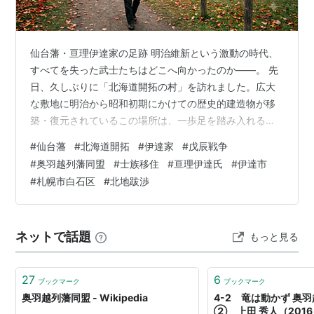
八戸藩
南部信順
2万石
棚倉藩
阿部正静
6万石
仙台藩・亘理伊達家の足跡 明治維新という激動の時代、
中村藩
相馬誠胤
6万石
すべてを失った武士たちはどこへ向かったのか――。 先
日、久しぶりに「北海道開拓の村」を訪れました。広大
三春藩
秋田映季
5万石
な敷地に明治から昭和初期にかけての歴史的建造物が移
山形藩
水野忠弘
5万石
築・復元されているこの場所は、一歩足を踏み入れるだ
けで当時の空気が伝わってくるようです。 今回の旅の最
磐城平藩
安藤信勇
3万石
#
仙台藩
#
北海道開拓
#
伊達家
#
戊辰戦争
大の目的は、仙台藩の支藩である亘理（わたり）伊達家
#
奥羽越列藩同盟
#
士族移住
#
亘理伊達氏
#
伊達市
松前藩
松前徳広
3万石
から移住した「旧岩間家住宅」の調査。歴史のロマン、
#
札幌市白石区
#
北地跋渉
そして当時の先祖たちが抱えていた壮絶な覚悟に触れ
福島藩
板倉勝尚
3万石
る、深く濃密な時間となりました。 殿様が自ら一族を率
本荘藩
六郷政鑑
2万石
いた「命懸けの大移動」 村内に入ると、さっそく「仙台
ネットで話題
もっと見る
藩」の文字を記した案内を発見。そこでボラン…
泉藩
本多忠紀
2万石
亀田藩
岩城隆邦
2万石
27
6
ブックマーク
ブックマーク
湯長谷藩
内藤政養
1万5000石
奥羽越列藩同盟 - Wikipedia
4-2 竜は動かず 奥
② 上田 秀人（2016）