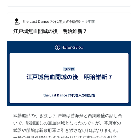
奥羽越列藩同盟です。東北諸藩が団結すると大きな勢力
となったため、薩長中心の新政府に十分対抗できる要素
を持っていました。しかし、両者の戦いは薩長に軍配が
•
the Last Dance 70代老人の雑記帳
5年前
上がり、明治以降の東北諸藩は「白河以北一山百分…
江戸城無血開城の後 明治維新 7
武器船舶の引き渡し 江戸城は勝海舟と西郷隆盛の話し合
いで、戦闘無しの無血開城となったのですが、幕府軍の
武器や船舶は新政府軍に引き渡さなければなりません。
一種の無条件降伏をする代わりに江戸市民の命や財産、