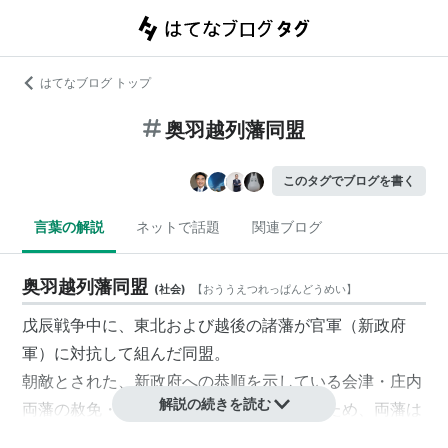
はてなブログ トップ
奥羽越列藩同盟
このタグでブログを書く
言葉の解説
ネットで話題
関連ブログ
奥羽越列藩同盟
(
社会
)
【
おううえつれっぱんどうめい
】
戊辰戦争
中に、東北および越後の諸藩が官軍（
新政府
軍
）に対抗して組んだ同盟。
朝敵とされた、新政府への恭順を示している会津・庄内
解説の続きを読む
両藩の赦免・存続嘆願の目的で結成されたため、両藩は
盟約に加わっていないが、最盛期には上記の2藩を除く