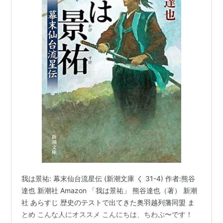
我は景祐: 幕末仙台流星伝 (新潮文庫 く 31-4) 作者:熊谷
達也 新潮社 Amazon 「我は景祐」 熊谷達也（著） 新潮
社 あらすじ 歴史のテストで出てきた奥羽越列藩同盟 ま
とめ こんな人にオススメ こんにちは、ちわぷ〜です！