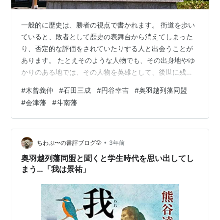
一般的に歴史は、勝者の視点で書かれます。 街道を歩い
ていると、敗者として歴史の表舞台から消えてしまった
り、否定的な評価をされていたりする人と出会うことが
あります。 たとえそのような人物でも、その出身地やゆ
かりのある地では、その人物を英雄として、後世に残そ
うとしています。 旧街道歩きで出会った、そのような人
#
木曾義仲
#
石田三成
#
円谷幸吉
#
奥羽越列藩同盟
物の何人かを紹介したいと思います。
#
会津藩
#
斗南藩
•
ちわぷ〜の書評ブログ🐶
3年前
奥羽越列藩同盟と聞くと学生時代を思い出してし
まう…「我は景祐」