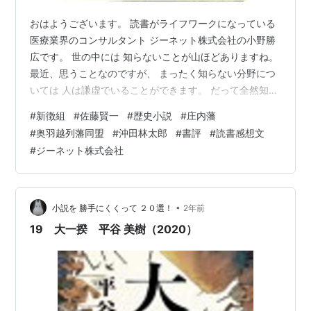
おはようございます。 読書がライフワークになっている
医療業界のコンサルタント ジーネット株式会社の小野勝
広です。 世の中には 知らないことが山ほどありますね。
最近、思うことなのですが、 まったく知らない分野につ
いては 人は謙虚でいることができます。 だって全然知ら
ないのですし、 少しもわからないのですから 謙虚でいる
#
新徴組
#
佐藤賢一
#
歴史小説
#
庄内藩
しかできません。 問題はそれなりに知っていることの 周
#
奥羽越列藩同盟
#
沖田林太郎
#
書評
#
読書感想文
辺ではないでしょうか？ ある程度の知識があって そこそ
#
ジーネット株式会社
こ知っているからこそ わかった気になってしまう。 で
も、そこにこそ落とし穴があるんですよね。 謙虚でい続
けるというのは 本当に大事なことだと思いますが、 知っ
ていることに…
•
小説を 勝手にくくって ２０選！
2年前
19 大一揆 平谷 美樹（2020）