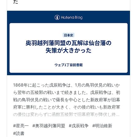
た
1868年に起こった戊辰戦争は、1月の鳥羽伏見の戦いか
ら翌年の五稜郭の戦いまで続きました。戊辰戦争は、初
戦の鳥羽伏見の戦いで薩長を中心とした新政府軍が旧幕
府軍に勝利したことが大きく、その後の戦いも新政府軍
の優位は変わらずに函館五稜郭で旧幕府軍が降伏し終わ
りを迎えます。戊辰戦争の最中、会津藩を中心に東北諸
#
星亮一
#
奥羽越列藩同盟
#
戊辰戦争
#
明治維新
藩が薩長とは別の政府を作ることを考え出します。そし
#
読書
て、この時に東北諸藩が協力し合うことを約束したのが