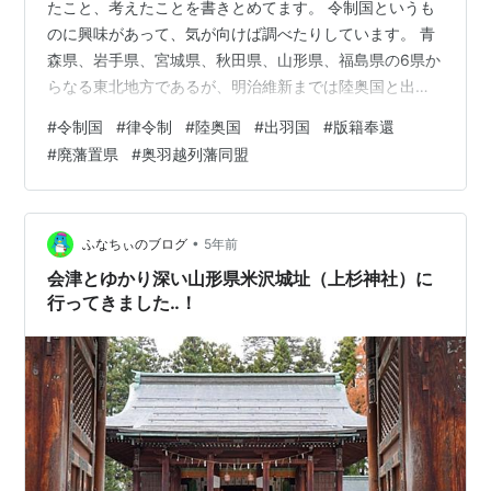
たこと、考えたことを書きとめてます。 令制国というも
のに興味があって、気が向けば調べたりしています。 青
森県、岩手県、宮城県、秋田県、山形県、福島県の6県か
らなる東北地方であるが、明治維新までは陸奥国と出羽
国の2国だけだった。 1869年(明治元年)、明治政府との
#
令制国
#
律令制
#
陸奥国
#
出羽国
#
版籍奉還
戊辰戦争に敗れた奥羽越列藩同盟諸国に対する処分とし
#
廃藩置県
#
奥羽越列藩同盟
て、出羽国と陸奥国の分割が行われた。 出羽国が、羽前
国と羽後国の2国に、陸奥国は磐城国、岩代国、陸前国、
陸中国、陸奥国の5国になった。 陸奥国は、7世紀中頃に
常陸国から分離して成立した。 出羽国は、8世紀初めに
•
ふなちぃのブログ
5年前
越後国と陸奥国から分離して…
会津とゆかり深い山形県米沢城址（上杉神社）に
行ってきました‥！