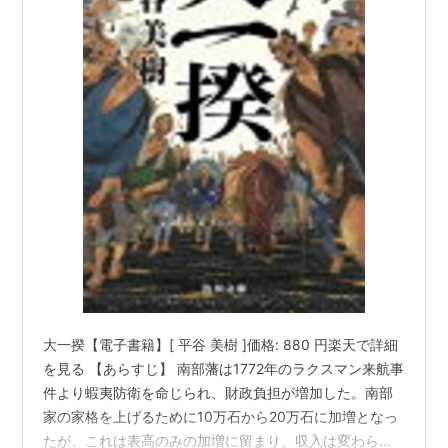
大一揆【電子書籍】[ 平谷 美樹 ]価格: 880 円楽天で詳細
を見る 【あらすじ】 南部藩は1772年のラクスマン来航事
件より蝦夷防衛を命じられ、財政負担が増加した。南部
家の家格を上げるために10万石から20万石に加増となっ
たが、これは表高のみの加増に留まり、収入は変わらず