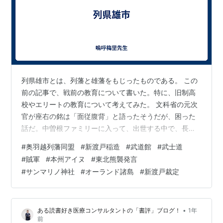
黒川藩
柳沢光邦
1万
※上記31藩と行動を共にした結成原因となった2藩
藩
藩主
石高
列県雄市とは、列藩と雄藩をもじったものである。 この
会津藩
松平容保
23万石
前の記事で、戦前の教育について書いた。特に、旧制高
庄内藩
酒井忠篤
16万7千石
校やエリートの教育について考えてみた。 文科省の元次
官が座右の銘は「面従腹背」と語ったそうだが、困った
話だ。中曽根ファミリーに入って、出世する中で、長く
続いた醜い自民党、自民党政権の悪事を絶え間なく見せ
#
奥羽越列藩同盟
#
新渡戸稲造
#
武道館
#
武士道
つけられてきたのだろうか。優秀な人物から見れば、教
秋田藩の離反や火力に優る新政府軍に押され、諸藩は
#
賊軍
#
本州アイヌ
#
東北熊襲発言
養も品格も無い恥ずかしい政治家は許せないだろう。馬
続々と降伏。9月下旬（新暦11月上旬）に同盟は瓦解し
#
サンマリノ神社
#
オーランド諸島
#
新渡戸裁定
鹿というか、馬鹿以下なのだろう。子どもたちを健全に
た。
育てる教育行政において、これはないだろうと。まあ、
日本中、北から南まで、末端の学校でも、問題のある人
•
ある読書好き医療コンサルタントの「書評」ブログ！
1年
物が教頭や校長になり、教育委員長になり、真面目…
前