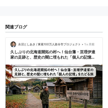
陸奥・出羽全藩と北越 6藩の全31藩が盟約に、名を連ね
た。
奥羽越列藩同盟の構成諸藩
関連ブログ
参加藩
藩主
石高
仙台藩
伊達慶邦
62万5000石
•
永沼としあき / 東葛100万人政令市プロジェクト
1ヶ月前
久しぶりの北海道開拓の村へ！仙台藩・亘理伊達
米沢藩
上杉斉憲
15万石
家の足跡と、歴史の闇に埋もれた「個人の記憶」
盛岡藩
南部利剛
20万石
をたどる旅
秋田藩
佐竹義堯
20万5000石
弘前藩
津軽承昭
10万石
二本松藩
丹羽長国
10万石
守山藩
松平頼升
2万石
新庄藩
戸沢正実
6万8000石