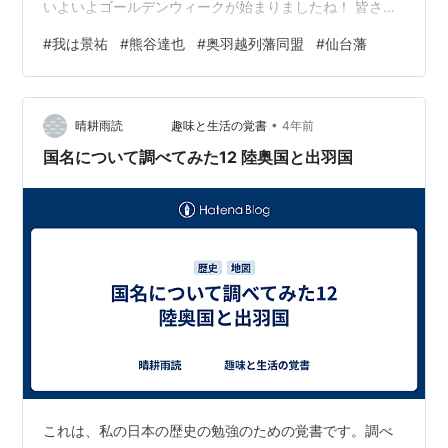
いよいよゴールデンウィークが始まりましたね！ 皆さん
はいかがお過ごしでしょうか〜？ 私は3日から休める予
#
我は景祐
#
熊谷達也
#
奥羽越列藩同盟
#
仙台藩
定ですので、休み期間中に読む作品をリストアップし、
完全に引きこもって読書に勤しむ予定です(^ ^) 本日は時
代小説で、なかなか玄人向けの作品になりますが、良か
•
ったら覗いて行ってください☆ 「我は景祐」 熊谷達也
晴耕雨読 趣味と生活の覚書
4年前
（著） 新潮社 あらすじ 東北の仙台藩に、桂小五…
国名について調べてみた12 陸奥国と出羽国
これは、私の日本の歴史の勉強のための覚書です。調べ