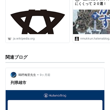
下手渡藩
立花種恭
1万石
にくくって ２０選！
矢島藩
生駒親敬
8000石
一関藩
田村邦栄
3万石
上山藩
松平信庸
3万石
天童藩
織田信敏
1万8000石
ja.wikipedia.org
nmukkun.hatenablog
※慶応4年（1868年）6月初旬に加盟した北越6藩
関連ブログ
参加藩
藩主
石高
新発田藩
溝口直正
10万石
•
嗚呼梅里先生
9ヶ月前
長岡藩
牧野忠訓
7万4000石
列県雄市
村上藩
内藤信民
5万石
村松藩
堀直賀
3万石
三根山藩
牧野忠泰
1万1000石