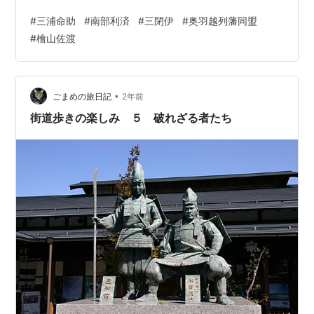
20万石相当の軍役を負うこととなり、藩財政は窮迫す
#
三浦命助
#
南部利済
#
三閉伊
#
奥羽越列藩同盟
る。更に気候も土地も稲作に適さない中で、体面を繕う
#
檜山佐渡
ために水稲生産を強行したため、小氷期の中で連年凶作
に見舞われ、民衆も困窮していた。 しかし藩は抜本的に
財政改革をする術を知らない。海岸線の土地、通称三閉
伊と呼ばれる山と海に囲まれた地域は、一揆が起きても
•
ごまめの旅日記
2年前
弾圧しやすいという理由…
街道歩きの楽しみ ５ 破れざる者たち