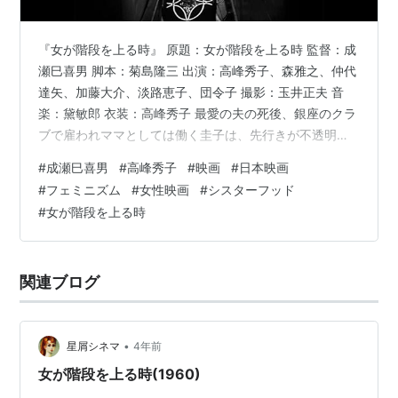
の常連たちも、いつもながらにいい味を出してい
る。（増當竜也）
『女が階段を上る時』 原題：女が階段を上る時 監督：成
瀬巳喜男 脚本：菊島隆三 出演：高峰秀子、森雅之、仲代
達矢、加藤大介、淡路恵子、団令子 撮影：玉井正夫 音
スタッフ
楽：黛敏郎 衣装：高峰秀子 最愛の夫の死後、銀座のクラ
監督 成瀬巳喜男
ブで雇われママとしては働く圭子は、先行きが不透明な
製作 菊島隆三
自身の生き方に限界を覚え始めていた。女を「商品」と
#
成瀬巳喜男
#
高峰秀子
#
映画
#
日本映画
してしか見ようとしない者たちへの接待、オーナーから
脚本 菊島隆三
#
フェミニズム
#
女性映画
#
シスターフッド
の叱咤、同業者の自殺、どこまで付き纏う男達の「呪
撮影 玉井正夫
#
女が階段を上る時
い」に懸命に立ち向かう彼女だったが、元同僚の“不慮の
音楽 黛敏郎
事故”をきっかけに、心身ともに徐々に追い詰められてい
美術 中古智
く……。 「女性映画の巨匠」成瀬巳喜男の傑作ドラマ
関連ブログ
（あんまこの括り方は好きじゃないけ…
キャスト
高峰秀子
•
星屑シネマ
4年前
森雅之
女が階段を上る時(1960)
団令子