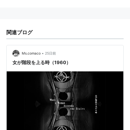
夫に死なれ、生活のために銀座の高級バーで雇わ
れマダムとして働いている圭子（高峰秀子）。彼
女とその周辺の人物たちの関わりの中から、女の
哀しみが浮き彫りになっていく名匠・成瀬巳喜男
関連ブログ
監督の女性映画。この世界でのしあがっていくた
めには身体を張るなどしてうまく立ち回ることが
•
Ms.comaco
25日前
必要だが、それができない圭子の苦悩。また彼女
女が階段を上る時（1960）
はマネージャー（仲代達矢）が自分を愛している
ことを知りつつも、他の男に走り、そして裏切ら
れていく。しかしそれでも決して涙を見せない彼
女は、見事なまでに成瀬映画のヒロインとして屹
立しているのだ。タイトルは、店がビルの2階にあ
ることに由来しており、階段を上る女の辛さと、
上った後の別世界で凛と振舞う女の強さ、その両
面を見事に表している。キャストではやはり高
峰、仲代が好演しているが、加東大介ら成瀬映画