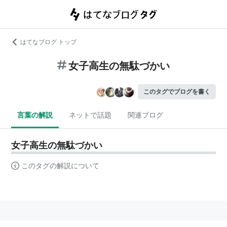
はてなブログ トップ
女子高生の無駄づかい
このタグでブログを書く
言葉の解説
ネットで話題
関連ブログ
女子高生の無駄づかい
このタグの解説について