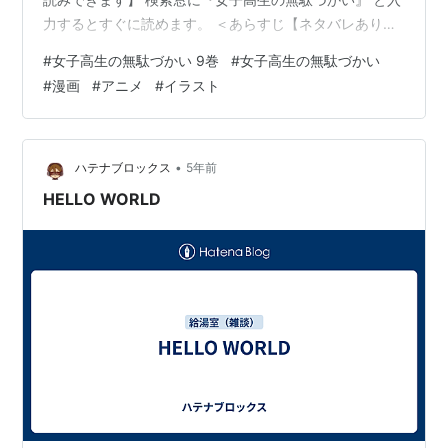
力するとすぐに読めます。 ＜あらすじ【ネタバレあり】
＞ バカに対するリリィの態度を見かねたヒメは、リリィ
#
女子高生の無駄づかい 9巻
#
女子高生の無駄づかい
に勝負を申し込む。その勝負の方法は、あの「100％の運
#
漫画
#
アニメ
#
イラスト
ゲーム」！？ヒメの貞操を賭けた（？）熾烈な運ゲー対
決が幕を開ける！！
•
ハテナブロックス
5年前
HELLO WORLD