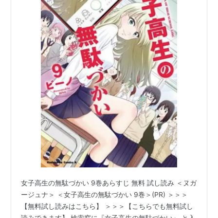
女子高生の無駄づかい 9巻あらすじ 無料 試し読み ＜ヌガ
ージュナ＞ ＜女子高生の無駄づかい 9巻＞(PR) ＞＞＞
【無料試し読みはこちら】 ＞＞＞【こちらでも無料試し
読みできます】 検索窓に『女子高生の無駄づかい』 と入