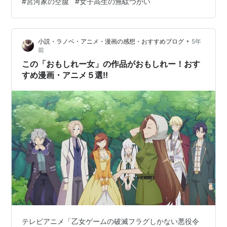
#
宮河家の空腹
#
女子高生の無駄づかい
レーション」💁 アニメ『化物語』なでこスネイクのOP曲
です🤔曲も然る事乍らOP映像も素晴らしいので是非合わ
せてご視聴下さい♪😁初めて視聴…
•
小説・ラノベ・アニメ・漫画の感想・おすすめブログ
5年
前
この「おもしれー女」の作品がおもしれー！おす
すめ漫画・アニメ５選!!
テレビアニメ「乙女ゲームの破滅フラグしかない悪役令