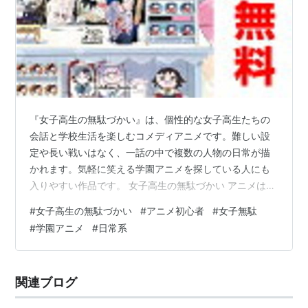
『女子高生の無駄づかい』は、個性的な女子高生たちの
会話と学校生活を楽しむコメディアニメです。難しい設
定や長い戦いはなく、一話の中で複数の人物の日常が描
かれます。気軽に笑える学園アニメを探している人にも
入りやすい作品です。 女子高生の無駄づかい アニメはど
んな作品？ 舞台は、さいのたま女子高校です。中心人物
#
女子高生の無駄づかい
#
アニメ初心者
#
女子無駄
の田中望は、周囲から「バカ」と呼ばれています。恋愛
#
学園アニメ
#
日常系
へ憧れていますが、本人の行動は理想から遠く、思いつ
きで友人を振り回します。菊池茜は「ヲタ」、鷺宮しお
りは「ロボ」と呼ばれ、3人は中学時代から一緒に過ごし
関連ブログ
ています。 まず覚えたい3人 田中は会話を始める役、菊
池は田中へ突っ込む役、鷺宮は表情を変え…