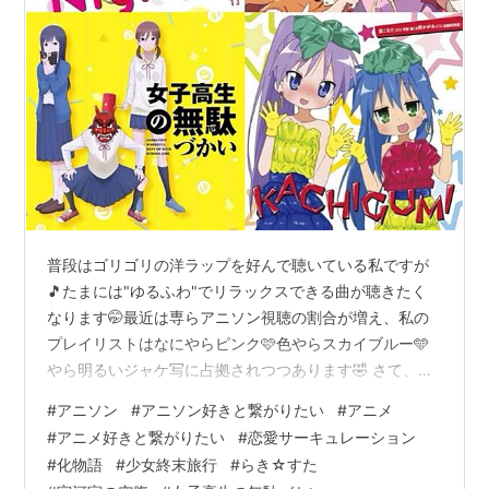
普段はゴリゴリの洋ラップを好んで聴いている私ですが
🎵たまには"ゆるふわ"でリラックスできる曲が聴きたく
なります🤭最近は専らアニソン視聴の割合が増え、私の
プレイリストはなにやらピンク🩷色やらスカイブルー🩵
やら明るいジャケ写に占拠されつつあります🤣 さて、本
題ですがラップ好きにもアニソン好きにも刺さる事間違
#
アニソン
#
アニソン好きと繋がりたい
#
アニメ
いなしの名曲達をご紹介していきたいと思います💁 まず
#
アニメ好きと繋がりたい
#
恋愛サーキュレーション
は、原点にして至高、定番にして王道な一曲🤗
#
化物語
#
少女終末旅行
#
らき☆すた
www.youtube.com 花澤香菜さんが歌う「恋愛サーキュ