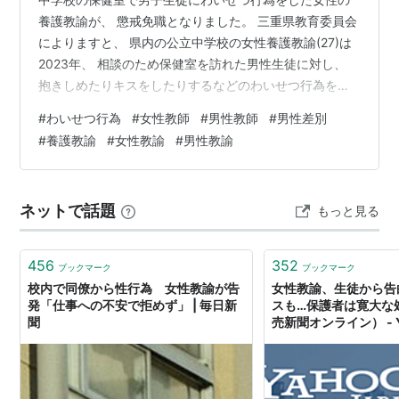
養護教諭が、 懲戒免職となりました。 三重県教育委員会
によりますと、 県内の公立中学校の女性養護教諭(27)は
2023年、 相談のため保健室を訪れた男性生徒に対し、
抱きしめたりキスをしたりするなどのわいせつ行為を何
度も行っていました。 男子生徒の保護者からの相談で発
#
わいせつ行為
#
女性教師
#
男性教師
#
男性差別
覚しましたが、 その後養護教諭は男子生徒に対し、 SNS
#
養護教諭
#
女性教諭
#
男性教諭
で「私を守って」などと 自分をかばうように求める内容
を送っていました。 聞き取りに対して養護教諭(27)は
「自分から進んでやったことはない」と話しています
ネットで話題
もっと見る
が、 県は23日付で懲戒免職処分としました。 コメント欄
には「うらやま…
456
352
ブックマーク
ブックマーク
校内で同僚から性行為 女性教諭が告
女性教諭、生徒から告
発「仕事への不安で拒めず」 | 毎日新
スも…保護者は寛大な
聞
売新聞オンライン） - 