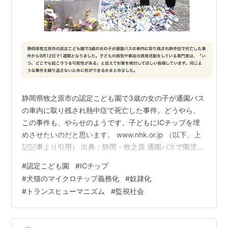
静岡県牧之原市の認定こども園で3歳の女の子が通園バス
の車内に取り残され熱中症で死亡した事件。どうやら、
この事件も、やらせのようです。子どもにICチップを埋
めさせたいのだと思います。 www.nhk.or.jp （以下、上
記記事より引用） 出典：静岡・牧之原 通園バスで園児死
亡 二度と繰り返さないためには | NHK 参考になるツイー
#
認定こども園
#
ICチップ
トを掲載させていただきます。 ■業務上過失致死の疑
#
犬猫のマイクロチップ義務化
#
奴隷化
い、幼稚園を家宅捜索 3歳死亡 静岡県牧之原市「川崎幼
#
トランスヒューマニズム
#
監視社会
稚園」の送迎バス内で河本千奈ちゃん（3）が死亡した千
奈ちゃんは5日朝に登園後、5時間以上も車内に置き去り
にされたとみられるちょっと立ち止まって、もし幼稚