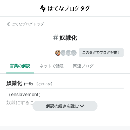
はてなブログ トップ
奴隷化
このタグでブログを書く
言葉の解説
ネットで話題
関連ブログ
奴隷化
(
一般
)
【
どれいか
】
（enslavement）
奴隷
にすること。
解説の続きを読む