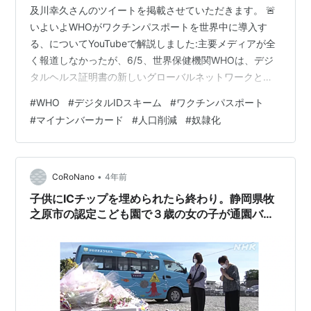
及川幸久さんのツイートを掲載させていただきます。 🚨
いよいよWHOがワクチンパスポートを世界中に導入す
る、についてYouTubeで解説しました:主要メディアが全
く報道しなかったが、6/5、世界保健機関WHOは、デジ
タルヘルス証明書の新しいグローバルネットワークとし
て、EUのワクチンパスポートの採用を発表。…
#
WHO
#
デジタルIDスキーム
#
ワクチンパスポート
pic.twitter.com/UOiJ5N7XMq — 及川幸久 YUKI
#
マイナンバーカード
#
人口削減
#
奴隷化
OIKAWA💎 (@oikawa_yukihisa) July 25, 2023 （以下、
上記ツイートより） （上記ツイート内の動画）
2023.7.24【WHO】いよいよWHOがあのパスポートを世
界中に導入する【…
•
CoRoNano
4年前
子供にICチップを埋められたら終わり。静岡県牧
之原市の認定こども園で３歳の女の子が通園バス
内に取り残されて死亡した事件は、子どもにICを
埋め込むためのもの。