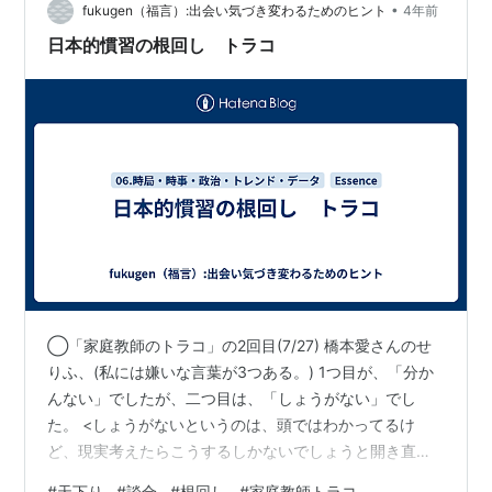
園・保護者…
•
fukugen（福言）:出会い気づき変わるためのヒント
4年前
日本的慣習の根回し トラコ
◯「家庭教師のトラコ」の2回目(7/27) 橋本愛さんのせ
りふ、(私には嫌いな言葉が3つある。) 1つ目が、「分か
んない」でしたが、二つ目は、「しょうがない」でし
た。 <しょうがないというのは、頭ではわかってるけ
ど、現実考えたらこうするしかないでしょうと開き直っ
ている分、わかんないより何倍もタチが悪い。要する
#
天下り
#
談合
#
根回し
#
家庭教師トラコ