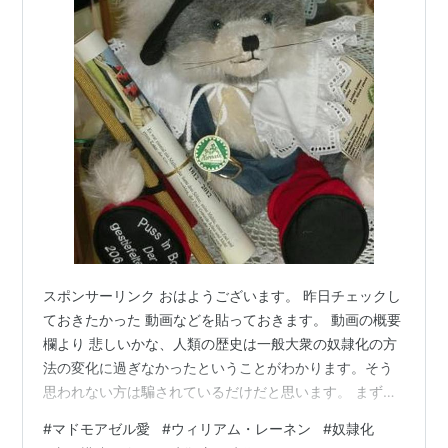
スポンサーリンク おはようございます。 昨日チェックし
ておきたかった 動画などを貼っておきます。 動画の概要
欄より 悲しいかな、人類の歴史は一般大衆の奴隷化の方
法の変化に過ぎなかったということがわかります。そう
思われない方は騙されているだけだと思います。 まず、
こん棒で殴りつけて奴隷化し近代化が始まりました。植
#
マドモアゼル愛
#
ウィリアム・レーネン
#
奴隷化
民地も似たようなものでした。近代化以前も奴隷化は同