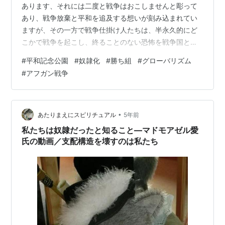
あります、それには二度と戦争はおこしませんと彫って
あり、戦争放棄と平和を追及する想いが刻み込まれてい
ますが、その一方で戦争仕掛け人たちは、半永久的にど
こかで戦争を起こし、終ることのない恐怖を戦争国とそ
れ以外の国へも、負わせています。 今戦争が起きている
#
平和記念公園
#
奴隷化
#
勝ち組
#
グローバリズム
中東、長く続いたアフガン戦争は、仕掛人はアメリカだ
#
アフガン戦争
と言われ、その相手はソ連であったり、ロシア・中国で
あったり、中東諸国など代わってきましたが、とうとう
米民間人6000人が出国を確認、残り調査中ですがアフガ
ンに残る米国人少ないと言われます、現地軍は撤退する
•
あたりまえにスピリチュアル
5年前
米軍を尻目に、カブールでロケット弾を打ち、米…
私たちは奴隷だったと知ること―マドモアゼル愛
氏の動画／支配構造を壊すのは私たち