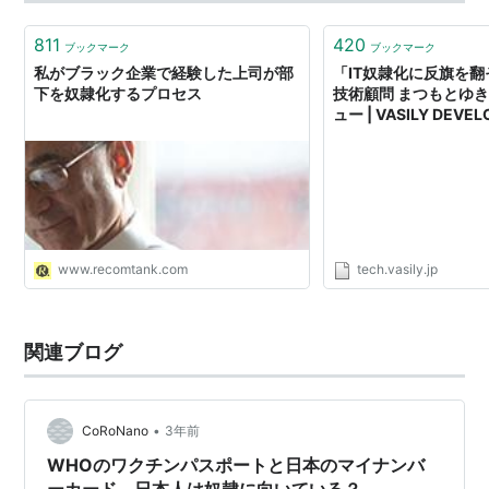
（笑）。実際には、他に野菜とから揚げとかのたんぱく
源も…
811
420
ブックマーク
ブックマーク
私がブラック企業で経験した上司が部
「IT奴隷化に反旗を翻そ
下を奴隷化するプロセス
技術顧問 まつもとゆ
ュー | VASILY DEVEL
www.recomtank.com
tech.vasily.jp
関連ブログ
•
CoRoNano
3年前
WHOのワクチンパスポートと日本のマイナンバ