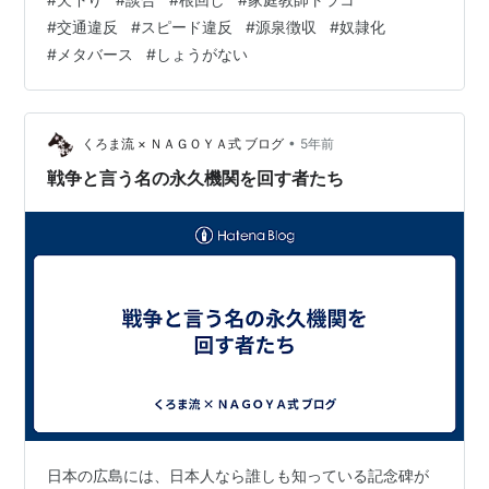
に、何もしないで諦めてるだけだろ、おまえは。 頭いい
#
交通違反
#
スピード違反
#
源泉徴収
#
奴隷化
んだからどうすれば1番いいんだか考えろよ。 どんな暗闇
#
メタバース
#
しょうがない
でも逃げずに突っ込んでいけよ。 結局、お前は勇気がな
いだけだろう。 どうする、このまましょうがないで済ま
す？> さて、三つ目は、何でしょうね。 まあ、いいや、
どうでもいい、どうにもなら…
•
くろま流 × ＮＡＧＯＹＡ式 ブログ
5年前
戦争と言う名の永久機関を回す者たち
日本の広島には、日本人なら誰しも知っている記念碑が