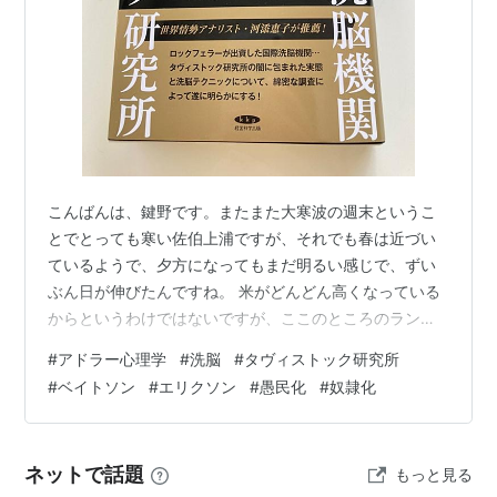
こんばんは、鍵野です。またまた大寒波の週末というこ
とでとっても寒い佐伯上浦ですが、それでも春は近づい
ているようで、夕方になってもまだ明るい感じで、ずい
ぶん日が伸びたんですね。 米がどんどん高くなっている
からというわけではないですが、ここのところのランチ
はほとんどパスタを食べてます。もともと麺類が好きな
#
アドラー心理学
#
洗脳
#
タヴィストック研究所
のもありますが、ちょっと茹でて、ただ袋を開けてから
#
ベイトソン
#
エリクソン
#
愚民化
#
奴隷化
めるだけというバラエティーに富んだ市販のソース（こ
れも安い！）のおかげで、節約が目的ではないけれど
も、でもおそらく一食１００円くらいでそこそこ美味し
ネットで話題
もっと見る
いパスタが食べれてしまうというのはやはり嬉しい