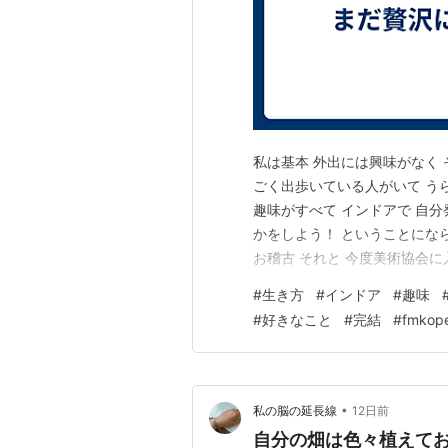
私は基本 外出には興味がなく 
ごく出歩いている人がいて うら
趣味がすべて インドアで 自分
かをしよう！ ということにな
お稽古 それと 今度美術協会
は 昔っからヨガ。 それと最近
#
生き方
#
インドア
#
趣味
ショッピングなんて 時間の無
#
好きなこと
#
完結
#
fmkop
えば 四天王寺の…
•
私の脳の延長線
12日前
自分の畑は色々植えて