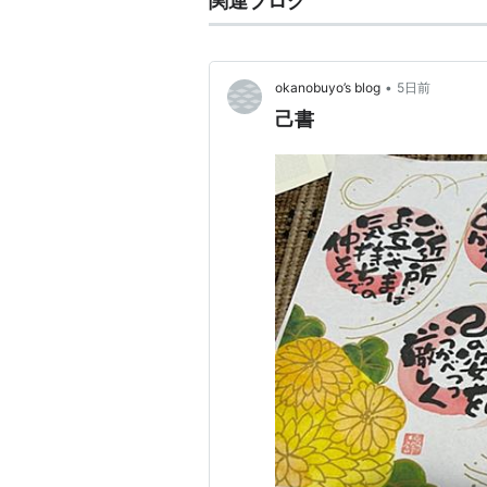
関連ブログ
•
okanobuyo’s blog
5日前
己書