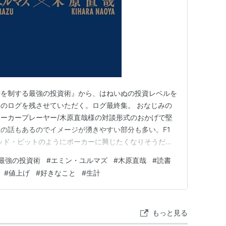
場を制する最強の投資術』から、はねいぬの投資レベルを
のログを残させていただく。ログ最終集。 おなじみの
ーカープレーヤー/木原直哉様の対談形式のおかげで堅
の話もあるのでイメージが湧きやすい部分も多い。F1
ッド・ピットのようにポーカーに興じたくなりそうだ。
「確率思考」で市場を制する最強の投資術 作者:エミン・ユルマ
最強の投資術
#
エミン・ユルマズ
#
木原直哉
#
読書
Amazon ログ10）インフレ時代は株価が上がる はねいぬ思
#
値上げ
#
好きなこと
#
生計
もっと見る