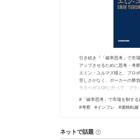
引き続き『「確率思考」で市
アップさせるために思考・考察
エミン・ユルマズ様と、プロポ
苦しさがなく、ポーカーの勝負
ラスベガスGPに行って、ブラ
（2025/07/06 執筆） 
#
「確率思考」で市場を制する
ズ,木原 直哉 KADOKAWA 
#
考察
#
インフレ
#
価格転嫁
考・考察） ログ11）…
ネットで話題