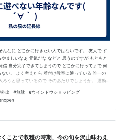
そんなに どこかに行きたい人ではないです。 友人で す
やましいなぁ 元気だな などと 思うのですが もともと
発信 自分完了できてしまうので どこかに行ってまで 何
らない。 よく考えたら 着付け教室に通っている 唯一の
に入ろうと思っているので そのあたりでしょうか。 運動
ハマっている 仙骨枕。 そんな感じで 特別。 ウインドウ
#
外出
#
無駄
#
ウインドウショッピング
駄じゃないかさえ思っている。 唯一行きたいところとい
enopen
おくことで収穫の時期、今の旬を沢山味わえ