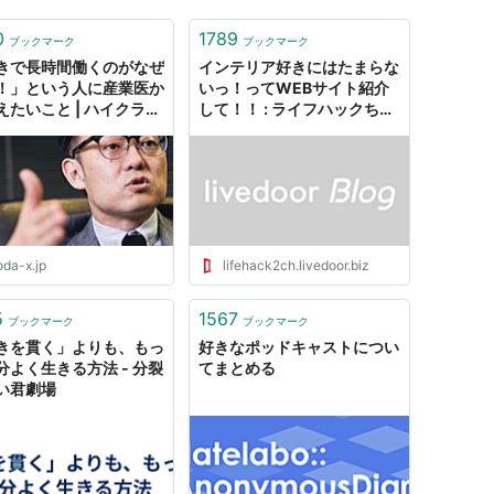
0
1789
ブックマーク
ブックマーク
きで長時間働くのがなぜ
インテリア好きにはたまらな
！」という人に産業医か
いっ！ってWEBサイト紹介
えたいこと | ハイクラス
して！！ : ライフハックちゃ
ならdoda X（デューダ
んねる弐式
クス）
oda-x.jp
lifehack2ch.livedoor.biz
5
1567
ブックマーク
ブックマーク
きを貫く」よりも、もっ
好きなポッドキャストについ
分よく生きる方法 - 分裂
てまとめる
い君劇場