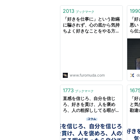
2013
199
ブックマーク
「好きを仕事に」という欺瞞
「好
に騙されず、心の底から気持
悪い
ちよく好きなことをやる方法
ら伝
- 分裂勘違い君劇場
転職
エッ
www.furomuda.com
d
1773
167
ブックマーク
直感を信じろ、自分を信じ
「好
ろ、好きを貫け、人を褒め
と気
ろ、人の粗探ししてる暇があ
勘違
ったら自分で何かやれ。