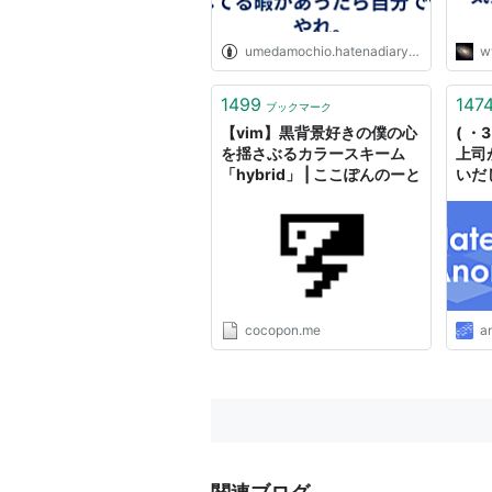
umedamochio.hatenadiary.org
w
1499
147
ブックマーク
【vim】黒背景好きの僕の心
( 
を揺さぶるカラースキーム
上司
「hybrid」 | ここぽんのーと
いだ
cocopon.me
a