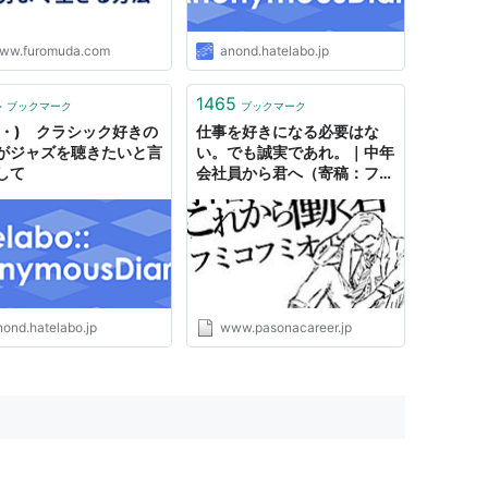
ww.furomuda.com
anond.hatelabo.jp
4
1465
ブックマーク
ブックマーク
・3・) クラシック好きの
仕事を好きになる必要はな
がジャズを聴きたいと言
い。でも誠実であれ。｜中年
して
会社員から君へ（寄稿：フミ
コフミオ） - はたラボ ～パ
ソナキャリアの働くコト研究
所～
nond.hatelabo.jp
www.pasonacareer.jp