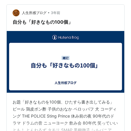
ユースベリーカスタムを飲む 大英図書館で買ったノー
•
ト、触り心地がえげつないほど良い。"There is no friend
人生所感ブログ
3年前
as l…
自分も「好きなもの100個」
お題「好きなものを100個、ひたすら書き出してみる」
ビール 鶏皮ポン酢 子供のおなか ペロッパフ 犬 コーディ
ング THE POLICE Sting Prince 休み前の夜 90年代のド
ラマ ドラムの音 ニューヨーク 飲み会 80年代 笑っていい
とも！ とんねるず タモリ SMAP 黒柳徹子 シルバニアフ