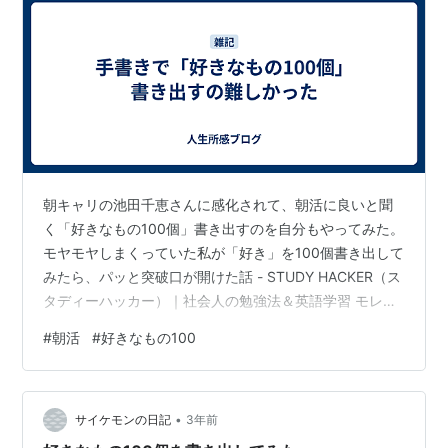
朝キャリの池田千恵さんに感化されて、朝活に良いと聞
く「好きなもの100個」書き出すのを自分もやってみた。
モヤモヤしまくっていた私が「好き」を100個書き出して
みたら、パッと突破口が開けた話 - STUDY HACKER（ス
タディーハッカー）｜社会人の勉強法＆英語学習 モレス
キンに。 書き出し初めて気づいたんだけど、難しい。ぜ
#
朝活
#
好きなもの100
んぜん埋まらない。そして、前にもやらなかった...？！
って思い出した。そう、やってた。やってんじゃ
ん！！！ zakkinote.hateblo.jp しかも前の方が上手に書
•
けてる。「⚪︎⚪︎すること」とか、なんか具体的に書けて
サイケモンの日記
3年前
る。キーボードだから？すらすら書けた記憶がある…