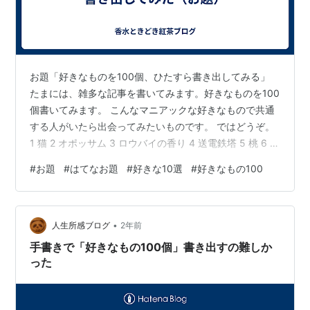
お題「好きなものを100個、ひたすら書き出してみる」
たまには、雑多な記事を書いてみます。好きなものを100
個書いてみます。 こんなマニアックな好きなもので共通
する人がいたら出会ってみたいものです。 ではどうぞ。
1 猫 2 オポッサム 3 ロウバイの香り 4 送電鉄塔 5 桃 6 ミ
ルクジャム 7 鴨のコンフィ 8 エスカルゴバター 9 バイオ
#
お題
#
はてなお題
#
好きな10選
#
好きなもの100
レットキャンディー 10 カシワバゴムの木 11 スズメバチ
をバトミントンで叩いて駆除する映像 12 空耳アワー 13
フリージア 14 レモンイエロー 15 レモンカード 16 ケバ
•
ブ 17 バクラヴァ 18 ルラボの香水「テノワール」 19 フ
人生所感ブログ
2年前
エギ…
手書きで「好きなもの100個」書き出すの難しか
った