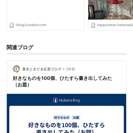
lislog.livedoor.com
happymean.hatenadi
関連ブログ
•
香水ときどき紅茶ブログ
2年前
好きなものを100個、ひたすら書き出してみた
（お題）