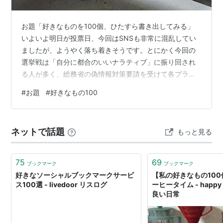
お題「好きなものを100個、ひたすら書き出してみる」
いよいよ明日が投票日、今回はSNSも非常に混乱してい
ましたが、ようやく落ち着きそうです。とにかく今回の
選挙戦は「自分に都合のいいナラティブ」に振り回され
る人が多く、総務省の偽情報対策要請を受けて各プラッ
トフォームも挙動不審で（公益性がある政治関連情報の
#
お題
#
好きなもの100
拡散とデマ・陰謀論の拡散阻止でバランスを取るのに苦
慮していた気配がある）、おそらく機械判定で私も巻き
込まれてしまったらしく、その上、選挙関連の投稿が多
ネットで話題
もっと見る
すぎてツイートも埋もれてしまったようでインプレッシ
ョン数がずっと低迷したままです…… そんな中、どうし
ても言いたいことがあって、政治関連の記事を…
75
69
ブックマーク
ブックマーク
好きなソーシャルブックマークサービ
【私の好きなもの100個
ス100選 - livedoor リスログ
ーヒータイム - happy
良い日常