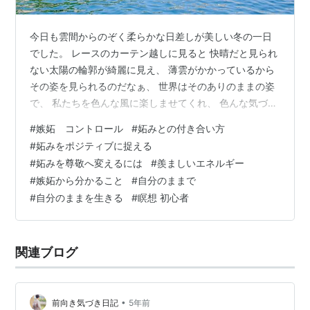
今日も雲間からのぞく柔らかな日差しが美しい冬の一日
でした。 レースのカーテン越しに見ると 快晴だと見られ
ない太陽の輪郭が綺麗に見え、 薄雲がかかっているから
その姿を見られるのだなぁ、 世界はそのありのままの姿
で、 私たちを色んな風に楽しませてくれ、 色んな気づき
を促してくれていますね(^^) 太陽も人もどんなものも、
#
嫉妬 コントロール
#
妬みとの付き合い方
輝いていると素敵で素晴らしいですが、 眩しすぎてその
#
妬みをポジティブに捉える
姿が見られないということもあると思います。 例えば人
#
妬みを尊敬へ変えるには
#
羨ましいエネルギー
の場合、 とても幸せそうで、キラキラと輝いている人を
#
嫉妬から分かること
#
自分のままで
見て、 素直に憧れたり、目標にしたり、 その人のように
#
自分のままを生きる
#
瞑想 初心者
なれるよう学ぼうと 心を開いて近づこうとしたり、 その
人を見て自然とそ…
関連ブログ
•
前向き気づき日記
5年前