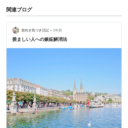
関連ブログ
•
前向き気づき日記
5年前
羨ましい人への嫉妬解消法