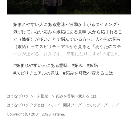
妬まれやすい人にある意味～波動が上がるタイミング～
気づけていない妬みや嫉妬にある意味 人から妬まれるこ
と（嫉妬）が多いことで悩んでいる方へ。人からの妬み
（嫉妬）ってスピリチュアルから見ると「あなたのステ
ージが上がる」ときです。 簡単になりますが 「妬まれる
こと」が多い… 「嫉妬されてばかり…」 そのことにある
#
妬まれやすい人にある意味
#
妬み
#
嫉妬
意味を。 もう悩まないで「あなたらしく」いてくださ
#
スピリチュアルの意味
#
妬みを尊敬へ変えるには
い。 妬まれやすい人にある意味～波動が上がるタイミン
グ～ 妬まれる（嫉妬）にある意味 妬みを尊敬へ変える
妬み（嫉妬）と自分 妬まれる（嫉妬）にある意味 次への
はてなブログ
>
未指定
>
妬みを尊敬へ変えるには
ステップアップ 人から妬まれたるときって… そのときの
はてなブログ タグとは
ヘルプ
開発ブログ
はてなブログトップ
あなたにある「そのことに…
Copyright (C) 2001-
2026
Hatena.