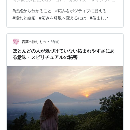
瞑想セミナー3 - 前向き気づき日記 7/8 （木）、
#
嫉妬から分かること
#
妬みをポジティブに捉える
7/11（日） どのセミナーも瞑想がまだ全然できない方で
#
憧れと嫉妬
#
妬みを尊敬へ変えるには
#
羨ましい
も大丈夫です。 お気軽にご参加ください(^^) ＊1から順に
受講してください。 123それぞれの内容の紹介 ↓ 瞑想の
効果と大切さ - 前向き気づき日記 今日も朝から爽やかな
空気が心地よい一日で…
•
言葉の贈りもの
5年前
ほとんどの人が気づけていない妬まれやすさにあ
る意味・スピリチュアルの秘密