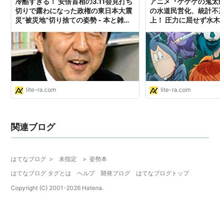
冷酷すぎる！ 安倍首相の3.11会見打ち
アニメ『ゲゲゲの鬼太
切りで露わになった政権の東日本大震
の水道民営化、統計不
災“被災地”切り捨ての姿勢 - 本と雑誌
上！ 圧力に屈せず水
のニュースサイト／リテラ
継ぐ姿勢 - 本と雑誌
／リテラ
lite-ra.com
lite-ra.com
関連ブログ
はてなブログ
>
未指定
>
姿勢本
はてなブログ タグとは
ヘルプ
開発ブログ
はてなブログトップ
Copyright (C) 2001-
2026
Hatena.