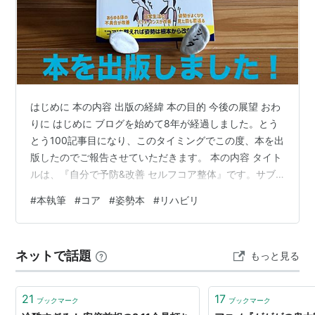
はじめに 本の内容 出版の経緯 本の目的 今後の展望 おわ
りに はじめに ブログを始めて8年が経過しました。とう
とう100記事目になり、このタイミングでこの度、本を出
版したのでご報告させていただきます。 本の内容 タイト
ルは、『自分で予防&改善 セルフコア整体』です。サブ
タイトルが、『ストレートネック、猫背、腰痛、巻き肩
#
本執筆
#
コア
#
姿勢本
#
リハビリ
を美しく姿勢改善』。なかなかてんこ盛りなタイトルで
す。ブログでも発信している、コアと体幹の使い方をメ
インに書きました。ご興味ある方は是非一読下さい！
ネットで話題
もっと見る
https://amzn.asia/d/0bEWLyoy 出版の経緯 確かなる知
識と技術と自信を持ち、法人設立して早３年が経ちま…
21
17
ブックマーク
ブックマーク