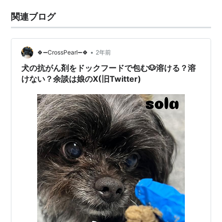
関連ブログ
•
🍀➖CrossPearl➖🍀
2年前
犬の抗がん剤をドックフードで包む🐶溶ける？溶
けない？余談は娘のX(旧Twitter)