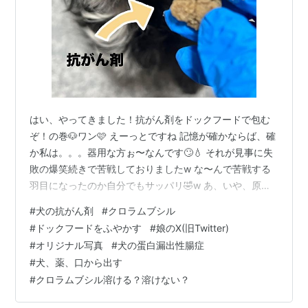
はい、やってきました！抗がん剤をドックフードで包む
ぞ！の巻🐶ワン🩷 えーっとですね 記憶が確かならば、確
か私は。。。器用な方ぉ〜なんです🙄💧 それが見事に失
敗の爆笑続きで苦戦しておりましたw な〜んで苦戦する
羽目になったのか自分でもサッパリ🤣w あ、いや、原因
はわかってるんですけどね( ・∇・)💧 【めんどくさがり
#
犬の抗がん剤
#
クロラムブシル
屋】が仇となってたわけです。。。はい💧 まずは説明か
#
ドックフードをふやかす
#
娘のX(旧Twitter)
ら。。。 🐶solaは病気で【ちゅーる】のポケットタイプ
#
オリジナル写真
#
犬の蛋白漏出性腸症
を使って薬を服用しておりました。 以上。( ・∇・)w🎵
#
犬、薬、口から出す
が！しかーーーーーし！ 👨‍⚕️『ちゅーるがないと薬飲まな
#
クロラムブシル溶ける？溶けない？
いなら仕方がない、薬を飲むという事が大事だから』 っ
と、獣医…