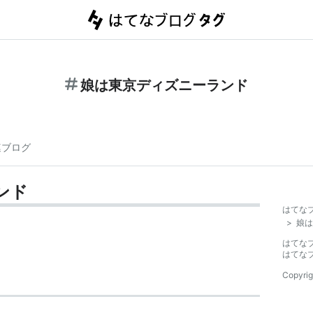
娘は東京ディズニーランド
連ブログ
ンド
はてな
>
娘は
はてな
はてな
Copyrig