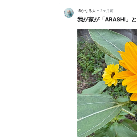
•
遙かなる大
2ヶ月前
我が家が「ARASHI