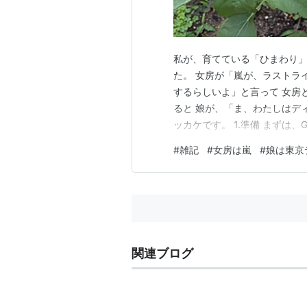
私が、育てている「ひまわり」
た。 女房が「嵐が、ラストラ
するらしいよ」と言って 女房
ると 娘が、「ま、わたしはデ
ッカケです。 1.準備 まずは、G
LIVE TOUR 2026」っ
#
雑記
#
女房は嵐
#
娘は東京
画像を再生してみてカクつきや
で視聴するの…
関連ブログ