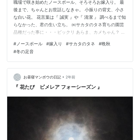
職場で咲き始めたノースポール、そろそろお嫁入り。 最
後まで、ちゃんとお世話しなきゃ。 小振りの背丈、小さ
な白い花。 花言葉は『 誠実 』や『 清潔 』 調べるまで知
らなかった、君の生い立ち。 ㈱サカタのタネ育ちの園芸
品種だった事に・・・ビックリ あらま、カメちゃん？ お
嬢様に粗相しないようにね、大切な時期なんだから (^^;;
#
ノースポール
#
嫁入り
#
サカタのタネ
#
晩秋
もう一つの花言葉『 冬の足音 』 暑かった夏がいきなり
#
冬の足音
晩秋、冬はすぐそこ。 気温の寒暖差などで、体調を壊し
がちな今日この頃。 乾燥や寒さに強い彼女を見習って、
どなた様もお体ご自愛ください。 明日も、穏やかでいい
一日になりますよう。
•
お昼寝マンボウの日記
2年前
『 花たび ピメレア フォーシーズン 』