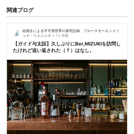
関連ブログ
絵描きによる不可視世界の探究記録 ブルースモーエンメソ
•
ッド・ヘミシンク
7ヶ月前
【ガイド与太話】久しぶりにBer,MIZUKIを訪問し
たけれど追い返された（？）はなし。