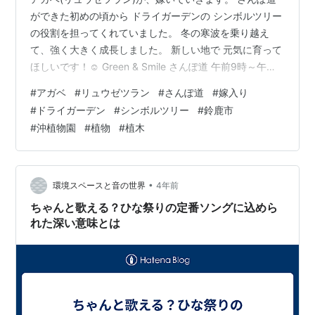
ができた初めの頃から ドライガーデンの シンボルツリー
の役割を担ってくれていました。 冬の寒波を乗り越え
て、強く大きく成長しました。 新しい地で 元気に育って
ほしいです！☺ Green & Smile さんぽ道 午前9時～午後4
時 入場無料 です。ご自由にお入りくださいね！(^^)
#
アガベ
#
リュウゼツラン
#
さんぽ道
#
嫁入り
Green & Smile さんぽ道
#
ドライガーデン
#
シンボルツリー
#
鈴鹿市
Twitterhttps://twitter.com/suzuka_lovely28 株式会社 沖
#
沖植物園
#
植物
#
植木
植物園 ホームページ
http://www.mecha.ne.jp/~okisyoku/ Green & Smile さん
ぽ道…
•
環境スペースと音の世界
4年前
ちゃんと歌える？ひな祭りの定番ソングに込めら
れた深い意味とは