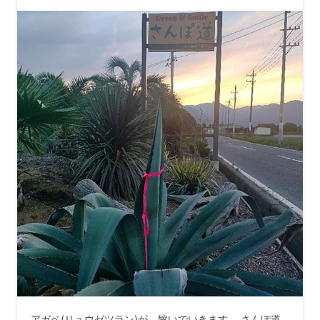
アガベ(リュウゼツラン)が、嫁いでいきます。 さんぽ道