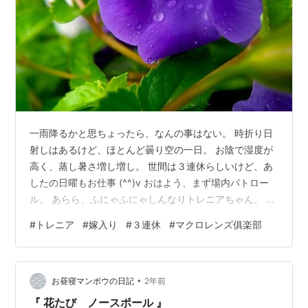
一雨降るかと思ちょったら、なんの事はない。 時折り日
射しはあるけど、ほとんど曇り空の一日。 お陰で湿度が
高く、蒸し暑さ増し増し。 世間は３連休らしいけど、あ
したの日曜もお仕事 (^^)v おはよう、まず場内パトロー
ル。 あらら、ふにゃふにゃしんなりトレニアちゃん。 暑
さには強いけど、すぐ水切れ。 ちょっと待っちょって、
#
トレニア
#
嫁入り
#
３連休
#
マクロレンズ俱楽部
朝ごはんあげるけんな。 昼過ぎ、気になって見に行った
ら元気に立ち上がっていた。 間に合って、よかった。 そ
げこげしよったら、主任さん。 『 アンタ、今日は写真を
•
撮ったかえ 』 『 ハイ、しっかり撮れニア 』・・・ (^^;;
お昼寝マンボウの日記
2年前
インドネシア半島原産、寒さに弱く秋の終わりには枯れ
『 花たび ノースポール 』