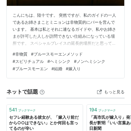
こんにちは、陸十です。 突然ですが、私のガイドの一人
であるお姉さまことミニョンは非物質的にバーを営んで
います。 基本は私とそれに連なるガイドや、私やお姉さ
まが許可した人しか訪問できない仕組みになっている場
所です。 スペシャルプレイスの延長的場所だと思ってい
ます。 ここに来れば、基本的にお姉さまがいるので会い
#
非物質
#
ブルースモーエンメソッド
たいときに行けばほぼ確実にいます。ので、先日訪問し
#
スピリチュアル
#
ヘミシンク
#
ノンヘミシンク
たのですが、なんか（情けない）珍しいものを見れたの
#
ブルースモーエン
#
結婚
#
嫁入り
でちょこっとだけ記録用に残しておきます。 それでは、
どうぞ。 酔いつぶれる人？ その後のはなし（お姉さま
談） 酔いつぶれる人？ 過去に訪問したとき、お姉様には
ネットで話題
もっと見る
『好きな時に好きなだけ来ていいの…
541
194
ブックマーク
ブックマーク
セフレ経験ある彼女が、「嫁入り前だ
「高市氏が嫁入り」発
から○○はできない」とか何回も言っ
長が釈明「いい言葉あ
てるのが辛い
日新聞