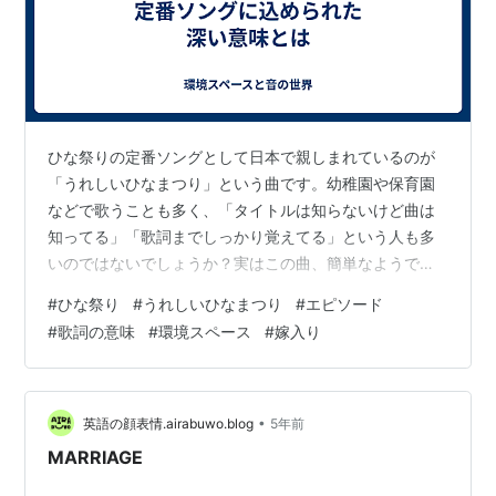
ひな祭りの定番ソングとして日本で親しまれているのが
「うれしいひなまつり」という曲です。幼稚園や保育園
などで歌うことも多く、「タイトルは知らないけど曲は
知ってる」「歌詞までしっかり覚えてる」という人も多
いのではないでしょうか？実はこの曲、簡単なようでと
ても意味深いものだったんです。歌詞の意味や曲にまつ
#
ひな祭り
#
うれしいひなまつり
#
エピソード
わるエピソードについて環境スペースが解説しましょ
#
歌詞の意味
#
環境スペース
#
嫁入り
う。 ■「うれしいひなまつり」ってどんな歌？ ではま
ず、「うれしいひなまつり」の1番と2番の歌詞をみてい
きましょう。 【1番】あかりをつけましょ ぼんぼりにお
花をあげましょ 桃の花五人ばやしの 笛太鼓今日はたのし
•
英語の顔表情.airabuwo.blog
5年前
い ひなまつり 【2番】お内裏様と おひ…
MARRIAGE