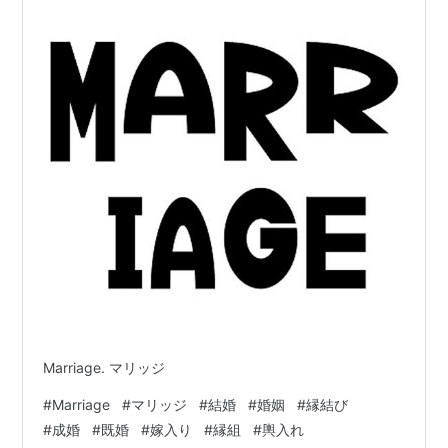
Marriage. マリッジ
#
Marriage
#
マリッジ
#
結婚
#
婚姻
#
縁結び
#
成婚
#
既婚
#
嫁入り
#
縁組
#
輿入れ