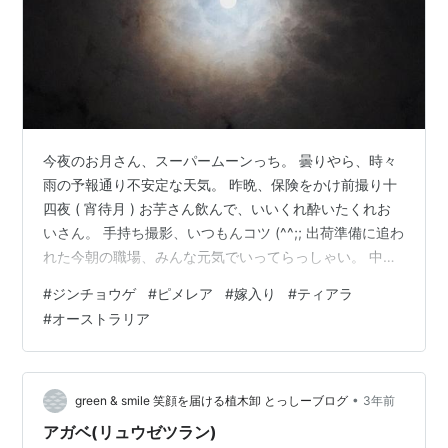
今夜のお月さん、スーパームーンっち。 曇りやら、時々
雨の予報通り不安定な天気。 昨晩、保険をかけ前撮り十
四夜 ( 宵待月 ) お芋さん飲んで、いいくれ酔いたくれお
いさん。 手持ち撮影、いつもんコツ (^^;; 出荷準備に追わ
れた今朝の職場、みんな元気でいってらっしゃい。 中で
も一番気にかけ育てた、ピメレア・フォーシーズン。 オ
#
ジンチョウゲ
#
ピメレア
#
嫁入り
#
ティアラ
ーストラリア原産・ジンチョウゲ科の四季咲き、別名ラ
#
オーストラリア
イスフラワー。 淡い、ピンク色の花びらがまあるく。 ま
るでティアラのよう、お嫁入りにピッタリ。 花言葉は『
愛の芽生え 』、君の未来に幸あれ。
•
green & smile 笑顔を届ける植木卸 とっしーブログ
3年前
アガベ(リュウゼツラン)