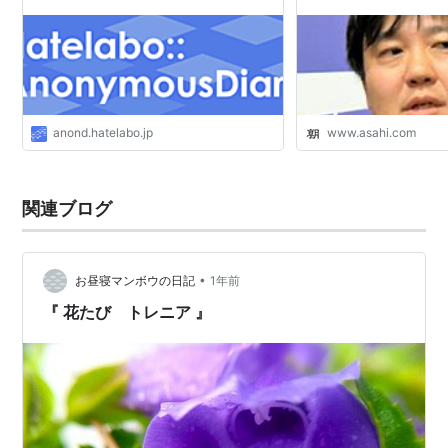
anond.hatelabo.jp
www.asahi.com
関連ブログ
•
お昼寝マンボウの日記
1年前
『 花たび トレニア 』