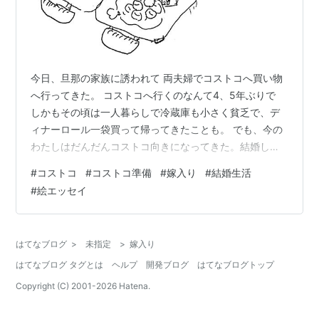
今日、旦那の家族に誘われて 両夫婦でコストコへ買い物
へ行ってきた。 コストコへ行くのなんて4、5年ぶりで
しかもその頃は一人暮らしで冷蔵庫も小さく貧乏で、デ
ィナーロール一袋買って帰ってきたことも。 でも、今の
わたしはだんだんコストコ向きになってきた。結婚して
から大きな冷蔵庫も買ったし、親の会員カードで行け
#
コストコ
#
コストコ準備
#
嫁入り
#
結婚生活
る、夢のコストコ……！ むかしはなんの準備もしなかっ
#
絵エッセイ
たけど 今は違う。 シェア前提の準備を前日にしたぞ！
シェアのための準備 コストコ初級のわたしが準備したの
は フリーザーバッグ(IKEAの) 保冷剤(大1個、中4個) ラッ
はてなブログ
>
未指定
>
嫁入り
プ(大きめがおすすめ) 前回のコストコのプラ容器(なけれ
はてなブログ タグとは
ヘルプ
開発ブログ
はてなブログトップ
ばタッパー) …
Copyright (C) 2001-
2026
Hatena.