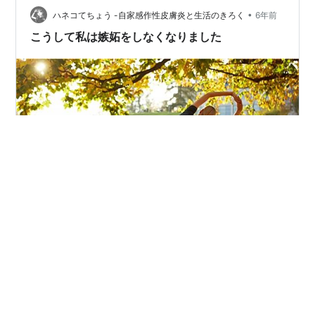
•
後悔」 経験からはっきり言うことが出来ます。 嫉妬と後
ハネコてちょう -自家感作性皮膚炎と生活のきろく
6年前
悔は全くの別物です。 嫉妬というのは相手への好意が強
こうして私は嫉妬をしなくなりました
まるほど 増していきます。これは…
ハネコ(@negative_haneko)です。 パートナーの言動に
嫉妬を感じることは誰にでもあるものだと思います。 私
は元カレに浮気されお別れした経験からめちゃくちゃに