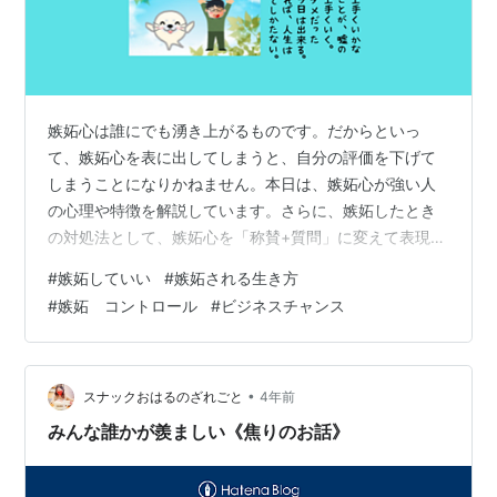
嫉妬心は誰にでも湧き上がるものです。だからといっ
て、嫉妬心を表に出してしまうと、自分の評価を下げて
しまうことになりかねません。本日は、嫉妬心が強い人
の心理や特徴を解説しています。さらに、嫉妬したとき
の対処法として、嫉妬心を「称賛+質問」に変えて表現す
ることを紹介しています。 嫉妬とは？ 嫉妬心が強い人の
#
嫉妬していい
#
嫉妬される生き方
心理 劣等感が強い 独占欲が強い プライドが高い 嫉妬心
#
嫉妬 コントロール
#
ビジネスチャンス
が強い人の特徴 負けず嫌いで他人と張り合う 他人との相
違を認められない 他人と比較する 嫉妬したときの対処法
嫉妬を「称賛+質問」に換える 自分よりも仕事ができる
同僚に対して 同業で自分より大きな会社を経営している
•
スナックおはるのざれごと
4年前
人に対して 本日のまとめ …
みんな誰かが羨ましい《焦りのお話》