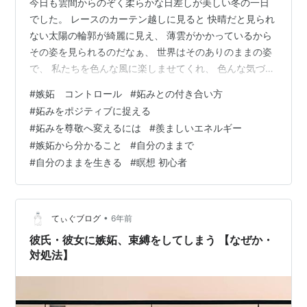
今日も雲間からのぞく柔らかな日差しが美しい冬の一日
でした。 レースのカーテン越しに見ると 快晴だと見られ
ない太陽の輪郭が綺麗に見え、 薄雲がかかっているから
その姿を見られるのだなぁ、 世界はそのありのままの姿
で、 私たちを色んな風に楽しませてくれ、 色んな気づき
を促してくれていますね(^^) 太陽も人もどんなものも、
#
嫉妬 コントロール
#
妬みとの付き合い方
輝いていると素敵で素晴らしいですが、 眩しすぎてその
#
妬みをポジティブに捉える
姿が見られないということもあると思います。 例えば人
#
妬みを尊敬へ変えるには
#
羨ましいエネルギー
の場合、 とても幸せそうで、キラキラと輝いている人を
#
嫉妬から分かること
#
自分のままで
見て、 素直に憧れたり、目標にしたり、 その人のように
#
自分のままを生きる
#
瞑想 初心者
なれるよう学ぼうと 心を開いて近づこうとしたり、 その
人を見て自然とそ…
•
てぃぐブログ
6年前
彼氏・彼女に嫉妬、束縛をしてしまう 【なぜか・
対処法】