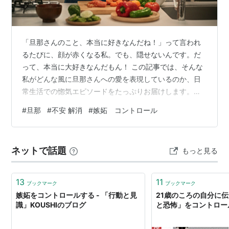
「旦那さんのこと、本当に好きなんだね！」って言われ
るたびに、顔が赤くなる私。でも、隠せないんです。だ
って、本当に大好きなんだもん！ この記事では、そんな
私がどんな風に旦那さんへの愛を表現しているのか、日
常生活での惚気エピソードをたっぷりお届けします。
「もしかして、私だけ？」って不安に思っているあなた
#
旦那
#
不安 解消
#
嫉妬 コントロール
も大丈夫！愛情表現の方法は人それぞれ。この記事を読
んで、「私ももっと旦那さんを大切にしたいな」って思
ってもらえたら嬉しいです。 旦那が好き過ぎる妻の生
ネットで話題
もっと見る
態：私の日常を大公開！ 旦那さんのことが好き過ぎて、
毎日が幸せで溢れている私。朝起きてから夜寝るまで、
常に旦那さんのことを考えています（笑）。ここで…
13
11
ブックマーク
ブックマーク
嫉妬をコントロールする - 「行動と見
21歳のころの自分に
識」KOUSHIのブログ
と恐怖」をコントロー