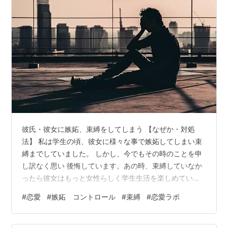
彼氏・彼女に嫉妬、束縛をしてしまう 【なぜか・対処
法】 私は学生の頃、彼女に様々な事で嫉妬してしまい束
縛までしていました。 しかし、今でもその時のことを申
し訳なく思い 後悔しています。あの時、束縛していなか
ったら彼女はもっと女性らしく学生生活を楽しめていた
のではないかと、 こんな私のような思いを他の方にもし
#
恋愛
#
嫉妬 コントロール
#
束縛
#
恋愛ラボ
てほしくありません。束縛をしてしまうと、相手も自分
も辛い思いをしてしまうと分かったからです。 私は見に
きてくれた皆さんに伝えたいです 「嫉妬は当然、束縛は