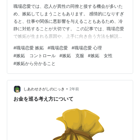
職場恋愛では、恋人が異性の同僚と接する機会が多いた
め、嫉妬してしまうこともあります。 感情的になりすぎ
ると、仕事や関係に悪影響を与えることもあるため、冷
静に対処することが大切です。 この記事では、職場恋愛
で嫉妬が生まれる原因や、上手に向き合う方法を解説し
ます。 嫉妬をコントロールし、職場恋愛を長続きさせる
#
職場恋愛 嫉妬
#
職場恋愛
#
職場恋愛 心理
ためのヒントを知りたい方は、ぜひ参考にしてくださ
#
嫉妬 コントロール
#
嫉妬 克服
#
嫉妬 女性
い。 職場恋愛で嫉妬が生まれる原因とは？ 職場恋愛で
#
嫉妬から分かること
は、仕事と恋愛が同じ空間で交わるため、嫉妬が生まれ
やすい環境になります。恋人が他の異性と接する機会が
多く、仕事を理由に二人の時間が減ることもあるため、
不安を感じやすいのです。ここでは、職場恋愛で…
•
しあわせさがしのにっき
2年前
お金を巡る考え方について