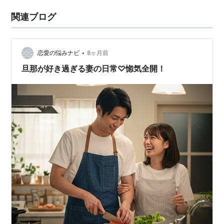
関連ブログ
•
恋愛の悩みナビ
8ヶ月前
旦那が好き過ぎる妻の日常♡惚気全開！