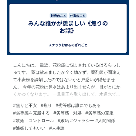
こんにちは。 最近、花粉症に悩まされているはるらっし
ゅです。 薬は飲みましたが全く効かず、薬剤師が間違え
て小麦粉を調剤したのではないかと戸惑いが隠せませ
ん。 今年の花粉は鼻水はあまり出ませんが、目がとにか
くかゆくなります。 一旦目玉を取り出して、水道水で洗
いたいです。(絶対にマネしないでね。) 目が真っ赤なの
#
焦りと不安
#
焦り
#
劣等感は誰にでもある
で、どんなカラコンを入れても全く可愛くなりません
#
劣等感を克服する
#
劣等感 対処
#
劣等感の克服
し、この状態で真顔でいると泣いたと勘違いされ、周囲
#
嫉妬 コントロール
#
嫉妬 #ジェラシー #人間関係
から「何かあったか」と心配されます。 今日は「元気出
#
嫉妬してもいい
#
人生論
せよ」と缶コーヒーをもらいました。CMのようなシチュ