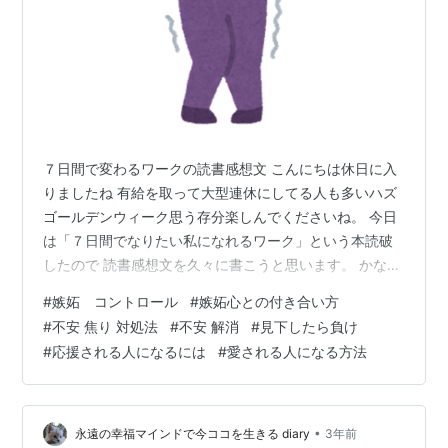
７日間で変わるワークの読書感想文 こんにちは休日に入
りましたね 有給を取って大型連休にしてる人も多いハズ
ゴールデンウィーク思う存分楽しんでくださいね。 今日
は「７日間でなりたい私になれるワーク」という本読破
したので 読書感想文を久々に書こうと思います。 かなり
斬新な内容で 即買いした良書です。 最後までお付き合い
#
嫉妬 コントロール
#
嫉妬心との付き合い方
いただけると幸いです！ 嫉妬するのは損 まず近くの人が
#
不安 焦り 対処法
#
不安 解消
#
見下したら負け
成功して嫉妬するのは損だという内容 なんとなんと 近く
#
応援される人になるには
#
愛される人になる方法
の人が成功したら、次は自分の番らしいです。 他の人が
楽しい時間を過ごしているのに ネガティブな気持ちで過
ごすのは 損というのが今までの本の常識でした。 でもむ
しろ応援しろとのこ…
•
永遠の幸福マインドで今ココを生きる diary
3年前