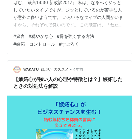
ばむ。 箴言14:30 新改訳2017』 私は、なるべくジッと
していたいタイプですが、ジッとしているのが苦手な人
が意外に多いようです。 いろいろなタイプの人間がいま
すから、それぞれで良いのです。 この箴言は、「ねたみ
は骨をむしばむ」と言うところに大きな教訓を感じま
#
箴言
#
穏やかな心
#
骨を強くする方法
す。 人間が成長していくモチベーションはさまざまで
#
嫉妬 コントロール
#
すごろく
す。 自分で、目標設定できる人、誰かを目指して努力す
る人、周囲を見て自分とのギャップに仰天してあたふた
する人などがいますね。 スポーツクラブが満員になるの
は、自分でコツコツトレーニングするよりも、周囲を意
•
WAKATU（話活）のススメ
4年前
識する要素からという理由を挙…
【嫉妬心が強い人の心理や特徴とは？】嫉妬した
ときの対処法を解説