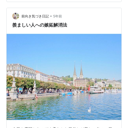
エーションで目が点の私。 5月に入れば少しずつ落ち着
くので、今は騙し騙し耐えようと思いま…
•
前向き気づき日記
5年前
羨ましい人への嫉妬解消法