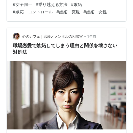
は逆に、自分が注目されることで相手から嫉妬され、気
#
女子同士
#
乗り越える方法
#
嫉妬
まずさを感じることもあります。嫉妬は避けられない感
#
嫉妬 コントロール
#
嫉妬 克服
#
嫉妬 女性
情ですが、そのままにしておくと関係がぎくしゃくし、
ストレスが積み重なってしまいます。 この記事では、女
子同士の嫉妬を健全に受け止め、無理なく乗り越えるた
めの考え方や実践方法を紹介します。人間関係に悩む方
•
心のカフェ｜恋愛とメンタルの相談室
1年前
が心を軽くし、より安心して自分らしく生きられるよ
職場恋愛で嫉妬してしまう理由と関係を壊さない
う…
対処法