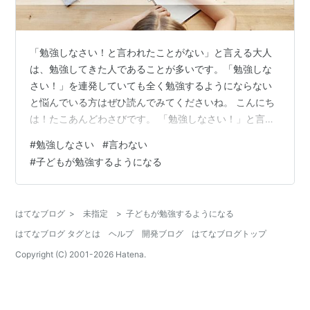
「勉強しなさい！と言われたことがない」と言える大人
は、勉強してきた人であることが多いです。「勉強しな
さい！」を連発していても全く勉強するようにならない
と悩んでいる方はぜひ読んでみてくださいね。 こんにち
は！たこあんどわさびです。 「勉強しなさい！」と言わ
なくても勉強するようにするためだけではなく、将来に
#
勉強しなさい
#
言わない
わたって良好な親子関係を築いていくためにも「勉強し
#
子どもが勉強するようになる
なさい！」と言わなくてもすむようにしていきましょ
う。「勉強しなさい！と言われたことがない」と言う大
人の育て方についてお伝えいたします。 【勉強しなさい
はてなブログ
>
未指定
>
子どもが勉強するようになる
と言われたことがない人】って本当にいるの？ 【勉強し
はてなブログ タグとは
ヘルプ
開発ブログ
はてなブログトップ
なさい】と言ってしまう気持ちは？ 【勉強しな…
Copyright (C) 2001-
2026
Hatena.