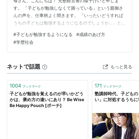
母さん、こんにちは！ 元塾経営者の猿子けいと申しま
す。 「子どもが勉強しなくて困っている」という親御さ
んの声を、仕事柄よく聞きます。 「いったいどうすれば
うちの子どもは勉強するようになるのでしょうか…」と
か。 このブログを読めば、勉強嫌いだと思っていた子が
#
子どもが勉強するようになる
#
成績のあげ方
みるみる勉強するようになるからくりがわかります！ そ
#
学歴社会
の１ 成功体験をさせてみよう 勉強だって練習でうまくな
る 成功すると好きになる 成功体験を作り出す 点が取れ
れば勉強しだす さみしいけれど子離れを その２ これか
ネットで話題
もっと見る
らが学歴社会の始まり 入試はゴールじゃない 日本は学歴
社会ではない 旧態依然の…
1004
171
ブックマーク
ブックマーク
子どもが勉強を覚えるのが早いかどう
塾講師時代、子どもの
かは、褒め方の違いにあり？ Be Wise
い」に対処するうちに
Be Happy Pouch [ポーチ]