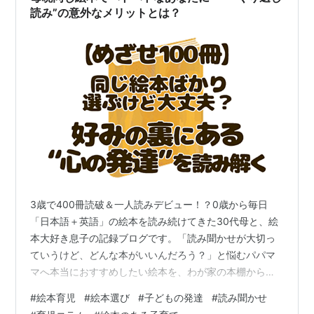
読み”の意外なメリットとは？
3歳で400冊読破＆一人読みデビュー！？0歳から毎日
「日本語＋英語」の絵本を読み続けてきた30代母と、絵
本大好き息子の記録ブログです。「読み聞かせが大切っ
ていうけど、どんな本がいいんだろう？」と悩むパパマ
マへ本当におすすめしたい絵本を、わが家の本棚から厳
選して紹介中✨読み聞かせの習慣づけや選び方のヒント
#
絵本育児
#
絵本選び
#
子どもの発達
#
読み聞かせ
もお届けしています✍気になる絵本があったら、ぜひ読