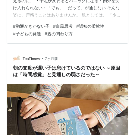
えるのに、 ・予定が変わるとパニックになる・例外を受
け入れられない・「でも」「だって」が通じない そんな
姿に、戸惑うことはありませんか。 親としては、 「少し
は臨機応変に考えてほしい」「融通がきかなくて、この
#
融通がきかない子
#
白黒思考
#
認知の柔軟性
先大丈夫かな」 と心配になるものです。 でもこの行動、
#
子どもの発達
#
親の関わり方
わがままでも、頑固でもないことが多いです。 「守れ
る」からこそ、崩れると困ってしまう まず大切なのは、
ルールを守れる力そのものは、立派な認知スキルだとい
うこと。 ・見通しを立てる・約束を記憶する・行動をコ
•
TeaTime∞
7ヶ月前
ントロールする これらがなければ…
朝の支度が遅い子は怠けているのではない ～原因
は「時間感覚」と見通しの弱さだった～