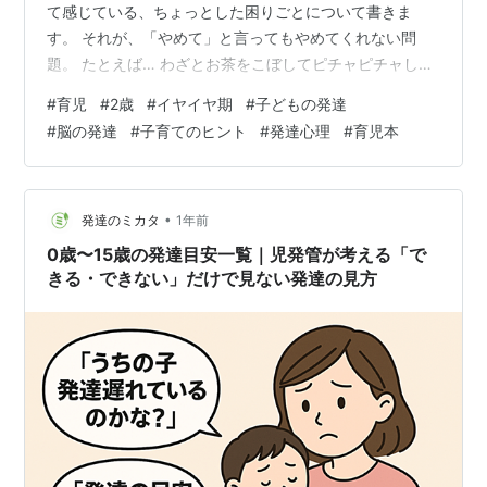
て感じている、ちょっとした困りごとについて書きま
す。 それが、「やめて」と言ってもやめてくれない問
題。 たとえば… わざとお茶をこぼしてピチャピチャして
遊ぶ 食事で遊ぶ トト・カカを叩く 服を引っ張る…etc.
#
育児
#
2歳
#
イヤイヤ期
#
子どもの発達
「やめてね」「痛いよ」「カカ悲しいよ」と何度言って
#
脳の発達
#
子育てのヒント
#
発達心理
#
育児本
も、まったく響いてる様子がなくて、むしろヒートアッ
プ。3度くらい繰り返すとカカぶち切れ。ムスメ大泣き。
一日に何回このやりとりを繰り返しているか…。 「やめ
て」をやめられない理由を、私なりに調べてみた そんな
•
発達のミカタ
1年前
日々を繰り返す中で、「な…
0歳〜15歳の発達目安一覧｜児発管が考える「で
きる・できない」だけで見ない発達の見方