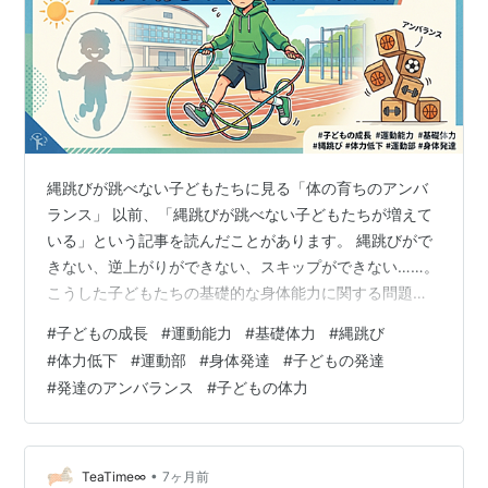
縄跳びが跳べない子どもたちに見る「体の育ちのアンバ
ランス」 以前、「縄跳びが跳べない子どもたちが増えて
いる」という記事を読んだことがあります。 縄跳びがで
きない、逆上がりができない、スキップができない……。
こうした子どもたちの基礎的な身体能力に関する問題が
叫ばれるようになって、もうどれくらい経つでしょう
#
子どもの成長
#
運動能力
#
基礎体力
#
縄跳び
か。肌感覚としては、残念ながらすでに10年以上は経過
#
体力低下
#
運動部
#
身体発達
#
子どもの発達
しているように思います。 「複数の動作を同時に行う」
#
発達のアンバランス
#
子どもの体力
ことの難しさ 思い返せば15年ほど前は、「アスペルガー
症候群の子どもは縄跳びが苦手」という話題を頻繁に耳
にしていました。 縄跳びという運動は、「上に跳ねる」
動きと「手首を回す」という異なる運動…
•
TeaTime∞
7ヶ月前