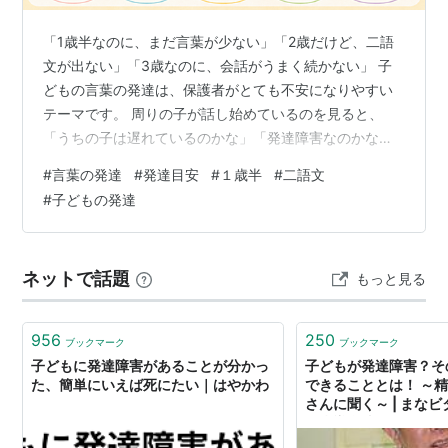
「1歳半なのに、まだ言葉が少ない」「2歳だけど、二語
文が出ない」「3歳なのに、会話がうまく続かない」 子
どもの言葉の発達は、保護者がとても不安になりやすい
テーマです。 周りの子が話し始めているのを見ると、
「うちの子は遅れているのかな」「発達障害なのかな」
「どこまで様子を見ていいのかな」 と心配になることも
#
言葉の発達
#
発達目安
#
１歳半
#
二語文
あると思います。 ただ、言葉の発達は、話せる単語の数
#
子どもの発達
だけで判断するものではありません。 大切なのは、 言葉
をどのくらい理解しているか 指差しや身振りで伝えよう
としているか 大人のまねをするか 遊びが広がっているか
ネットで話題
もっと見る
人とのやり取りを楽しんでいるか 家庭や園で困りごとが
続いているか を合わせて見…
956
250
ブックマーク
ブックマーク
子どもに発達障害があることが分かっ
子どもが発達障害？そ
た、簡単にいえば死にたい｜はやかわ
できることとは！ ～
さんに聞く～ | まなビ
別指導学院