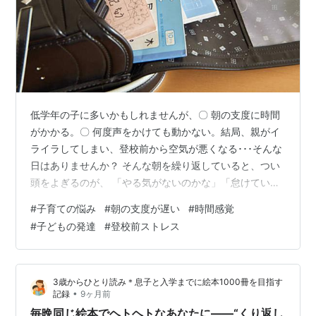
低学年の子に多いかもしれませんが、〇 朝の支度に時間
がかかる。〇 何度声をかけても動かない。結局、親がイ
ライラしてしまい、登校前から空気が悪くなる･･･そんな
日はありませんか？ そんな朝を繰り返していると、つい
頭をよぎるのが、 「やる気がないのかな」「怠けている
のかな」 という言葉です。 でも実は、朝の支度が遅い子
#
子育ての悩み
#
朝の支度が遅い
#
時間感覚
の多くは怠けているわけではありません。 問題の正体
#
子どもの発達
#
登校前ストレス
は、時間感覚と見通しの弱さにあります。 朝は「時間を
使う力」が一番試される場面 朝の支度は、子どもにとっ
て非常に高度な作業です。 ・今が何時かを把握する・こ
3歳からひとり読み＊息子と入学までに絵本1000冊を目指す
れから何をするかを思い出す・順番を考える・残り時間
•
記録
9ヶ月前
を見積もる・急ぐ必要があると…
毎晩同じ絵本でヘトヘトなあなたに——“くり返し