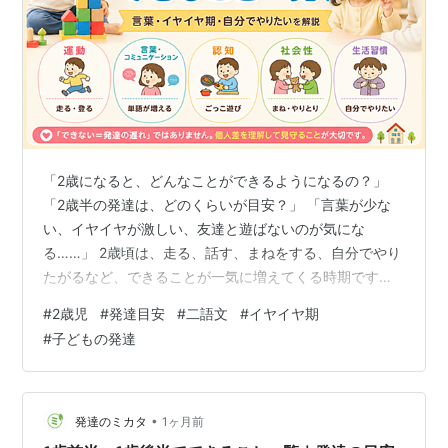
「2歳になると、どんなことができるようになるの？」
「2歳半の発達は、どのくらいが目安？」 「言葉が少な
い、イヤイヤが激しい、友達と遊ばないのが気にな
る……」 2歳頃は、走る、話す、まねをする、自分でやり
たがるなど、できることが一気に増えてくる時期です。
その一方で、 言葉がまだ少ない イヤイヤや癇癪が強い
#
2歳児
#
発達目安
#
二語文
#
イヤイヤ期
友達のおもちゃを取ってしまう 友達とあまり遊ばない 偏
#
子どもの発達
食が気になる といった悩みも増えてきます。 私は児童発
達支援管理責任者として、これまで2歳頃の子どもにも継
続的に関わってきました。 その中で特に感じるのは、 2
歳は「友達と上手に遊べるか」「二語文が出ているか」
•
発達のミカタ
1ヶ月前
といった結果だけで見る時期…