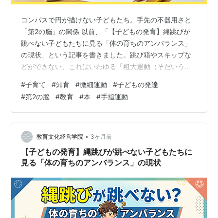
コンパスで円が描けない子どもたち。手先の不器用さと
「第2の脳」の関係 以前、「【子どもの発育】縄跳びが
跳べない子どもたちに見る「体の育ちのアンバランス」
の現状」という記事を書きました。跳び箱やスキップな
どができない、これはいわゆる「粗大運動（そだいうん
どう）」の問題ですね。 今回は、それに続いて手先の運
#
子育て
#
知育
#
微細運動
#
子どもの発達
動、いわゆる「微細運動（びさいうんどう）」について
#
第2の脳
#
教育
#
本
#
手指運動
書いてみたいと思います。 クラスに2〜3人？ 鉛筆を正し
く持てない高校生たち 最近、子どもたちの「指先の不器
用さ」についてよく耳にします。 鉛筆や箸を正しく持て
ないのは、もはや当たり前の風景になってしまっている
•
教育文化経営学院
3ヶ月前
ように感じます。 高校で教鞭をとって…
【子どもの発育】縄跳びが跳べない子どもたちに
見る「体の育ちのアンバランス」の現状