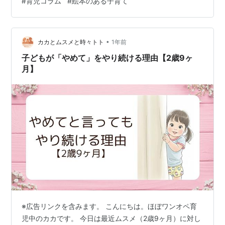
#
育児コラム
#
絵本のある子育て
者登録おねがいします♬ ＊＊＊ 「またこの絵本!?」毎晩
のように同じ1冊を持ってこられると、思わずそう言いた
くなることがあります。せっかく新しい絵本を準備して
も、見向きもしないことも。「もっといろいろ読んでほ
•
カカとムスメと時々トト
1年前
しいのに…」そう感じたことのある方、き…
子どもが「やめて」をやり続ける理由【2歳9ヶ
月】
※広告リンクを含みます。 こんにちは。ほぼワンオペ育
児中のカカです。 今日は最近ムスメ（2歳9ヶ月）に対し