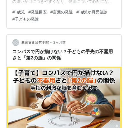
の違いが目につきやすくなり、発達について心配になる
時期でもあります。 私は児童発達支援管理責任者として
#
1歳児
#
発達目安
#
言葉の発達
#
1歳6か月児健診
子どもの支援に関わっていますが、1歳頃の子どもを見る
#
子どもの発達
ときに特に大切だと感じるのは、 「できないことを止め
る」ことより、その子が安全に動き、触り、確かめられ
る環境を先に作ること です。 1歳頃はまだ発達の個人差
が大きく、歩行、言葉の理解、発語、人との関わりなど
•
教育文化経営学院
3ヶ月前
が、すべて同じ速さで育つわけ…
コンパスで円が描けない？子どもの手先の不器用
さと「第2の脳」の関係