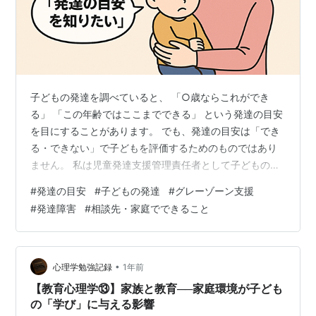
子どもの発達を調べていると、 「○歳ならこれができ
る」 「この年齢ではここまでできる」 という発達の目安
を目にすることがあります。 でも、発達の目安は「でき
る・できない」で子どもを評価するためのものではあり
ません。 私は児童発達支援管理責任者として子どもの支
援を考える中で、 「今、この子はどのくらいの発達段階
#
発達の目安
#
子どもの発達
#
グレーゾーン支援
にいるのだろう」 「ここまでできているなら、次はどの
#
発達障害
#
相談先・家庭でできること
くらいの課題が合いそうだろう」 と整理するために、発
達の目安を確認することがあります。 もともとこの発達
目安表も、私自身が支援を考えるときに確認できるよ
う、さまざまな資料を調べながら整理したことが始まり
•
心理学勉強記録
1年前
でした。 ただ、現場で子どもたちを見…
【教育心理学⑬】家族と教育──家庭環境が子ども
の「学び」に与える影響