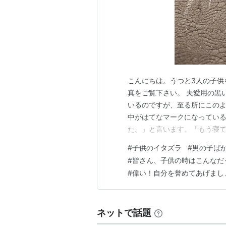
こんにちは。うつと3人の子供
真をご覧下さい。 夫愛用の黒
いるのですが、至る所にこのよ
中がはてなマークになってい
た。」と言います。「もう寝て
中、私が目を離した隙に遊ん
#
子供のイタズラ
#
男の子ば
回は犯人の特定が容易でした。
#
皆さん、子供の時はこんなだ
い線が描かれていました。指に
#
偉い！自分を誉めてあげまし
ネットで話題