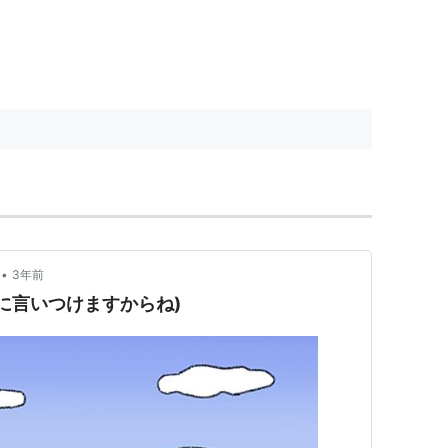
•
3年前
m (ママに言いつけますからね)