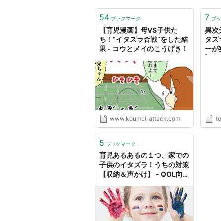
54
7
ブックマーク
ブッ
【育児漫画】母VS子供た
異次
ち！”イタズラ合戦”をした結
タズ
果 - コウとメイのこうげき！
ーが
|
www.koumei-attack.com
te
5
ブックマーク
育児あるあるの１つ、家での
子供のイタズラ！うちの対策
【収納＆声かけ】 - QOL向
上ケア