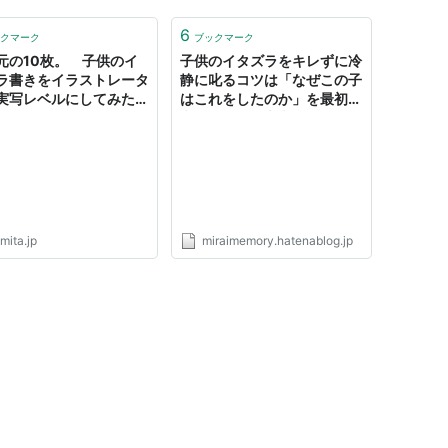
6
クマーク
ブックマーク
元の10枚。 子供のイ
子供のイタズラをキレずに冷
ラ書きをイラストレータ
静に叱るコツは「なぜこの子
実写レベルにしてみた。
はこれをしたのか」を最初に
考えること - 未来メモリー
mita.jp
miraimemory.hatenablog.jp