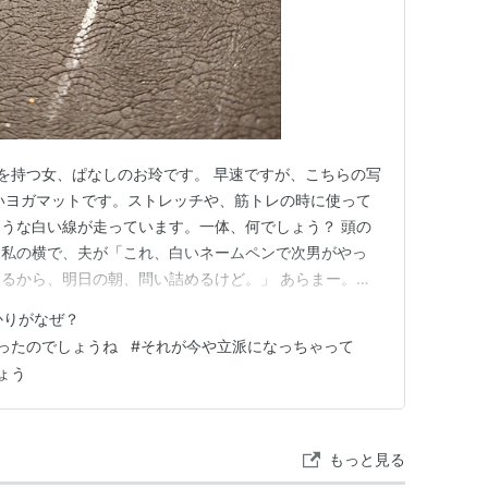
を持つ女、ぱなしのお玲です。 早速ですが、こちらの写
いヨガマットです。ストレッチや、筋トレの時に使って
うな白い線が走っています。一体、何でしょう？ 頭の
る私の横で、夫が「これ、白いネームペンで次男がやっ
るから、明日の朝、問い詰めるけど。」 あらまー。日
じゃってたのね。今キャンプで娘と長男が不在なので、今
かりがなぜ？
 ちょっと汚い話ですが、この間は、トイレの壁に茶色
ったのでしょうね
#
それが今や立派になっちゃって
ついたうんちを、壁になすり…
ょう
もっと見る