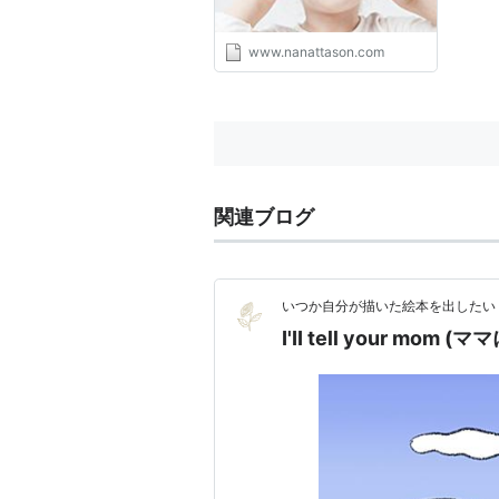
www.nanattason.com
関連ブログ
いつか自分が描いた絵本を出したい
I'II tell your mo