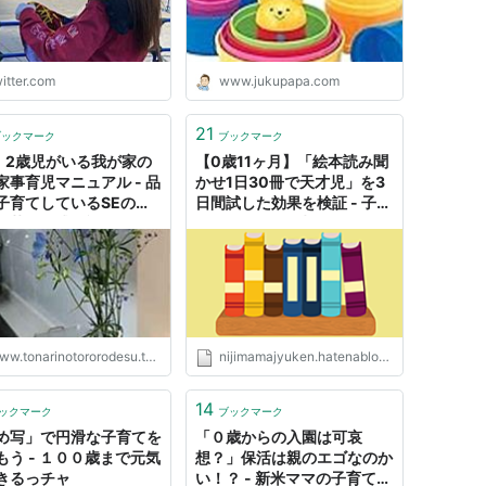
てるし 今の子育て世代
働きが当たり前 0歳から
園入れなきゃ貯金もほぼ
ない。出生数がこ…
itter.com
www.jukupapa.com
s://t.co/JwmytD0mDp
21
ブックマーク
ブックマーク
・2歳児がいる我が家の
【0歳11ヶ月】「絵本読み聞
家事育児マニュアル - 品
かせ1日30冊で天才児」を3
子育てしているSEのゆ
日間試した効果を検証 - 子育
る芋づる式日記
てのケーキひと切れ分。
w.tonarinotororodesu.tokyo
nijimamajyuken.hatenablog.com
14
ックマーク
ブックマーク
め写」で円滑な子育てを
「０歳からの入園は可哀
もう - １００歳まで元気
想？」保活は親のエゴなのか
きるっチャ
い！？ - 新米ママの子育て・