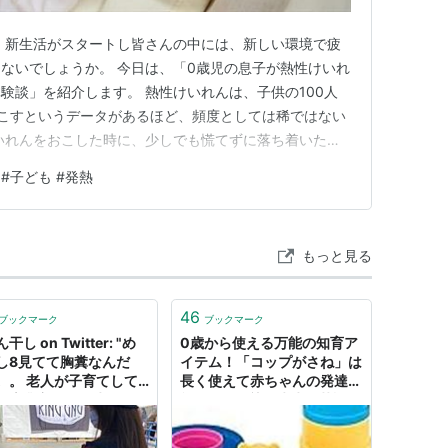
 新生活がスタートし皆さんの中には、新しい環境で疲
ないでしょうか。 今日は、「0歳児の息子が熱性けいれ
験談」を紹介します。 熱性けいれんは、子供の100人
こすというデータがあるほど、頻度としては稀ではない
いれんをおこした時に、少しでも慌てずに落ち着いた対
参考になれば嬉しいです。 熱性けいれんとは？ 熱性け
#子ども #発熱
ればいいのか？ 熱性けいれんが起きてしまったら、実
？ ほっぺ君の熱性け…
もっと見る
46
ブックマーク
ブックマーク
干し on Twitter: "め
0歳から使える万能の知育ア
し8見てて胸糞なんだ
イテム！「コップがさね」は
。。 老人が子育てして
長く使えて赤ちゃんの発達に
は専業主婦でも生活でき
効果的！ - 塾の先生が英語で
費税もないし、税率だっ
子育て
ほど高くないし、年金も