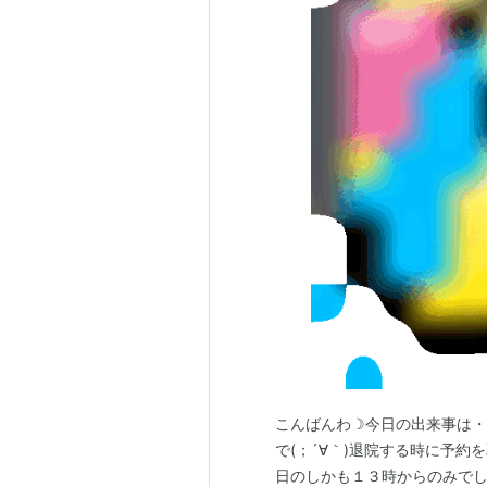
こんばんわ☽今日の出来事は・
で(；´∀｀)退院する時に予
日のしかも１３時からのみで