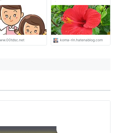
育児ブログ
ww.00tdsc.net
koma-rin.hatenablog.com