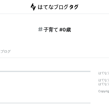
子育て #0歳
連ブログ
はてな
はてな
はてな
Copyrig