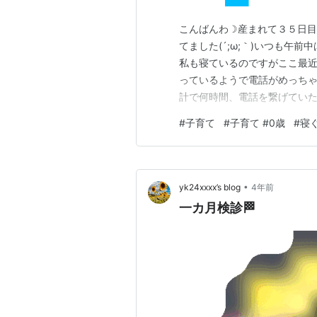
こんばんわ☽産まれて３５日
てました(´;ω;｀)いつも午
私も寝ているのですがここ最
っているようで電話がめっちゃ
計で何時間、電話を繋げてい
って抱っこ星人になっていました
#
子育て
#
子育て #0歳
#
寝
ッドに置いたら泣きを繰り返す
ぁっと横になれる。。。。と思
•
yk24xxxx’s blog
4年前
一カ月検診🏁