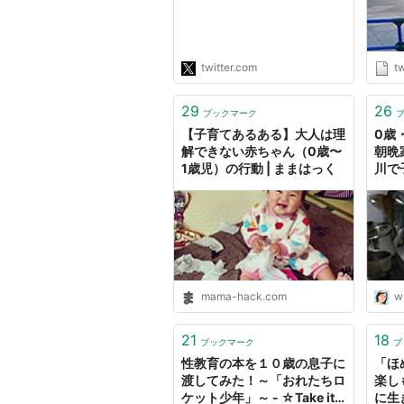
でやってきた。 親代わりの
らえ
自分から見ても優しい子に育
は共
ってくれ、よく笑う子だっ
保育
た。可愛くてしょうがなかっ
でき
twitter.com
tw
た。"
http
"
29
26
ブックマーク
【子育てあるある】大人は理
0歳
解できない赤ちゃん（0歳〜
朝晩
1歳児）の行動 | ままはっく
川で
るゆ
mama-hack.com
ww
21
18
ブックマーク
ブ
性教育の本を１０歳の息子に
「ほ
渡してみた！～「おれたちロ
楽し
ケット少年」～ - ☆Take it
に生