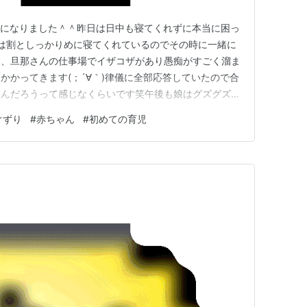
目になりました＾＾昨日は日中も寝てくれずに本当に困っ
前中は割としっかりめに寝てくれているのでその時に一緒に
近、旦那さんの仕事場でイザコザがあり愚痴がすごく溜ま
かかってきます(；´∀｀)律儀に全部応答していたので合
たんだろうって感じなくらいです笑午後も娘はグズグズ言
(;´･ω･)ミルクを飲ませ、抱っこをして寝かしつけベ
ぐずり
#
赤ちゃん
#
初めての育児
こと二時間・・・。やぁっと寝てくれた・・・(´Д｀)や
って横…