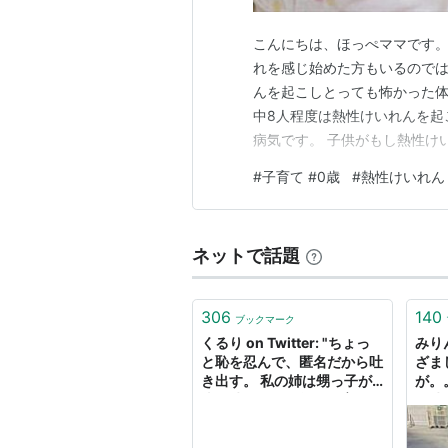
こんにちは、ほっぺママです。
れを感じ始めた方もいるのでは
んを起こしとっても怖かった体
中8人程度は熱性けいれんを起
病気です。 子供がもし熱性け
応ができるように、この記事が
#
子育て #0歳
#
熱性けいれん 
いれんが起きた時にどう対応す
際にどんな点に注目すればいい
ネットで話題
306
140
ブックマーク
くるり on Twitter: "ちょっ
みりん
と恥を忍んで、匿名だから吐
ざま
き出す。 私の姉は甥っ子が0
が。
歳の時に旦那と離婚、育児放
た時
棄をした。現在5歳になる甥
て消
っ子の子育ては、父と母と私
て今