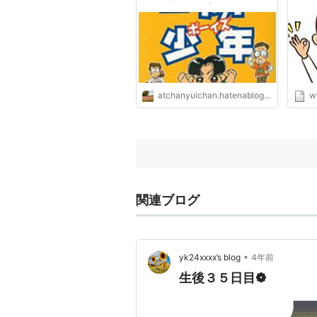
Easy☆ ～子育てを楽し
み、成長できる日々を目指し
て～
atchanyuichan.hatenablog.com
w
関連ブログ
•
yk24xxxx’s blog
4年前
生後３５日目❁