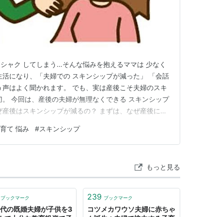
シャク してしまう…そんな悩みを抱えるママは 少なく
生活になり、「夫婦での スキンシップが減った」 「会話
う声はよく聞かれます。 でも、実は産後こそ夫婦のスキ
切。 今回は、産後の夫婦が無理なくできる スキンシップ
なぜ産後はスキンシップが減るの？ まずは、なぜ産後にス
を整理してみましょう。 赤ちゃんのお世話で忙しい（授
育て 悩み
#
スキンシップ
 ママの体調の回復がまだ不十分（産後の体の痛みやホ
での時…
もっと見る
239
ブックマーク
ブックマーク
0代の既婚夫婦が子供を3
コツメカワウソ夫婦に赤ちゃ