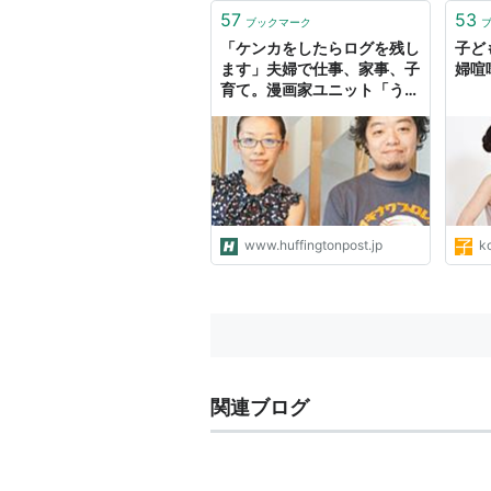
57
53
ブックマーク
「ケンカをしたらログを残し
子ど
ます」夫婦で仕事、家事、子
婦喧
育て。漫画家ユニット「う
め」の働きかた
www.huffingtonpost.jp
ko
関連ブログ