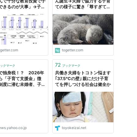
んで十分な教育投資で子
ん誕生→夫婦で協力する子育
できるのが大事」→子育
ての様子に驚き「尊すぎて言
、教育に潜む逆説的な問
葉が出ない」
ついて考えさせられた話
ogetter.com
togetter.com
72
ックマーク
ブックマーク
で独身税！？ 2026年
共働き夫婦をトコトン悩ます
ら「子育て支援金」徴
｢37.5℃の壁｣ 親にだけ子育
制度に潜む未婚者、子な
てを押しつける社会は健全か
婦への“無自覚な差
（オトナンサー） -
oo!ニュース
ews.yahoo.co.jp
toyokeizai.net