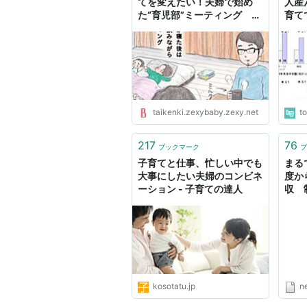
てを変えたい！夫婦で始め
人産
た“育児部”ミーティング
育て
by マルサイ - みんなの体験
てと
記【妊娠・出産・育児】
題に
taikenki.zexybaby.zexy.net
t
217
76
ブックマーク
ブ
子育てと仕事、忙しい中でも
まる
大事にしたい夫婦のコンビネ
度か
ーション - 子育ての達人
収 
し夫
別”
Yah
kosotatu.jp
n