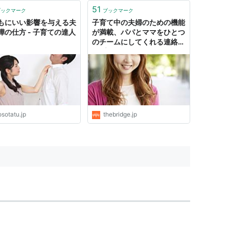
51
ブックマーク
ブックマーク
もにいい影響を与える夫
子育て中の夫婦のための機能
嘩の仕方 - 子育ての達人
が満載、パパとママをひとつ
のチームにしてくれる連絡帳
アプリ「Lifull FaM」
sotatu.jp
thebridge.jp