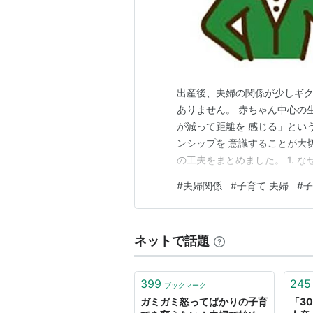
出産後、夫婦の関係が少しギク
ありません。 赤ちゃん中心の
が減って距離を 感じる」とい
ンシップを 意識することが大
の工夫をまとめました。 1. 
キンシップが 減りやすいのか
#
夫婦関係
#
子育て 夫婦
#
子
乳・オムツ替え・夜泣き対応）
ルモンバランスの変化） 夫婦
ネットで話題
399
245
ブックマーク
ガミガミ怒ってばかりの子育
「3