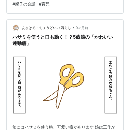
#
親子の会話
#
育児
すとは・・・！最高のインタビュアーじゃん！！ 夫はも
ともと口数が少なく、人と気軽に雑談するタイプではあ
りません。そんな夫が、娘の素直すぎる質問に、楽しそ
うに答えている。 遠慮ゼロ、好奇心100％の娘の問いか
•
あさはる - ちょうどいい 暮らし
9ヶ月前
け。それをユーモアで返す夫。えー！素敵じ…
ハサミを使うと口も動く！？5歳娘の「かわいい
連動癖」
娘にはハサミを使う時、可愛い癖があります 娘は工作が