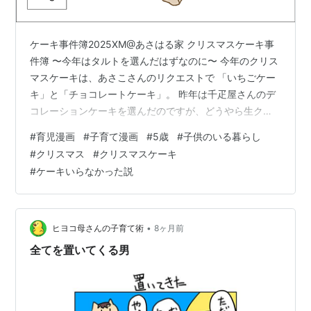
ケーキ事件簿2025XM@あさはる家 クリスマスケーキ事
件簿 〜今年はタルトを選んだはずなのに〜 今年のクリス
マスケーキは、あさこさんのリクエストで 「いちごケー
キ」と「チョコレートケーキ」。 昨年は千疋屋さんのデ
コレーションケーキを選んだのですが、どうやら生クリ
ームはあまりお好みではなかった様子。 そこで今年は方
#
育児漫画
#
子育て漫画
#
5歳
#
子供のいる暮らし
向転換。「これなら食べやすいかな？」と、タルト系の
#
クリスマス
#
クリスマスケーキ
ケーキを用意しました。 ケーキを見た瞬間、 「やった
#
ケーキいらなかった説
ー！おいしそう〜！」 と大喜びのあさこさん。そのまま
勢いよく、もぐもぐ、もぐもぐ。 ……そして数分後。 残
っていたのは、きれいに取り残されたケーキの土台。 食
べられていたのは✔ いち…
•
ヒヨコ母さんの子育て術
8ヶ月前
全てを置いてくる男