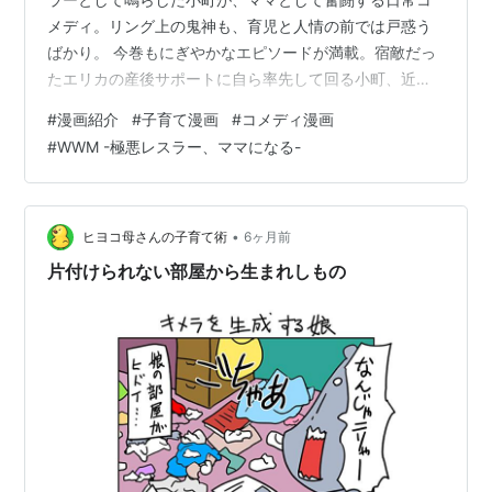
メディ。リング上の鬼神も、育児と人情の前では戸惑う
ばかり。 今巻もにぎやかなエピソードが満載。宿敵だっ
たエリカの産後サポートに自ら率先して回る小町、近所
の老夫婦の自虐トークに本気で困惑、着ぐるみショーで
#
漫画紹介
#
子育て漫画
#
コメディ漫画
は中の人の怪我をきっかけにそのまま主役を引き継ぐこ
#
WWM -極悪レスラー、ママになる-
とに。ハリウッドばりの特殊メイクを駆使しサイン会に
乗り込む義母の姿も微笑ましい。そして小遥ちゃんのベ
ビーサークル脱走劇はもはや誰にも止められない。 真面
目だけど少しズレている小町と、彼女を取り巻く個性豊
•
ヒヨコ母さんの子育て術
6ヶ月前
かな面々のやり取りが絶妙です。笑えるの…
片付けられない部屋から生まれしもの