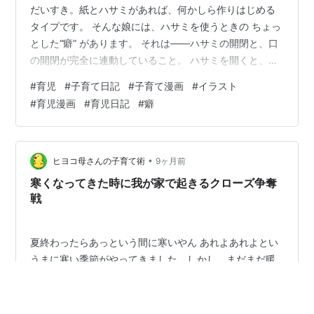
だいすき。紙とハサミがあれば、何かしら作りはじめる
タイプです。 そんな娘には、ハサミを使うときの ちょっ
とした“癖” があります。 それは――ハサミの開閉と、口
の開閉が完全に連動していること。 ハサミを開くと、口
も「ぱっ」。ハサミを閉じると、口も「くっ」。 ４コマ
#
育児
#
子育て日記
#
子育て漫画
#
イラスト
漫画の通り、切れば切るほど、口も一緒に忙しく動きま
#
育児漫画
#
育児日記
#
癖
す。 本人はもちろん無自覚。でも、集中すればするほど
“連動” が顕著になっていくのです。（堅いものを切る時
は開きが大きくなります 笑） 一生懸命すぎて、見ている
こっちはほっこり。 今日も娘は、口を“ぱくぱく”させな
•
ヒヨコ母さんの子育て術
9ヶ月前
がら工作に没頭中。…
寒くなってきた時に我が家で起きるクローズ争奪
戦