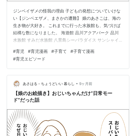
ジンベイザメの怪我の理由 子どもの発想についていけな
い【ジンベエザメ、まさかの遭難】 娘のあさこは、海の
生き物が大好き。 これまでに行った水族館も、気づけば
結構な数になりました。 海遊館 品川アクアパーク 品川
水族館 すみだ水族館 八景島シーパラダイス サンシャイ
ンシティ水族館 都内在住なので、やっぱり都内多めで
#
育児
#
育児漫画
#
子育て
#
子育て漫画
す。 ちょっと前に行った、大阪旅行の際に立ち寄った海
#
育児エピソード
遊館。そのときに買ったジンベエザメのぬいぐるみが、
あさこのお気に入りに。 ……だったのですが。 ある日ふ
と見ると、そのジンベエザメに大きめの絆創膏が貼って
あるではありませんか。 「え？ どうしたの？」と聞いて
•
あさはる - ちょうどいい 暮らし
9ヶ月前
みると、返ってきた答えがこ…
【娘のお絵描き】おじいちゃんだけ“日常モー
ド”だった話