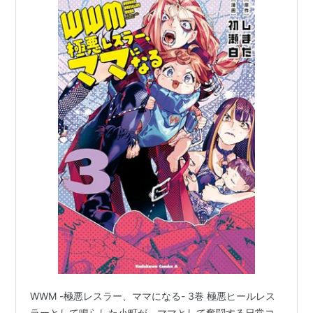
WWM -極悪レスラー、ママになる- 3巻 極悪ヒールレス
ラーとして鳴らした小町が、ママとして奮闘する日常コ