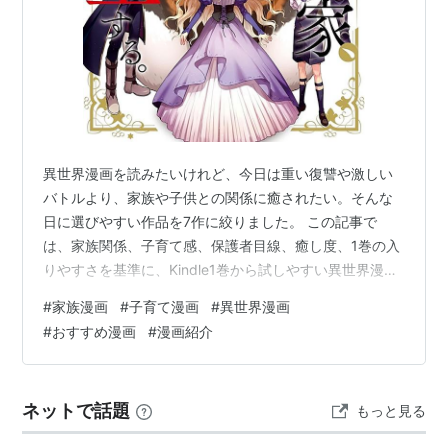
異世界漫画を読みたいけれど、今日は重い復讐や激しい
バトルより、家族や子供との関係に癒されたい。そんな
日に選びやすい作品を7作に絞りました。 この記事で
は、家族関係、子育て感、保護者目線、癒し度、1巻の入
りやすさを基準に、Kindle1巻から試しやすい異世界漫画
を紹介します。 先に結論TOP3 異世界ゆるり紀行 ～子育
#
家族漫画
#
子育て漫画
#
異世界漫画
てしながら冒険者します～：子育て冒険として一番入り
#
おすすめ漫画
#
漫画紹介
やすい。Kindle1巻をAmazonで見る 冒険者ライセンスを
剥奪されたおっさんだけど、愛娘ができたのでのんびり
人生を謳歌する：父娘の癒しと再出発が読みたい日に強
ネットで話題
もっと見る
い。Kindle1巻をAmazonで見る 田中家、転生する。：家
族ま…