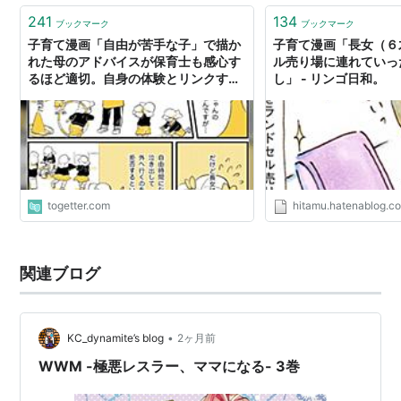
241
134
ブックマーク
ブックマーク
子育て漫画「自由が苦手な子」で描か
子育て漫画「長女（６
れた母のアドバイスが保育士も感心す
ル売り場に連れていっ
るほど適切。自身の体験とリンクする
し」 - リンゴ日和。
人達も
togetter.com
hitamu.hatenablog.c
関連ブログ
•
KC_dynamite’s blog
2ヶ月前
WWM -極悪レスラー、ママになる- 3巻