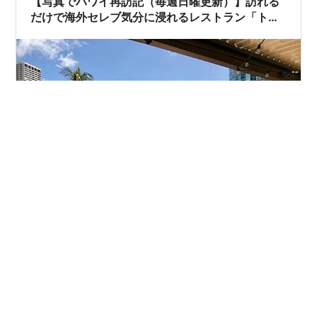
【写真でハワイ再訪記（毎週日曜更新）】訪れる
だけで海外セレブ気分に浸れるレストラン「トミ
ーバハマ」
食限定の取材歴25年、フードライターの浅野陽子です。
2019年に子連れでワイキキを2回旅した記録を、毎週振
り返るシリーズ。 グルメ中心に「旅した気分になる」記