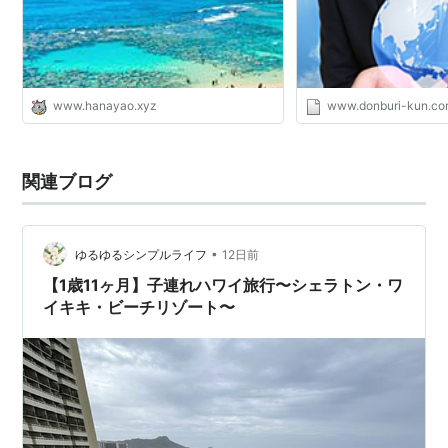
マイラー
www.hanayao.xyz
www.donburi-kun.c
関連ブログ
•
ゆるゆるシンプルライフ
12日前
【1歳11ヶ月】子連れハワイ旅行〜シェラトン・ワ
イキキ・ビーチリゾート〜