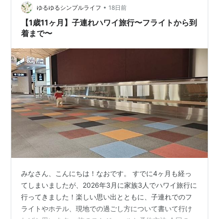
シャンビューの景観が最大のメリット。 プールを通り抜
•
ゆるゆるシンプルライフ
18日前
けるとすぐにビーチに出ることが…
【1歳11ヶ月】子連れハワイ旅行〜フライトから到
着まで〜
みなさん、こんにちは！なおです。 すでに4ヶ月も経っ
てしまいましたが、2026年3月に家族3人でハワイ旅行に
行ってきました！楽しい思い出とともに、子連れでのフ
ライトやホテル、現地での過ごし方について書いて行け