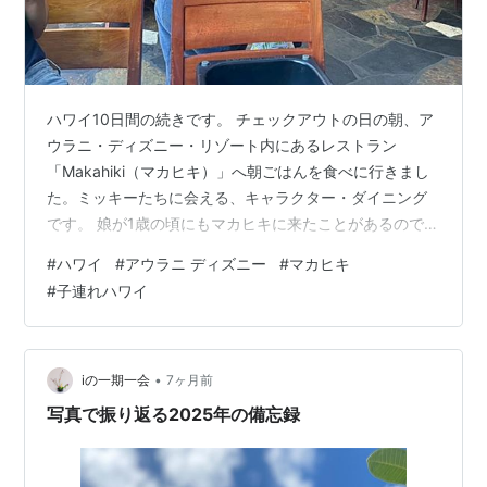
ハワイ10日間の続きです。 チェックアウトの日の朝、ア
ウラニ・ディズニー・リゾート内にあるレストラン
「Makahiki（マカヒキ）」へ朝ごはんを食べに行きまし
た。ミッキーたちに会える、キャラクター・ダイニング
です。 娘が1歳の頃にもマカヒキに来たことがあるのです
が、その時はキャラクターが近づいてくるたびに怖くて
#
ハワイ
#
アウラニ ディズニー
#
マカヒキ
大号泣。今回は最初からニコニコで、とても嬉しそうに
#
子連れハワイ
している姿が印象的でした。成長したなあと、しみじ
み。 ちなみに、ディズニー関連の予約はいつも妹が担当
してくれています。 前回は予約がいっぱいで当日の朝並
びましたが、今回のマカヒキの予約も、1分で埋まってし
•
iの一期一会
7ヶ月前
まうほどの人気だったそうで、3日間…
写真で振り返る2025年の備忘録