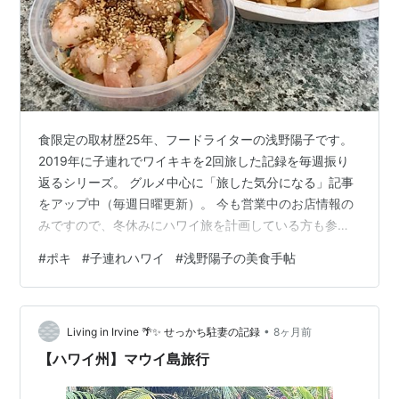
食限定の取材歴25年、フードライターの浅野陽子です。
2019年に子連れでワイキキを2回旅した記録を毎週振り
返るシリーズ。 グルメ中心に「旅した気分になる」記事
をアップ中（毎週日曜更新）。 今も営業中のお店情報の
みですので、冬休みにハワイ旅を計画している方も参考
に〜！ ハワイの有名なローカルフード「ポキ」とシーフ
#
ポキ
#
子連れハワイ
#
浅野陽子の美食手帖
ードのおいしい店に2軒連れて行ってもらったのでご紹介
します！ 前回の記事： 【写真でハワイ再訪記（毎週日曜
更新）】大自然に囲まれたカフェで朝活「ワイオリ・キ
•
ッチン＆ベイク・ショップ」 ハワイシリーズ最初から読
Living in Irvine 🌴✨ せっかち駐妻の記録
8ヶ月前
む： 写真でハワイ再訪記（毎週日曜更新）】 初心者なら
【ハワイ州】マウイ島旅行
まずはここ！ワイキキの王…