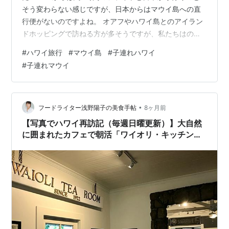
そう変わらない感じですが、日本からはマウイ島への直
行便がないのですよね。 オアフやハワイ島とのアイラン
ドホッピングで訪ねる方が多そうですが、私たちはのん
びりしたかったのでマウイ島のみで過ごしました。 ホテ
#
ハワイ旅行
#
マウイ島
#
子連れハワイ
ル : ザ・ウェスティン・マウイ リゾート&スパ カアナパ
#
子連れマウイ
リ ホテルはあまり評判が見つからなかったのですが、プ
ールが充実していそうなこちらに。 スライダー付きの子
ども向けプールがあるほか、フラミンゴやオウムがい
て、子どもは大変気に入っておりました。 日毎のアクテ
•
フードライター浅野陽子の美食手帖
8ヶ月前
ィビティなども用意されており…
【写真でハワイ再訪記（毎週日曜更新）】大自然
に囲まれたカフェで朝活「ワイオリ・キッチン＆
ベイク・ショップ」