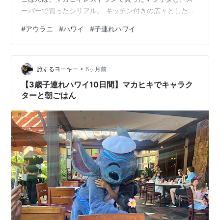
ーパーで買ったシリアル。 キッチン付きの広々としたお
部屋で、洗濯機もついていて便利でした。 バスタオルで
#
アウラニ
#
ハワイ
#
子連れハワイ
作られた可愛いミッキー。ハイビスカスのヘアクリップ
がいただけるのも嬉しい。 アウラニ滞在中、軽食はいつ
もプールサイドにある ULU CAFE（ウル・カフェ） を利
•
用しています。 アサイーボウルやポケボウルは量が多い
旅するヨーキー
6ヶ月前
ので、一つ頼んで分けています。 ULU CAFEでは、タン
【3歳子連れハワイ10日間】マカヒキでキャラク
ブラーを購入するとジ…
ターと朝ごはん