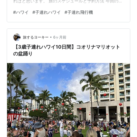
ればと思います。 旅のスケジュールと予約方法 今回の旅
のおおまかなスケジュールです。 私たち家族にとって初
#
ハワイ
#
子連れハワイ
#
子連れ飛行機
めての海外旅行。わたし自身もハワイに行くのは初めて
で、せっかくならということで、仕事の休みをとれる最
大期間で行ってまいりました。 主なスケジュール ・セン
•
トレア発６泊８日 ・シェラトンワイキキビーチリゾート
旅するヨーキー
6ヶ月前
４泊 ・アウラニ２泊 イベントや食事の予約はしないまま
【3歳子連れハワイ10日間】コオリナマリオット
現地へ 子連れでの海外は初…
の盆踊り