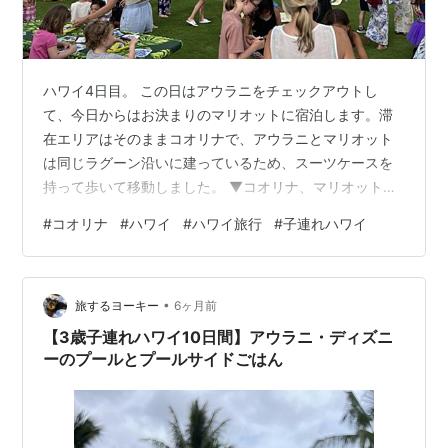
ハワイ4日目。 この日はアウラニをチェックアウトし
て、今日からはお決まりのマリオットに宿泊します。滞
在エリアはそのままコオリナで、アウラニとマリオット
は同じラグーン沿いに建っているため、スーツケースを
持って歩いて移動しました。 ▼コオリナ、マリオットに
ついてはこちらでも ホテル前のラグーンがとにかく美し
#
コオリナ
#
ハワイ
#
ハワイ旅行
#
子連れハワイ
くて、ワイキキビーチと違って人が少なく、波もとても
穏やかで子どもと遊ぶにはぴったり。 落ち着いた雰囲気
の中で、のんびり海遊びができるのも、コオリナの好き
•
なところです。 砂遊び用のおもちゃはホテルでも自由に
旅するヨーキー
6ヶ月前
借りることができますが、使い慣れたものを家から持参
【3歳子連れハワイ10日間】アウラニ・ディズニ
しました。 ちょうどお盆の時期だったことも…
ーのプールとプールサイドごはん