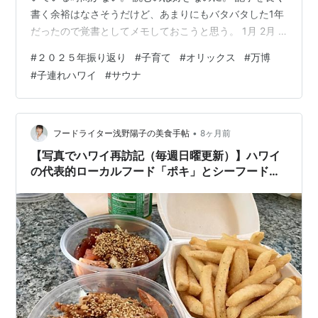
書く余裕はなさそうだけど、あまりにもバタバタした1年
だったので覚書としてメモしておこうと思う。 1月 2月 3
月 4月 5月 6月 7月 8月 9月 10月 11月 1月 子のお誕生日
#
２０２５年振り返り
#
子育て
#
オリックス
#
万博
会(1歳) ニューウイング放送局(阪神淡路大震災の年のオ
#
子連れハワイ
#
サウナ
リックスの話/オフシーズンの契約時名言) 子は12月生ま
れなのだが、1歳のお誕生日は祖父母に意見を聞いてみよ
うと思って4択にしたら、いちばんお金がかかる感じの盛
大にやることになったのでみんなの予定が合わ…
•
フードライター浅野陽子の美食手帖
8ヶ月前
【写真でハワイ再訪記（毎週日曜更新）】ハワイ
の代表的ローカルフード「ポキ」とシーフード料
理がおいしい人気店2選