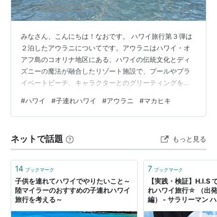
みなさん、こんにちは！なおです。 ハワイ旅行第３弾は
２泊したアウラニについてです。アウラニはハワイ・オ
アフ島のコオリナ地区にある、ハワイの伝統文化とディ
ズニーの魔法が融合したリゾート施設で、プールやプラ
イベートビーチ、キャラクターとのグリーティングを楽
しむことができます。お部屋やプール、グリーティング
#
ハワイ
#
子連れハワイ
#
アウラニ
#
マカヒキ
ができるレストラン「マカヒキ」について書いていきた
いと思います。 Aulani | Disney Hawaii Resort ▼行きの
フライトについてはこちらから 【1歳11ヶ月】子連れハワ
ネットで話題
もっと見る
イ旅行〜フライトから到着まで〜 - ゆるゆるシンプルラ
イフ ▼シェラトン・ワイキキ・ビーチ・リゾートについ
て…
14
7
ブックマーク
ブックマーク
子供を連れてハワイでやりたいこと～
【実践・検証】H.I.S
陸マイラーのおすすめの子連れハワイ
れハワイ旅行☆ （出
旅行を考える～
編） - サラリーマン 
donburi-kun’s di