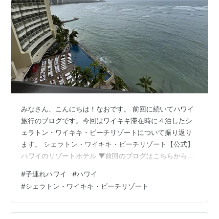
みなさん、こんにちは！なおです。 前回に続いてハワイ
旅行のブログです。今回はワイキキ滞在時に４泊したシ
ェラトン・ワイキキ・ビーチリゾートについて振り返り
ます。 シェラトン・ワイキキ・ビーチリゾート【公式】
ハワイのリゾートホテル ▼前回のブログはこちらから
【1歳11ヶ月】子連れハワイ旅行〜フライトから到着ま
#
子連れハワイ
#
ハワイ
で〜 - ゆるゆるシンプルライフ シェラトン・ワイキキ・
#
シェラトン・ワイキキ・ビーチリゾート
ビーチリゾートについて シェラトン・ワイキキ・ビーチ
リゾートはワイキキ中心部に位置する抜群の立地と、全
室の約3分の2から海やダイヤモンドヘッドが望めるオー