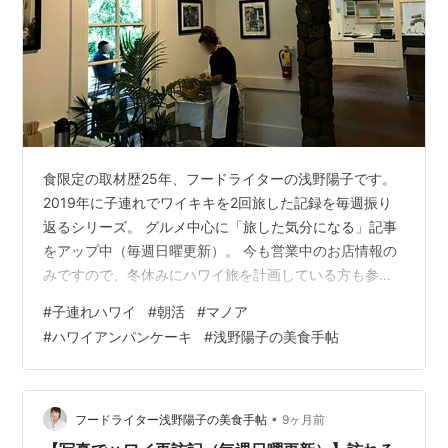
食限定の取材歴25年、フードライターの浅野陽子です。
2019年に子連れでワイキキを2回旅した記録を毎週振り
返るシリーズ。 グルメ中心に「旅した気分になる」記事
をアップ中（毎週日曜更新）。 今も営業中のお店情報の
みですので、冬休みにハワイ旅を計画している方も参考
に〜！ 今回はワイキキから少し離れたマノアというハワ
#
子連れハワイ
#
朝活
#
マノア
イの高級住宅地の老舗カフェで朝活した話。 前回の記
#
ハワイアンパンケーキ
#
浅野陽子の美食手帖
事： 昭和世代にはこれぞプレミアなハワイ体験「ザ・カ
ハラ・ホテル」でアフタヌーンティー ハワイシリーズ最
初から読む： 写真でハワイ再訪記（毎週日曜更新）】 初
心者ならまずはここ！ワイキキの王道「ベアフットビー
•
フードライター浅野陽子の美食手帖
9ヶ月前
チカフェ」 ワイキキだけじゃ…