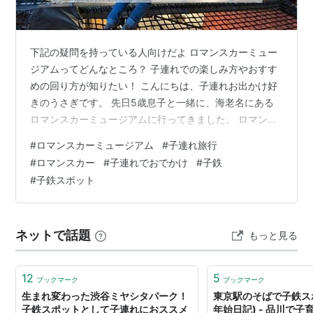
下記の疑問を持っている人向けだよ ロマンスカーミュー
ジアムってどんなところ？ 子連れでの楽しみ方やおすす
めの回り方が知りたい！ こんにちは、子連れお出かけ好
きのうさぎです。 先日5歳息子と一緒に、海老名にある
ロマンスカーミュージアムに行ってきました。 ロマンス
カーミュージアムは、小田急電鉄の鉄道博物館です。 ロ
#
ロマンスカーミュージアム
#
子連れ旅行
マンスカーの展示はもちろん、体験型展示や小田急沿線
#
ロマンスカー
#
子連れでおでかけ
#
子鉄
観光スポットのジオラマを楽しめますよ♡ 本記事ではロ
#
子鉄スポット
マンスカーミュージアムを100倍楽しむ方法や回り方のコ
ツについてお話していきますね。 ロマンスカーミュージ
アムってどんなところ？ ロマンスカーミュージアムとは
ネットで話題
もっと見る
基本情報・アクセス ロマン…
12
5
ブックマーク
ブックマーク
生まれ変わった渋谷ミヤシタパーク！
東京駅のそばで子鉄ス
子鉄スポットとして子連れにおススメ
年始日記) - 品川で子