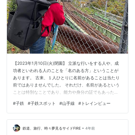
【2023年1月10日(火)閉園】 立派な行いをする人や、成
功者といわれる人のことを「名のある方」ということが
あります。 古来、１人ひとりに名前があることは当たり
前ではありませんでした。 それだけ、名前があるという
ことは特別なことであり、能力や身分の証でもあったの
です。 しかし、無冠の帝王ですとか、名もない花に心を
#
子鉄
#
子鉄スポット
#
山手線
#
トレインビュー
打たれるなど、名前が無くても実は素晴らしいものもた
くさんあります。 そんな素晴らしい名もなき公園をご紹
介します。 その公園では、電車が「だいすきっ！」な子
•
どもたちが金網にへばりついて動かないほど山手線がよ
鉄道、旅行、時々夢見るサイドFIRE
4年前