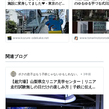
施設に変身してました❤︎ - 東京のど真
のゆるゆる芋づる式日
ん中から鹿児島へ移住中❤︎子連れお出
かけ日記
www.kozure-odekake.net
www.tonarinotororod
関連ブログ
•
ボクの息子はもう子鉄じゃないかもしれない。
3年前
【超穴場】山梨県立リニア見学センター｜リニア
走行試験無しの日だけの楽しみ方｜子鉄に伝えた
い"人"と"鉄道"