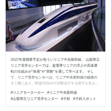
2027年度開業予定が危ういリニア中央新幹線。 山梨県立
リニア見学センターでは、超電導リニアの浮上や高速運
転の仕組みが"体感"や"実験"を通して学べます。 そし
て、リニア見学センターは、リニア中央新幹線の線路の
すぐ横にあり、時速500kmで試験走行する様子を見るこ
とが出来、子鉄だけでなく大人もテンション上がること
#
リニアモーターカー
#
リニア中央新幹線
請け合いです。 走行試験は毎日行うわけではなく、ウェ
#
山梨県立リニア見学センター
#
子鉄
#
子鉄スポット
ブサイトで"走行試験有"の日と"走行試験無"の日が公開さ
れていて、当然"走行試験無"の日は比較的お客さんが少