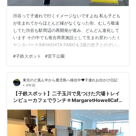
渋谷って子連れで行くイメージないですよね 私も子ども
が生まれてからほとんど縁がなくなった街、むしろ敬遠
してた渋谷も駅周辺の再開発が進み、どんどん進化して
います その中でも複合商業施設として生まれ変わったミ
ヤシタパーク(MIYASHITA PARK)を2歳の息子とのぞいて
きました★ 南街区エントランス 渋谷の駅前で働いていた
#
子鉄スポット
#
宮下公園
事があるので知っているのですが、渋谷は割と朝早い時
間は人がそこまで多くなく、昼ぐらいから増え混雑して
くるんですよね なので朝早く出てレストランオープンの
東京のど真ん中から鹿児島へ移住中❤︎子連れお出かけ日記
11時とともにランチをとって帰宅して昼寝という計画で
•
6年前
スタート★ ミヤシタパーク(MIYASHITA PARK)とは？ ラ
【子鉄スポット】二子玉川で見つけた穴場トレイ
ンチ…
ンビューカフェでランチ☆MargaretHowellCafe
編