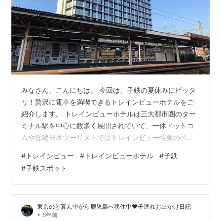
みなさん、こんにちは。 今回は、子鉄の夏休みにピッタ
リ！贅沢に電車を満喫できるトレインビューホテルをご
紹介します。 トレインビューホテルは三大都市圏のター
ミナル駅を中心に数多く展開されていて、一休ドットコ
ムや近畿日本ツーリストではトレインビュー特集のペー
ジもあります。 しかし、今回紹介するのは、どちらのサ
#
トレインビュー
#
トレインビューホテル
#
子鉄
イトでも紹介していない、鉄道マニア親子だからこそ発
#
子鉄スポット
見した超穴場ホテル、「富士山三島東急ホテル」です。
三島駅至近の富士山三島東急ホテルは新たなランドマー
クとして存在感が際立つ。 富士山三島東急ホテルの特徴
東京のど真ん中から鹿児島へ移住中❤︎子連れお出かけ日記
は、新幹線、特急踊り子や普通電車はもちろん、貨物列
•
6年前
車も頻繁に通るほか、確認車、採石運搬車、…