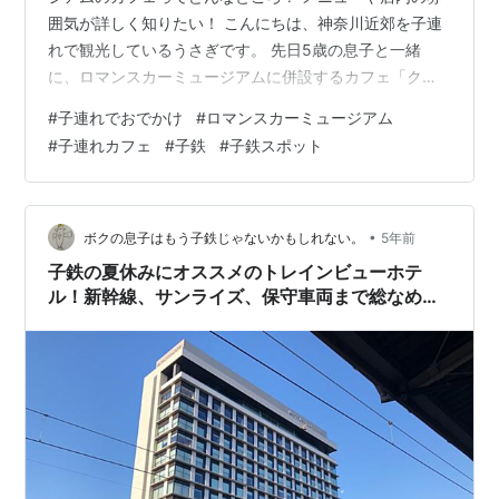
囲気が詳しく知りたい！ こんにちは、神奈川近郊を子連
れで観光しているうさぎです。 先日5歳の息子と一緒
に、ロマンスカーミュージアムに併設するカフェ「クラ
ブハウス」でランチをしてきました。 ロマンスカーミュ
#
子連れでおでかけ
#
ロマンスカーミュージアム
ージアムのカフェ「クラブハウス」の店内は開放的な雰
#
子連れカフェ
#
子鉄
#
子鉄スポット
囲気で、ゆっくりくつろぐことができます。 ロマンスカ
ードッグや歴代ロマンスカーを印刷した飲める車両図鑑
など… 小田急ロマンスカーにまつわるメニューが楽しめ
るのもうれしいポイント♡ 本文では、ロマンスカーミュ
•
ボクの息子はもう子鉄じゃないかもしれない。
5年前
ージアムのカフェ「クラブハウス」につ…
子鉄の夏休みにオススメのトレインビューホテ
ル！新幹線、サンライズ、保守車両まで総なめの
穴場ホテルとは！？