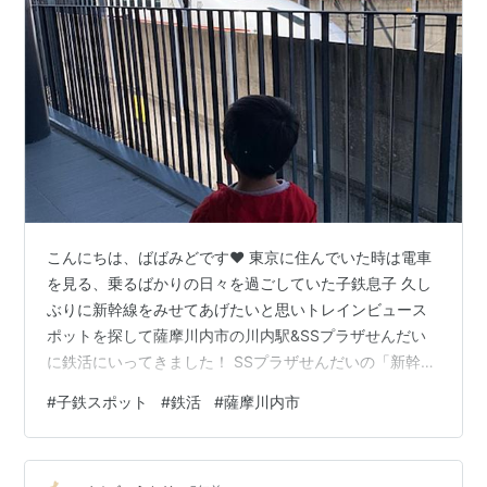
こんにちは、ばばみどです❤︎ 東京に住んでいた時は電車
を見る、乗るばかりの日々を過ごしていた子鉄息子 久し
ぶりに新幹線をみせてあげたいと思いトレインビュース
ポットを探して薩摩川内市の川内駅&SSプラザせんだい
に鉄活にいってきました！ SSプラザせんだいの「新幹線
テラス」から見える眺め SSプラザせんだいとは？ 鉄活
#
子鉄スポット
#
鉄活
#
薩摩川内市
の様子 周辺の様子 感想まとめ SSプラザせんだいとは？
「薩摩川内市川内駅コンベンションセンター」 多目的ホ
ールや多数の会議室、市民交流スペースを備えた新たな