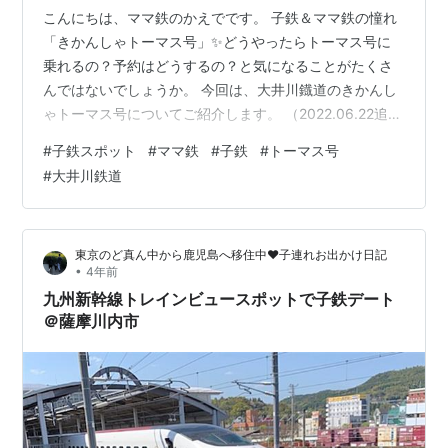
こんにちは、ママ鉄のかえでです。 子鉄＆ママ鉄の憧れ
「きかんしゃトーマス号」✨どうやったらトーマス号に
乗れるの？予約はどうするの？と気になることがたくさ
んではないでしょうか。 今回は、大井川鐡道のきかんし
ゃトーマス号についてご紹介します。 （2022.06.22追
記） すでに往復乗車券の申し込みは締め切りました。直
#
子鉄スポット
#
ママ鉄
#
子鉄
#
トーマス号
前に購入できる片道乗車券や、まだ購入できるツアーな
#
大井川鉄道
どありますので、2022年にトーマスに乗ってみたい方は
お急ぎください！ この記事は次の方にオススメです。 き
かんしゃトーマス号に乗りたい方 トーマスの仲間たちに
東京のど真ん中から鹿児島へ移住中❤︎子連れお出かけ日記
会いたい方 大井川鐡道に行ってみたい方 きかんしゃトー
•
4年前
マス号とは きかんし…
九州新幹線トレインビュースポットで子鉄デート
＠薩摩川内市