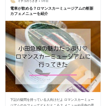
•
交流拠点として2021年1月にオープンしたばかりの施設で
イチゴのうさぎ
5年前
す。 プレイスペースもありとても綺麗な授乳室や子ども
電車が飲める？ロマンスカーミュージアムの斬新
トイレもあるため…
カフェメニューを紹介
下記の疑問を持っている人向けだよ ロマンスカーミュー
ジアムのカフェってどんなところ？ メニューや店内の雰