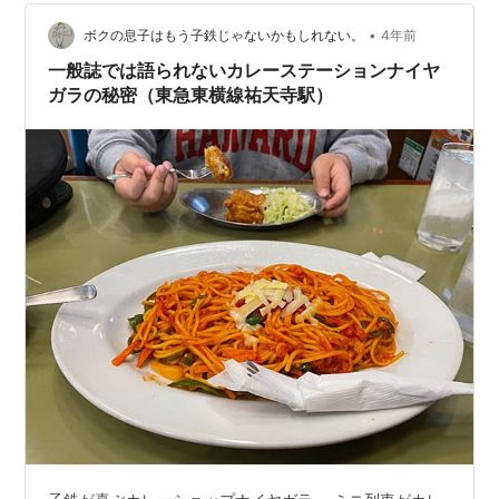
ない傾向にあります。 しかし、"走行試験無"の日にしか
見られない光景がありました。 そして、それは鉄道が好
•
ボクの息子はもう子鉄じゃないかもしれない。
4年前
きな子供たちにこそ伝…
一般誌では語られないカレーステーションナイヤ
ガラの秘密（東急東横線祐天寺駅）