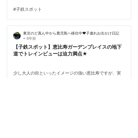
ェ、マーガレットハウエルカフェでランチしてきたので
#
子鉄スポット
ご紹介します 二子玉川ライズショッピングセンターのタ
ウンフロント2階にあるマーガレットハウエルカフェ イ
ギリスを代表するファッションブランドのMargaret
東京のど真ん中から鹿児島へ移住中❤︎子連れお出かけ日記
Howell(マーガレットハウエル)は機能性も重視されている
•
6年前
シンプルでモダンなデザインで男女問わず親しまれてい
【子鉄スポット】恵比寿ガーデンプレイスの地下
るので百貨店などで…
道でトレインビューは迫力満点★