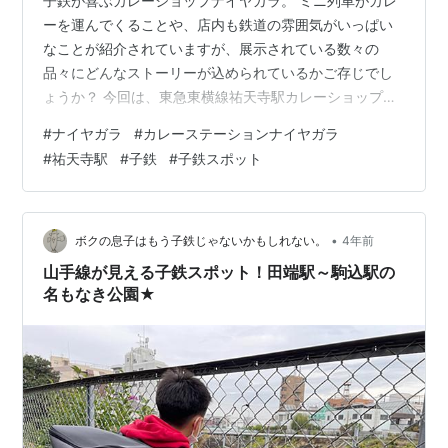
子鉄が喜ぶカレーショップナイヤガラ。 ミニ列車がカレ
ーを運んでくることや、店内も鉄道の雰囲気がいっぱい
なことが紹介されていますが、展示されている数々の
品々にどんなストーリーが込められているかご存じでし
ょうか？ 今回は、東急東横線祐天寺駅カレーショップナ
イヤガラの内装や展示品をマニア目線で解説します。 こ
#
ナイヤガラ
#
カレーステーションナイヤガラ
ういったことを楽しそうにパパママが語ることで、子鉄
#
祐天寺駅
#
子鉄
#
子鉄スポット
は世界を広げていきます。 ＜目次＞ 1.東急東横線祐天寺
駅 2.踏切音が鳴り響く店前 3,蒸気機関車の顔の部分 4,東
海道・山陽新幹線700系の遊具 5,通票閉塞器 6,店内はカ
オス 7,超特急ひかり号のブリキのおもちゃ 8,新幹線０系
•
ボクの息子はもう子鉄じゃないかもしれない。
4年前
のお鼻 9…
山手線が見える子鉄スポット！田端駅～駒込駅の
名もなき公園★