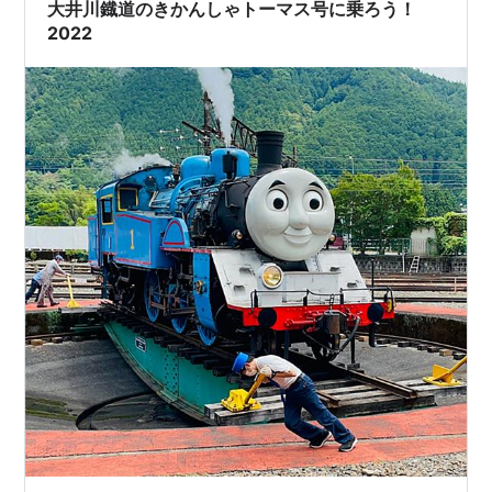
く見える公園です。 いったいどんな公園なのでしょう
大井川鐡道のきかんしゃトーマス号に乗ろう！
か？ 我が息子鉄ヤンヤンも受験…
2022