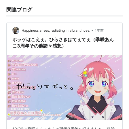
関連ブログ
•
Happiness arises, radiating in vibrant hues.
4年前
ホラゲはこえぇ。ひらさきはてぇてぇ（季咲あん
こ3周年その他諸々感想）
10/26に季咲あんこさんが活動3周年を迎えました。普段