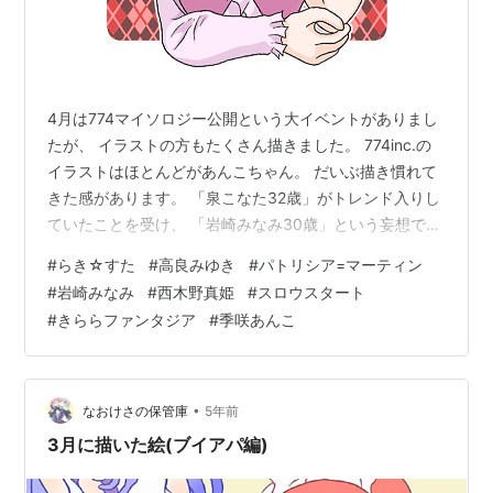
4月は774マイソロジー公開という大イベントがありまし
たが、 イラストの方もたくさん描きました。 774inc.の
イラストはほとんどがあんこちゃん。 だいぶ描き慣れて
きた感があります。 「泉こなた32歳」がトレンド入りし
ていたことを受け、 「岩崎みなみ30歳」という妄想で勝
手に描きました。 個人的な好き属性を詰め込んだので、
#
らき☆すた
#
高良みゆき
#
パトリシア=マーティン
需要があろうがなかろうが 今後も描いていきたいデス。
#
岩崎みなみ
#
西木野真姫
#
スロウスタート
もちろん15歳のみなみも。
#
きららファンタジア
#
季咲あんこ
•
なおけさの保管庫
5年前
3月に描いた絵(ブイアパ編)