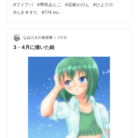
ちゃんと、ダークな雰囲気のキキ様です。 最後のは……
#
ブイアパ
#
季咲あんこ
#
花奏かのん
#
ひよクロ
今年ここまでで一番伸びたのがこれだったり。なんでや
#
らき☆すた
#
774 inc.
最後はらき☆すた関連。パロディも混ざっていますが…
らき☆すた関連絵を描く頻度は明らかに下がってます
ね。こっち描くなら774のFA描くわ、という感じになっ
てる。 何か描きたくなるような突き動かされる衝動があ
•
なおけさの保管庫
4年前
れば動きますので、きっ…
3・4月に描いた絵