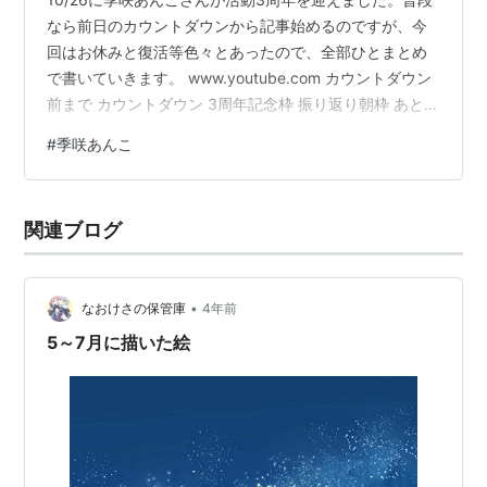
なら前日のカウントダウンから記事始めるのですが、今
回はお休みと復活等色々とあったので、全部ひとまとめ
で書いていきます。 www.youtube.com カウントダウン
前まで カウントダウン 3周年記念枠 振り返り朝枠 あとが
き カウントダウン前まで youtu.be 先に書いた通り9/28
#
季咲あんこ
からななしぱーくを挟んで10/9まで配信をおやすみして
いました。10/10の復帰配信によると「メンタルが終わり
ました」とのこと。あんこちゃん本人が語っている通り
関連ブログ
比較的メンタルつよつよ側の認識だったので、ちょっと
驚き。本人もメンタル崩して配信休むと思ってな…
•
なおけさの保管庫
4年前
5～7月に描いた絵