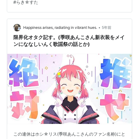
#
らき☆すた
度が増してきているんですけど！？ あんかのも今年推し
ていきたいですね。 最後に12月にやったリクエスト描い
てみたのあの企画タグ。 リクエストありがとうございま
した！ 裏垢の方も週1ペースで描けているし、 月末には
•
Happiness arises, radiating in vibrant hues.
5年前
ひよクロRPGの…
限界化オタク記す。(季咲あんこさん新衣装をメイ
ンにななしいんく歌謡祭の話とか)
この連休はホシ☆リス(季咲あんこさんのファン名称)にと