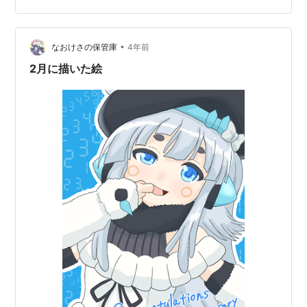
ら止まらない。ということで、本編入ります。カウント
ダウンの準備配信～誕生日配信までの記事です。もし、
•
振り返りとか後日にあったら追記します。 カウントダウ
なおけさの保管庫
4年前
ン準備配信 カウントダウン配信 誕生日配信 あとがき カ
2月に描いた絵
ウントダウン準備配信 カウントダウン配信…