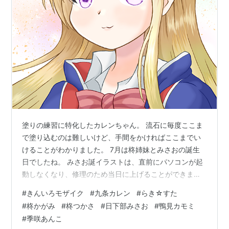
塗りの練習に特化したカレンちゃん。 流石に毎度ここま
で塗り込むのは難しいけど、手間をかければここまでい
けることがわかりました。 7月は柊姉妹とみさおの誕生
日でしたね。 みさお誕イラストは、直前にパソコンが起
動しなくなり、修理のため当日に上げることができませ
んでした…。なんとかデータが無事だったのでよかった…
#
きんいろモザイク
#
九条カレン
#
らき☆すた
カモちゃんとあんこちゃん。テーマは夏の昼と夜です。
#
柊かがみ
#
柊つかさ
#
日下部みさお
#
鴨見カモミ
もうすぐデジタルイラストを始めて1年。少しは成長でき
#
季咲あんこ
ていれば嬉しい限りです。