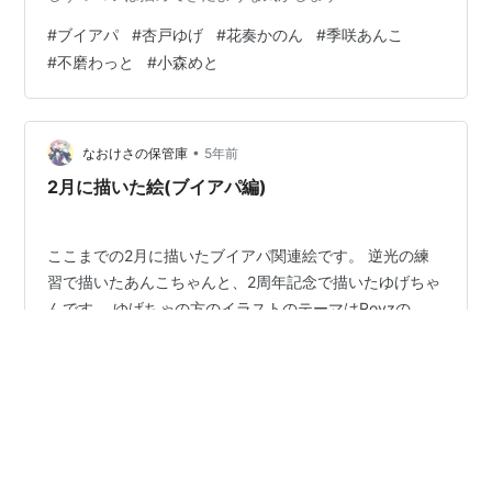
#
ブイアパ
#
杏戸ゆげ
#
花奏かのん
#
季咲あんこ
#
不磨わっと
#
小森めと
•
なおけさの保管庫
5年前
2月に描いた絵(ブイアパ編)
ここまでの2月に描いたブイアパ関連絵です。 逆光の練
習で描いたあんこちゃんと、2周年記念で描いたゆげちゃ
んです。 ゆげちゃの方のイラストのテーマはRoyzの
「Tears」で進めてました。ドライフラワーの歌みたを知
ったのは描き始めた後だったので、テーマが近い偶然に
驚きました。
#
ブイアパ
#
杏戸ゆげ
#
季咲あんこ
•