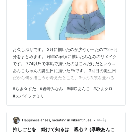
お久しぶりです。 3月に描いたのが少なかったので2ヶ月
分をまとめます。 昨年の春頃に描いたみなみのリメイク
です。 774以外で本垢で描いたのはこれだけだという…
あんこちゃんの誕生日に描いたFAです。 3回目の誕生日
だから何を描こうか考えたところ、3つの衣装を並べるこ
とにしました。 あと、なぜか地味に伸びてた
#
らき☆すた
#
岩崎みなみ
#
季咲あんこ
#
ひよクロ
SPY×FAMILYパロのポポちｗ 珍しく原作を揃えてる作品
#
スパイファミリー
なので面白いというのはもちろんわかっていましたが、
アニメ面白いですね。話がわかっていつつも、毎週の楽
しみです。
•
Happiness arises, radiating in vibrant hues.
4年前
推しごとを 続けて知るは 親心？ (季咲あんこ