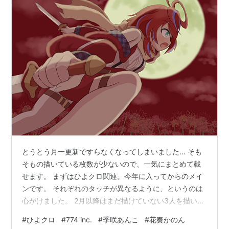
とうとう月一更新ですらなくなってしまいました… そも
そもの描いている枚数が少ないので、一気にまとめて載
せます。 まずはひよクロ関連。今年に入ってからのメイ
ンです。 それぞれのタッチが異なるように、というのは
心がけました。 2月以降はまだ描けていない3人を描いて
いきたいですね。 現在のTwitter垢のアイコンにもしてい
#
ひよクロ
#
774 inc.
#
季咲あんこ
#
花奏かのん
るあんかの。 なんか、昨年末あたりから絡みのてぇてぇ