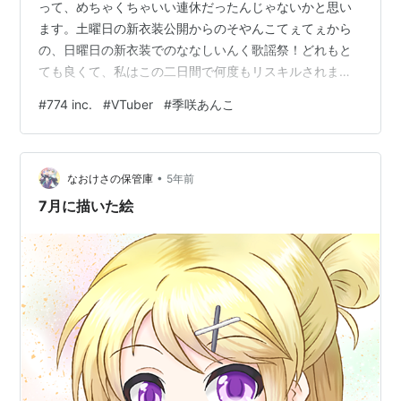
って、めちゃくちゃいい連休だったんじゃないかと思い
ます。土曜日の新衣装公開からのそやんこてぇてぇから
の、日曜日の新衣装でのななしいんく歌謡祭！どれもと
ても良くて、私はこの二日間で何度もリスキルされまし
た。ワクチン2回目打ったとか、もっと記事にできそうな
#
774 inc.
#
VTuber
#
季咲あんこ
ことあったんですが、そんなんどうでもよくなるくらい
には、よい2日間だったので、今回はオタクの限界化語り
記事となります。限界化は体調の悪さの壁を超える。※ア
•
カンときはちゃんと休みました。 第2衣装お披露目の時
なおけさの保管庫
5年前
の限界記事はこちらまだだいぶ理性残ってますね。
7月に描いた絵
harivh.hatenablog.co…