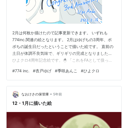
2月は何枚か描けたので記事更新できます。 いずれも
774inc.関連の絵となります。 2月はゆげちの3周年、ポ
ポちの誕生日だったということで描いた絵です。 直前の
土日が体調不良気味で、ギリギリの完成となりました…
ひよクロ4周年記念絵です。🐣 「これをFAとして扱って
いいのか…？」という不安もありましたが、好評のよう
#
774 inc.
#
杏戸ゆげ
#
季咲あんこ
#
ひよクロ
で安心しました。 同日にひよクロのツクール作品も更新
しています。 トップ固定記事に詳細を載せていますの
で、そちらも是非よろしくお願いします！ 今年の春こそ
•
は描きたかったあんこちゃん！ Royzの「DAYDREAM」
なおけさの保管庫
5年前
という曲のMVをモデルにしており、昨年から描きたいと
12・1月に描いた絵
思っていましたが…