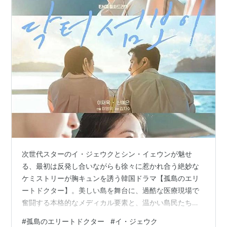
次世代スターのイ・ジェウクとシン・イェウンが魅せ
る、最初は反発し合いながらも徐々に惹かれ合う絶妙な
ケミストリーが胸キュンを誘う韓国ドラマ【孤島のエリ
ートドクター】。美しい島を舞台に、過酷な医療現場で
奮闘する本格的なメディカル要素と、温かい島民たちと
の絆、散りばめられた謎が融合した見応え抜群のラブコ
#
孤島のエリートドクター
#
イ・ジェウク
メディ！ 出典：ENA公式サイト 孤島のエリートドクター