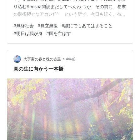
り込むSeesaa開設まだしてへんわ つか、その前に、巻末
の御挨拶せなアカン(^^ゞ という所で、今日も続く、布団
の中で( ﾉД`)ｼｸｼｸ…なYouTubeをば 京都伏見介護事件 -
#
無縁社会
#
孤立無援
#
誰にでもあてはまること
YouTube
#
明日は我が身
#
国を亡ぼす
•
大宇宙の春と魂の古里
4年前
真の生に向かう一本橋