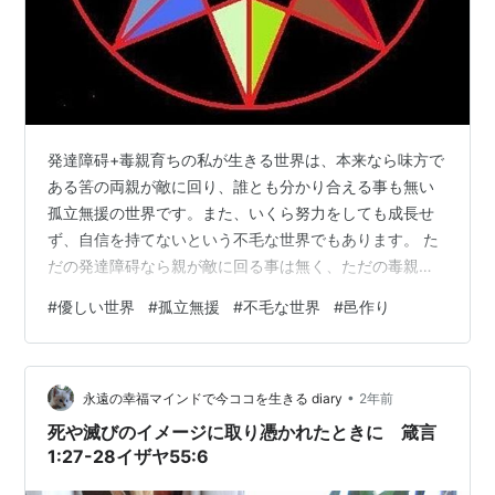
発達障碍+毒親育ちの私が生きる世界は、本来なら味方で
ある筈の両親が敵に回り、誰とも分かり合える事も無い
孤立無援の世界です。また、いくら努力をしても成長せ
ず、自信を持てないという不毛な世界でもあります。 た
だの発達障碍なら親が敵に回る事は無く、ただの毒親育
ちなら能力的に生きていけないという事はありません。
#
優しい世界
#
孤立無援
#
不毛な世界
#
邑作り
でも、味方と能力のどちらも無いというのは、本当に、
本っっっ当にキツいんです。 幸いにも私は独り立ちが出
来ましたが、世の中には頑張ってもどうにもならず、全
•
てを諦めて死んだように生きていたり、自暴自棄になっ
永遠の幸福マインドで今ココを生きる diary
2年前
て身を持ち崩してしまう人の方が多いんです。 例えば、
死や滅びのイメージに取り憑かれたときに 箴言
私が郵便局で面倒を見ていたアルバイトの男性…
1:27-28イザヤ55:6