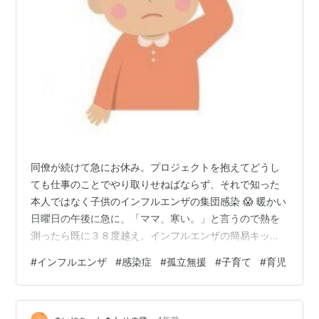
同僚が続けて急にお休み。プロジェクトを抱えてどうし
ても仕事のことでやり取りせねばならず、それで知った
本人ではなく子供のインフルエンザの集団感染 😱 暖かい
日曜日の午後に急に、「ママ、寒い。」と言うので熱を
測ったら既に３８度越え。インフルエンザの簡易キット
でテストしたら、しっかり陽性😨幼稚園に連れて行けな
#
インフルエンザ
#
感染症
#
孤立無援
#
子育て
#
育児
いので、彼女もお休みせざるを得ない。園に連絡すると
先週から数人感染していて、今日はさらに数が倍送して
いると言われたそう💦別居婚をしている彼女に頼る旦那