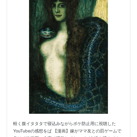
軽く腹イタタタで寝込みながらボケ防止用に視聴した
YouTubeの感想をば 【漫画】嫁がママ友との罰ゲームで