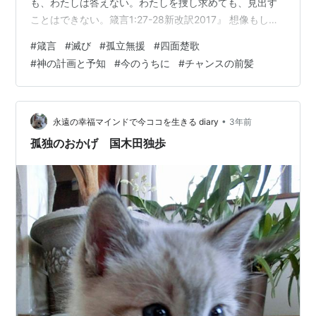
も、わたしは答えない。わたしを捜し求めても、見出す
ことはできない。箴言1:27-28新改訳2017』 想像もした
くない光景です。 でも、その様な時が来るとの警告で
#
箴言
#
滅び
#
孤立無援
#
四面楚歌
す。 一義的には、イスラエルに対しての警告です。 創造
#
神の計画と予知
#
今のうちに
#
チャンスの前髪
主である神【主】に選ばれた民として、アブラハム、イ
サク、ヤコブの流れから、ダビデへと繋がり、メシアで
あるイエス・キリストが、永遠の希望として登場するの
が聖書の背骨です。 しかし、選民であるイスラエルは、
•
永遠の幸福マインドで今ココを生きる diary
3年前
最大限の【主】の祝福…
孤独のおかげ 国木田独歩