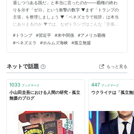
退しつつある国だ」と本当に言ったのか——覇権の終わ
りを示す「ゼロ」という衝撃の数字 ▼まず「トランプの
主張」を整理しましょう ▼「ベネズエラで祝辞」は本当
にありえるのか ▼では、なぜトランプはこんな「主張」
をしたのか ▼しかし「アメリカは衰退しつつある」とい
#
トランプ
#
習近平
#
米中関係
#
アメリカ覇権
うのは、事実だ ▼覇権とは何か——いつ「ある」と言え
#
ベネズエラ
#
ホルムズ海峡
#
孤立無援
て、いつ「ない」とわかるのか ▼「ゼロ」という衝撃の
数字——ホルムズ海峡が示したもの ▼なぜ同盟国は「ゼ
ロ」だったのか——トランプが蒔いた種 ▼「アメリカ衰
ネットで話題
もっと見る
退の責任者」は誰か ▼「孤立無援」——今のアメリカを
表す四字熟語 ▼歴史が教える教…
1033
447
ブックマーク
ブックマーク
小山田圭吾における人間の研究 - 孤立
ウクライナは「孤立無
無援のブログ