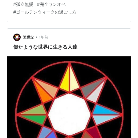
の命よりも大事って、心から思っています。 …でも。 そ
#
孤立無援
#
完全ワンオペ
の「大事」が、時々、ふっと寂しさや孤独感にすり替わ
#
ゴールデンウィークの過ごし方
ってしまうことがあるんです。 「いや、こんなこと思っ
ちゃいけない」 「せっかくの時間、宝物にしたいって思
ってたのに…」 そんな自分にモヤモヤしてしまう瞬間
も、たまにある。私は母がいません。 だからこそ、今こ
•
遁世記
1年前
の時間を大切にしたいと思っ…
似たような世界に生きる人達