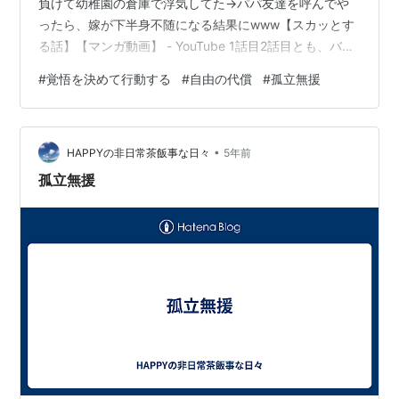
負けて幼稚園の倉庫で浮気してた→パパ友達を呼んでや
ったら、嫁が下半身不随になる結果にwww【スカッとす
る話】【マンガ動画】 - YouTube 1話目2話目とも、バカ
タレどもの末路として「復讐するは我に在り」が浮かん
#
覚悟を決めて行動する
#
自由の代償
#
孤立無援
だ
•
HAPPYの非日常茶飯事な日々
5年前
孤立無援