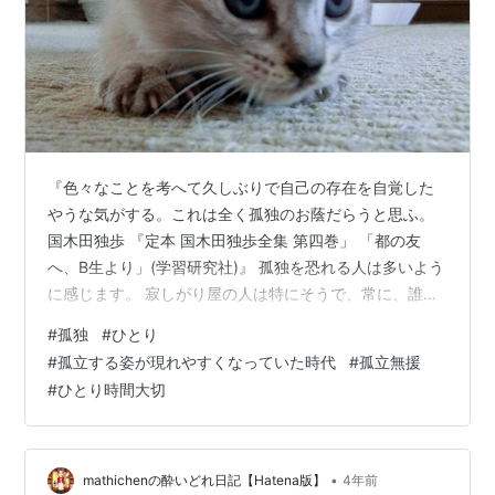
『色々なことを考へて久しぶりで自己の存在を自覚した
やうな気がする。これは全く孤独のお蔭だらうと思ふ。
国木田独歩 『定本 国木田独歩全集 第四巻」 「都の友
へ、B生より」(学習研究社)』 孤独を恐れる人は多いよう
に感じます。 寂しがり屋の人は特にそうで、常に、誰か
と連んでいたくなるようです。 でも、一人の時間は大切
#
孤独
#
ひとり
ですね。 私は、一人で居ることも好きです。 考えておく
#
孤立する姿が現れやすくなっていた時代
#
孤立無援
必要があるのは「孤立」です。 これは、孤立無援を想起
#
ひとり時間大切
させますから、その対策も必要ですね。 でも、孤独は、
誰にも邪魔されない自分だけの空間です。 その空間に、
インターネットなどがリンクしてきて、支配されようと
している時代ですね。 そう…
•
mathichenの酔いどれ日記【Hatena版】
4年前