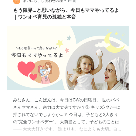
•
は不在。いつも頼りにしているお母さんも現在お父さん
まいにち、しあわせの種
1年前
が入院闘病中で、看病と仕事（自営業）でヘトヘト。 彼
もう限界…と思いながら、今日もママやってるよ
女もお母さんも倒れてしまわないか心配になる中…
｜ワンオペ育児の孤独と本音
みなさん、こんばんは。今日はGWの日曜日。 世のパパ
さんママさん、余力は大丈夫ですか？💦 キッズパワーに
押されてないでしょうか…？ 今日は、子どもと2人きり
の“完全ワンオペデー”。 大前提として、子どものことは
—— 大大大好きです。 誰よりも、なによりも大切。自分