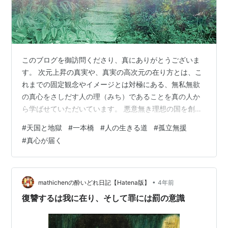
このブログを御訪問くださり、真にありがとうございま
す。 次元上昇の真実や、真実の高次元の在り方とは、こ
れまでの固定観念やイメージとは対極にある、無私無欲
の真心をさしだす人の理（みち）であることを真の人か
ら学ばせていただいています。 悪意無き理想の国を創
る、という大宇宙の夢に賛同・共鳴し、「大宇宙が栄え
#
天国と地獄
#
一本橋
#
人の生きる道
#
孤立無援
るためならば」のひとつの意志のもとに生き、互いに肩
#
真心が届く
を貸し合い、励ましあい、ねぎらいあうのが、真の人の
生き様。 『あなたのためなら』という、熱い加勢の想い
を抱いて、友情と尊崇でつながっているのが真の人・魁
先生と天ノ琵琶法師様です。 迫害された人神様の鎮魂の
•
mathichenの酔いどれ日記【Hatena版】
4年前
旅を歩み通した、天ノ琵琶法師様は今は霊人（た…
復讐するは我に在り、そして罪には罰の意識