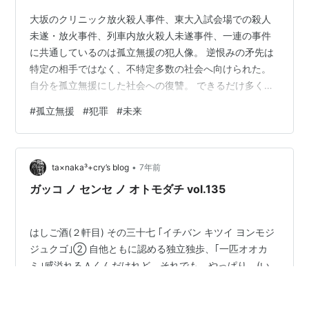
大坂のクリニック放火殺人事件、東大入試会場での殺人
未遂・放火事件、列車内放火殺人未遂事件、一連の事件
に共通しているのは孤立無援の犯人像。 逆恨みの矛先は
特定の相手ではなく、不特定多数の社会へ向けられた。
自分を孤立無援にした社会への復讐。 できるだけ多くの
人を巻き添えにして死のうと思った。死ぬときくらいは
#
孤立無援
#
犯罪
#
未来
注目を浴びたかった・・・、と。 本人が異常なのか、社
会が異常なのか考えさせられます。 新しい資本主義とい
うコトバを聞くとカネを最優先する社会像が浮かび、取
•
り残されて孤立無援になる人々が増殖するのではとうす
ta×naka³+cry’s blog
7年前
ら寒くなります。 どういうカタチであれ、人と関りを持
ガッコ ノ センセ ノ オトモダチ vol.135
ち、自分は無価値ではないと思える社会の…