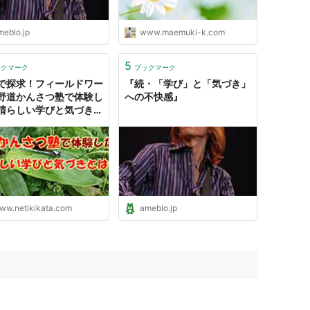
meblo.jp
www.maemuki-k.com
5
ックマーク
ブックマーク
で探求！フィールドワー
『続・「学び」と「気づき」
野道かんさつ塾で体験し
への不快感』
晴らしい学びと気づきと
 - 50代で子育て専業主
なった私の日記
ww.netikikata.com
ameblo.jp