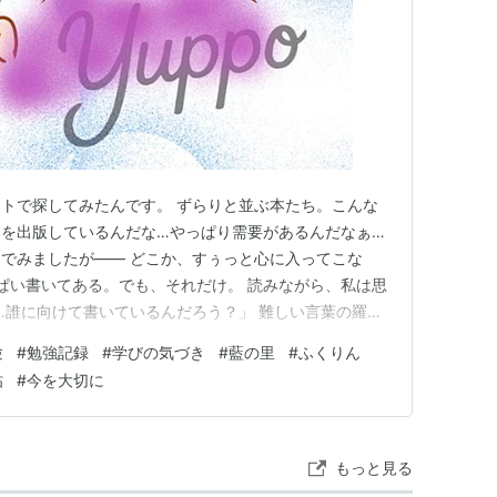
トで探してみたんです。 ずらりと並ぶ本たち。こんな
を出版しているんだな…やっぱり需要があるんだなぁ…
でみましたが―― どこか、すぅっと心に入ってこな
っぱい書いてある。でも、それだけ。 読みながら、私は思
……誰に向けて書いているんだろう？」 難しい言葉の羅
言い回しの繰り返し。 読めば読むほど、「あぁ、これ
験
#
勉強記録
#
学びの気づき
#
藍の里
#
ふくりん
思ってしまって💦。 そんな正直な気持ちを、私はやま
帖
#
今を大切に
ととの会話 ゆっぽ：「…
もっと見る