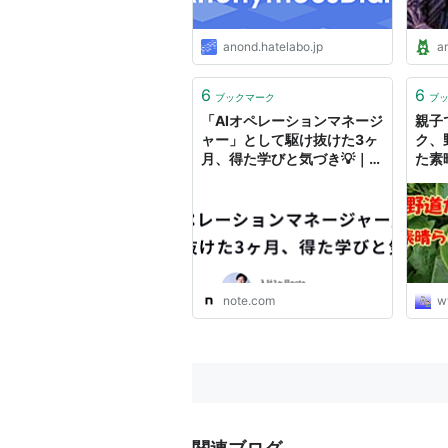
anond.hatelabo.jp
a
6
6
ブックマーク
ブ
「AIオペレーションマネージ
親子
ャー」として駆け抜けた3ヶ
ク、
月、得た学びと気づき💡｜し
た素
んちゃん / AI-Opsマネージ
は？
ャー
夫に
note.com
w