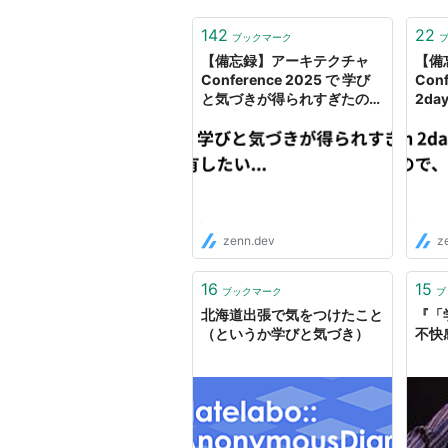
142
22
ブックマーク
【備忘録】アーキテクチャ
【備
Conference 2025 で 学び
Conf
と気づきが得られすぎたの
2da
で、共有したい...
られ
い...
zenn.dev
z
16
15
ブックマーク
ブ
北海道出張で気をつけたこと
『「
（というか学びと気づき）
不快