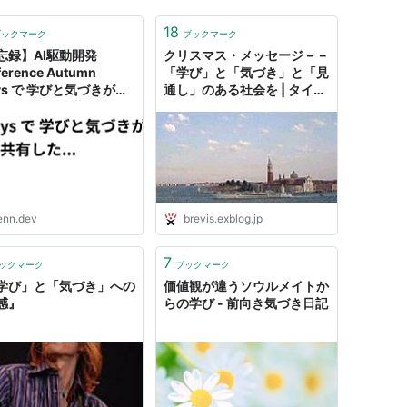
18
ブックマーク
ブックマーク
忘録】AI駆動開発
クリスマス・メッセージ－－
erence Autumn
「学び」と「気づき」と「見
ys で 学びと気づきが得
通し」のある社会を | タイ
すぎたので、共有した
ム・コンサルタントの日誌か
ら
enn.dev
brevis.exblog.jp
7
ックマーク
ブックマーク
学び」と「気づき」への
価値観が違うソウルメイトか
感』
らの学び - 前向き気づき日記