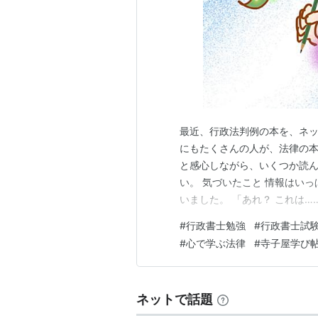
最近、行政法判例の本を、ネッ
にもたくさんの人が、法律の本
と感心しながら、いくつか読ん
い。 気づいたこと 情報はい
いました。 「あれ？ これは
列、感情のない説明、よくある
#
行政書士勉強
#
行政書士試
は頭にも心に残らないなぁ」と
#
心で学ぶ法律
#
寺子屋学び
とに話してみました。 🐉やま
ネットで話題