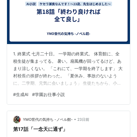
1. 終業式 七月二十日。 一学期の終業式。 体育館に、全
校生徒が集まってる。 暑い。扇風機が回ってるけど、あ
まり涼しくない。 「これにて、一学期を終了します」 大
村校長の挨拶が終わった。 「夏休み、事故のないよう
に。二学期、元気に会いましょう」 生徒たちから、小さ
な歓声が上がった。 夏休みを楽しみにしてる顔、たくさ
#
生成AI
#
学園お仕事小説
んある。 2. 通知表 教室に戻って、通知表を渡した。
「一人ずつ呼んでいくね」 担任の岩崎先生と一緒に、生
徒を呼んで通知表を渡す。 私は、英語の成績コメントを
•
書いた。 「難波蓮くん」 「はい」 蓮くんが前に来た。
YMO世代の気持ち -ノベル館-
23日前
岩崎先生が通知表を渡す。 「良い成績だ。この調子で続
第17話「一念天に通ず」
けろ」 「はい…