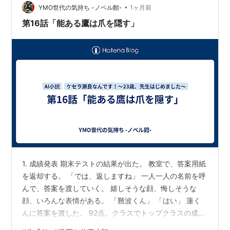
•
きますように、とか」 「お前、相手いるの？」 「いな
YMO世代の気持ち -ノベル館-
1ヶ月前
い！」 笑い声が響く。 私も、短冊を書こうとペンを持っ
第16話「能ある鷹は爪を隠す」
た…
1. 成績発表 期末テストの結果が出た。 教室で、答案用紙
を返却する。 「では、返しますね」 一人一人の名前を呼
んで、答案を渡していく。 嬉しそうな顔、悔しそうな
顔、いろんな表情がある。 「難波くん」 「はい」 蓮く
んに答案を渡した。 92点。クラスでトップクラスの成
績。 「よく頑張ったね」 「ありがとうございます」 蓮