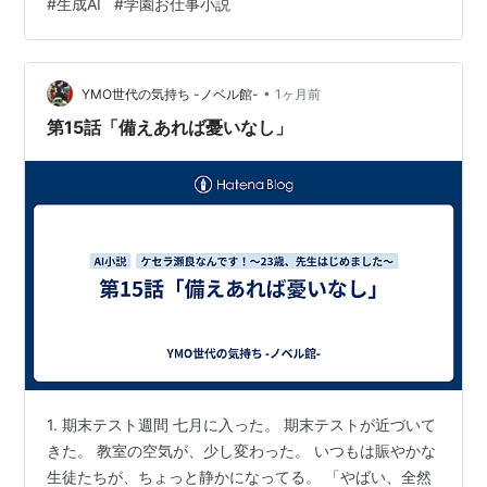
#
生成AI
#
学園お仕事小説
くんが、少し照れた顔をした。 2. 蓮くんの成績 休み時
間、蓮くんの周りに生徒が集まってる。 「難波、すげえ
な」 「塾行ってないんでしょ？独学でこれ？」 「まじで
•
やばい」 蓮くんが、困った顔をしてる。 「いや、普通に
YMO世代の気持ち -ノベル館-
1ヶ月前
勉強しただけだよ」 「普通じゃないって」 「先生が分か
第15話「備えあれば憂いなし」
りやすく…
1. 期末テスト週間 七月に入った。 期末テストが近づいて
きた。 教室の空気が、少し変わった。 いつもは賑やかな
生徒たちが、ちょっと静かになってる。 「やばい、全然