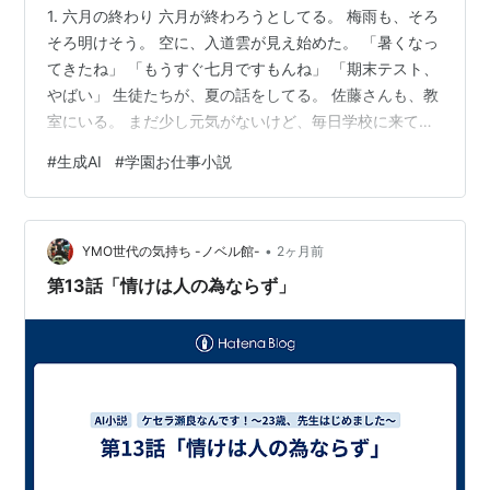
1. 六月の終わり 六月が終わろうとしてる。 梅雨も、そろ
そろ明けそう。 空に、入道雲が見え始めた。 「暑くなっ
てきたね」 「もうすぐ七月ですもんね」 「期末テスト、
やばい」 生徒たちが、夏の話をしてる。 佐藤さんも、教
室にいる。 まだ少し元気がないけど、毎日学校に来て
る。 「佐藤さん、今日も来てくれたね」 「はい」 「調
#
生成AI
#
学園お仕事小説
子はどう？」 「少しずつ、良くなってきてます」 佐藤さ
んが、小さく笑った。 良かった。 笑えるようになってき
た。 2. 回復の兆し...？ 佐藤さんが、少しずつ学校に来ら
•
れるようになった。 でも、まだ波がある。 元気な日もあ
YMO世代の気持ち -ノベル館-
2ヶ月前
れば、一日中俯いてる日もある。 今日は、比較的元気
第13話「情けは人の為ならず」
な…