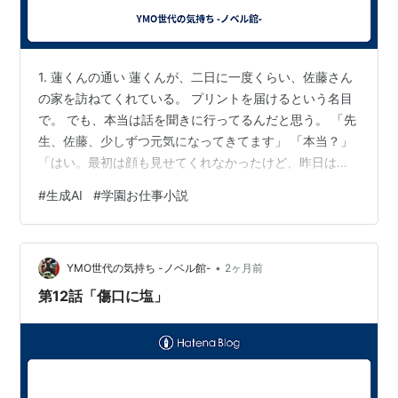
1. 蓮くんの通い 蓮くんが、二日に一度くらい、佐藤さん
の家を訪ねてくれている。 プリントを届けるという名目
で。 でも、本当は話を聞きに行ってるんだと思う。 「先
生、佐藤、少しずつ元気になってきてます」 「本当？」
「はい。最初は顔も見せてくれなかったけど、昨日はち
ゃんと話してくれました」 「良かった...」 蓮くんの行動
#
生成AI
#
学園お仕事小説
が、佐藤さんを変え始めてる。 私にできなかったこと
を、蓮くんがやってくれてる。 「蓮くん、ありがとう」
「別に、俺がやりたくてやってるだけですから」 蓮くん
•
が、少し照れた顔をした。 2. クラスの変化 三年二組の空
YMO世代の気持ち -ノベル館-
2ヶ月前
気が、少しずつ変わってきた。 「佐藤、どうしてるか
第12話「傷口に塩」
な」 「難波…