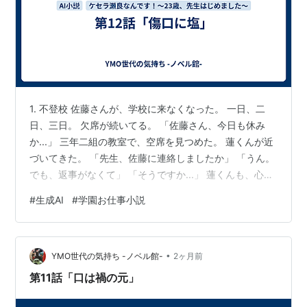
1. 不登校 佐藤さんが、学校に来なくなった。 一日、二
日、三日。 欠席が続いてる。 「佐藤さん、今日も休み
か...」 三年二組の教室で、空席を見つめた。 蓮くんが近
づいてきた。 「先生、佐藤に連絡しましたか」 「うん。
でも、返事がなくて」 「そうですか...」 蓮くんも、心配
そうな顔をしてる。 岩崎先生が、家庭訪問をした。 佐藤
#
生成AI
#
学園お仕事小説
さんのお母さんと話したらしい。 「佐藤は、部屋から出
てこないそうだ」 「そんな...」 「母親も、どうしていい
か分からないと」 深刻だ。 思った以上に、深刻だ。 2.
•
保護者からの電話 職員室に、電話がかかってきた。 佐藤
YMO世代の気持ち -ノベル館-
2ヶ月前
さんのお母さんからだった。 「先生、うちの子が…
第11話「口は禍の元」