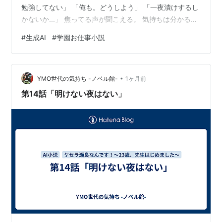
勉強してない」 「俺も。どうしよう」 「一夜漬けするし
かないか...」 焦ってる声が聞こえる。 気持ちは分かる。
私も学生時代はそうだった。 「テストまであと三日だ
#
生成AI
#
学園お仕事小説
よ。今からでも間に合うから、頑張って」 生徒たちに声
をかけた。 「先生、英語教えてください！」 「いいよ。
放課後、残れる人は残って」 何人かの生徒が手を挙げ
•
た。 2. 放課後補習 放課後、教室に残った生徒たちに英語
YMO世代の気持ち -ノベル館-
1ヶ月前
を教えた。 「関係代名詞が分からないです」 「受動態と
第14話「明けない夜はない」
能動態…