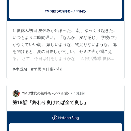
1. 夏休み初日 夏休みが始まった。 朝、ゆっくり起きた。
いつもより二時間遅い。 「なんか、変な感じ」 学校に行
かなくていい朝。 嬉しいような、物足りないような。 窓
を開けると、夏の日差しが眩しい。 セミの声が聞こえ
る。 さて、今日は何をしようかな。 2. 部活指導 夏休み
とはいえ、仕事がないわけじゃない。 午後から、部活指
#
生成AI
#
学園お仕事小説
導で学校に行った。 英語部の顧問をしてる。 といって
も、部員は五人くらいの小さな部活。 「先生、おはよう
ございます！」 「おはよう。今日は何するの？」 「英会
•
話の練習です！」 部員たちが、元気に活動してる。 英語
YMO世代の気持ち -ノベル館-
16日前
部は楽しい。 英語が好きな子たちが集まってて、やる気
第18話「終わり良ければ全て良し」
がある。…