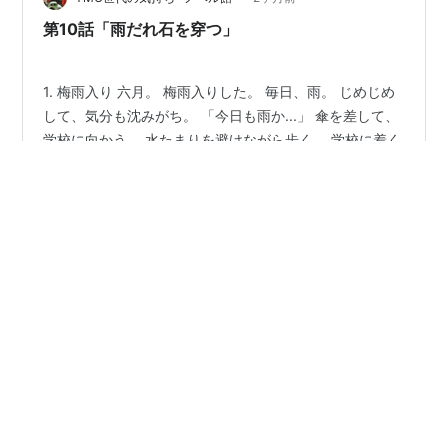
が、スマホを見せてきた。 SNSの画面。 …
第10話「雨だれ石を穿つ」
1. 梅雨入り 六月。 梅雨入りした。 毎日、雨。 じめじめ
して、気分も沈みがち。 「今日も雨か...」 傘を差して、
学校に向かう。 水たまりを避けながら歩く。 学校に着く
と、生徒たちも濡れてた。 「おはようございます、サラ
先生」 「おはよう。濡れなかった？」 「ちょっと濡れま
した...」 生徒たちが、タオルで髪を拭いてる。 梅雨は、
#
生成AI
#
学園お仕事小説
みんな大変だな。 2. じめじめ教室 三年二組の授業。 教
室に入ると、空気がじめじめしてる。 窓を開けても、湿
気が入ってくるだけ。 「暑い...」 「じめじめする...」
•
「早く夏休み来ないかな...」 生徒たちが、だるそう。 気
YMO世代の気持ち -ノベル館-
3ヶ月前
持ちは分かる。 「今日は、受動態の…
第9話「良薬は口に苦し」
1. 五月の終わり 五月が終わろうとしてる。 教師になっ
て、二ヶ月。 少しずつ、慣れてきた。 授業も、生徒との