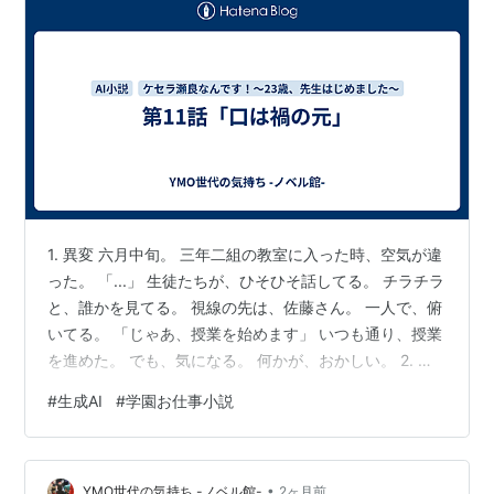
1. 異変 六月中旬。 三年二組の教室に入った時、空気が違
った。 「...」 生徒たちが、ひそひそ話してる。 チラチラ
と、誰かを見てる。 視線の先は、佐藤さん。 一人で、俯
いてる。 「じゃあ、授業を始めます」 いつも通り、授業
を進めた。 でも、気になる。 何かが、おかしい。 2. ス
マホの画面 休み時間、廊下を歩いてたら、生徒たちがス
#
生成AI
#
学園お仕事小説
マホを見てた。 「見た？」 「やばいよね」 「誰が書い
たんだろ」 何を見てるんだろう。 気になったけど、聞け
なかった。 蓮くんが近づいてきた。 「先生、ちょっとい
•
いですか」 「どうしたの？」 「佐藤のことで...」 蓮くん
YMO世代の気持ち -ノベル館-
2ヶ月前