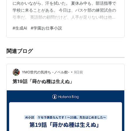
に向かいながら、汗を拭いた。 夏休み中も、部活指導で
学校に来ることがある。 今日は、バスケ部の練習試合の
引率だ。 英語部の顧問だけど、人手が足りない時は他の
部活も手伝う。 新人教師の宿命。 2. バスケ部の様子 体
#
生成AI
#
学園お仕事小説
育館に着くと、バスケ部が練習してた。 「おはようござ
います！」 「おはよう。今日は練習試合だね」 「はい！
頑張ります！」 部員たちが、元気に声を出してる。 顧問
関連ブログ
は新井先生。体育科の若い先生。 私より三つ上くらい。
「瀬良先生、今日はありがとうございます」 「いえ、
お…
•
YMO世代の気持ち -ノベル館-
9日前
第19話「蒔かぬ種は生えぬ」