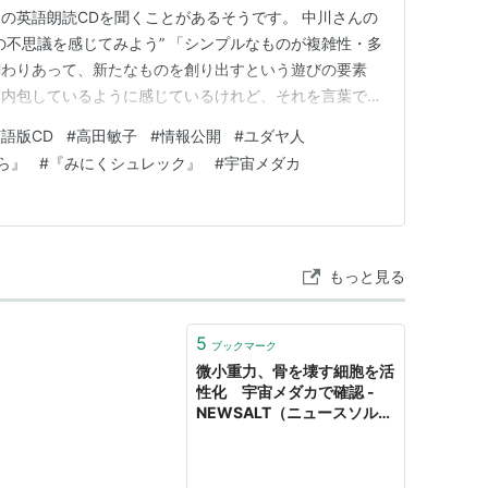
の英語朗読CDを聞くことがあるそうです。 中川さんの
の不思議を感じてみよう” 「シンプルなものが複雑性・多
関わりあって、新たなものを創り出すという遊びの要素
を内包しているように感じているけれど、それを言葉でつ
ＫＡＴＡを手にしたたくさんの“ひと”の潜在意識と静か
語版CD
#
高田敏子
#
情報公開
#
ユダヤ人
ながっているという感覚を覚醒してゆくのではないかと考
ら』
#
『みにくシュレック』
#
宇宙メダカ
田敏子さんの詩「海…
もっと見る
5
ブックマーク
微小重力、骨を壊す細胞を活
性化 宇宙メダカで確認 -
NEWSALT（ニュースソル
ト）