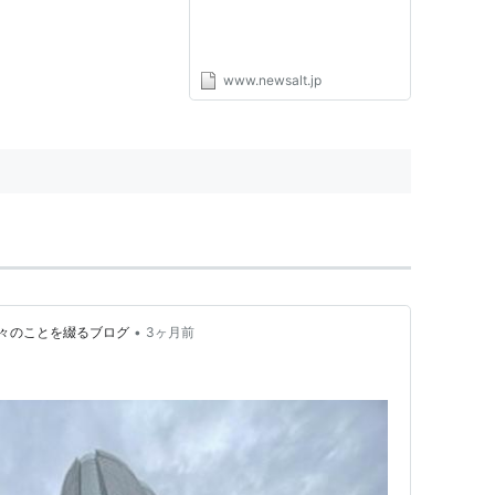
www.newsalt.jp
•
々のことを綴るブログ
3ヶ月前