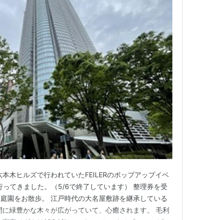
本木ヒルズで行われていたFEILERのポップアップイベ
EUMへ行ってきました。（5/6で終了しています） 整理券を受
庭園をお散歩。 江戸時代の大名屋敷跡を継承している
間に緑豊かな木々が広がっていて、心癒されます。 毛利