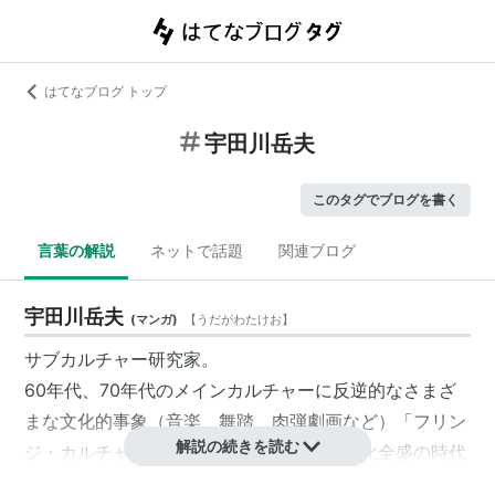
はてなブログ トップ
宇田川岳夫
このタグでブログを書く
言葉の解説
ネットで話題
関連ブログ
宇田川岳夫
(
マンガ
)
【
うだがわたけお
】
サブカルチャー研究家。
60年代、70年代のメインカルチャーに反逆的なさまざ
まな文化的事象（音楽、舞踏、
肉弾
劇画など）「フリン
解説の続きを読む
ジ・カルチャー」と命名し、「萌え系」文化全盛の時代
に反逆する評論活動を行う。