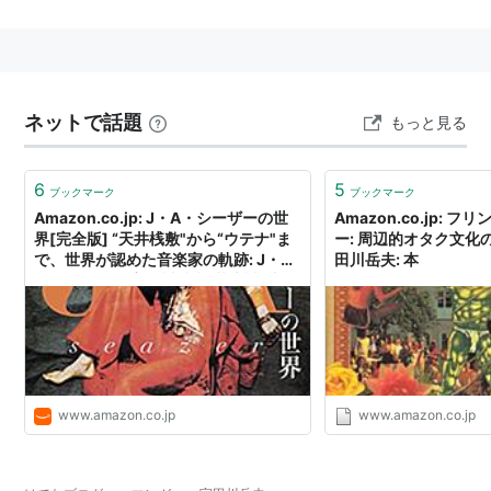
主な活動
1997年 「
マンガ地獄変
」シリーズ I〜III（
吉田豪
氏・
植地毅
氏と共著
水声社
）
ネットで話題
もっと見る
1997年 「マンガゾンビ」（太田出版）
以上の書籍や各誌におけるマンガ評論で
梶原一騎
再評
6
5
ブックマーク
ブックマーク
価、ふくしま政美・
宮谷一彦
・
榊まさる
などの
肉弾
劇画
Amazon.co.jp: J・A・シーザーの世
Amazon.co.jp: 
家の再評価運動を開始
界[完全版] “天井桟敷"から“ウテナ"ま
ー: 周辺的オタク文化
で、世界が認めた音楽家の軌跡: J・
田川岳夫: 本
1997年
天井桟敷
「阿呆船」復刻（ブルースインター
A・シーザー, 宇田川岳夫, 井上誠: 本
アクションズ社）
1998年 「フリンジカルチャー」（水声社）
1998年 ヤホワ13ボックスセット復刻に参加（キャプ
テントリップレコーズ）
1999年
www.amazon.co.jp
天井桟敷
呪術音楽劇「邪宗門」復刻（ブルー
www.amazon.co.jp
スインターアクションズ社）
2002年 「
Ｊ・Ａ・シーザー
の世界」（
Ｊ・Ａ・シー