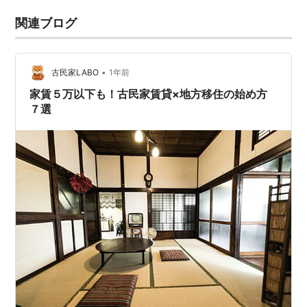
関連ブログ
•
古民家LABO
1年前
家賃５万以下も！古民家賃貸×地方移住の始め方
７選