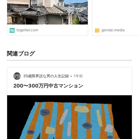
togetter.com
gendai.media
関連ブログ
•
35歳限界説な男の人生記録
1年前
200〜300万円中古マンション