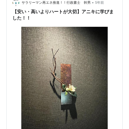
50代以降で仕事見つけるのが無理な人間になりますと、
•
サラリーマン再エネ推進！！行政書士 幹男
5年前
お金があっ…
【安い・高いよりハートが大切】アニキに学びま
した！！