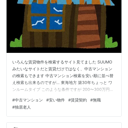
いろんな賃貸物件を検索するサイト見てました SUUMO
みたいなサイトだと賃貸だけではなく、中古マンション
の検索もできます 中古マンション検索を安い順に並べ替
え検索も出来るのですが… 東海地方 築30年ちょっと ワ
ンルームタイプ このような条件ですが 200〜300万円台
の物件も存在してました なんでこのような検索をしてみ
#
中古マンション
#
安い物件
#
賃貸契約
#
無職
たか、動機を書きますが 賃貸マンションだと 無職で賃貸
#
独居老人
物件探したときの話 - 35歳限界説な男の人生記録 ↑以前
書いた記事で実体験を書きましたが 無職の場合は門前払
いされたり、保証人が必要な場合がほとんどです 自分が