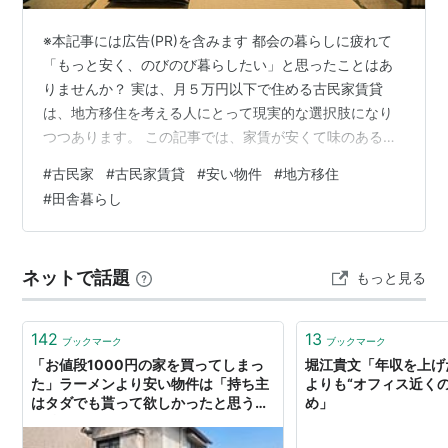
※本記事には広告(PR)を含みます 都会の暮らしに疲れて
「もっと安く、のびのび暮らしたい」と思ったことはあ
りませんか？ 実は、月５万円以下で住める古民家賃貸
は、地方移住を考える人にとって現実的な選択肢になり
つつあります。 この記事では、家賃が安くて味のある古
民家に住みながら、移住暮らしをスタートするための具
#
古民家
#
古民家賃貸
#
安い物件
#
地方移住
体的な方法を7つにまとめてご紹介します。 1. 空き家バ
#
田舎暮らし
ンクを活用しよう 各自治体が運営する「空き家バンク」
には、古民家の格安物件が多数掲載されています。中に
は家賃５万円以下で入居可能な古民家も。登録すれば見
ネットで話題
もっと見る
学や相談もスムーズです。 2. 地方自治体の移住支援を調
べる 地方移住には補助金や家…
142
13
ブックマーク
ブックマーク
「お値段1000円の家を買ってしまっ
堀江貴文「年収を上げ
た」ラーメンより安い物件は「持ち主
よりも“オフィス近く
はタダでも貰って欲しかったと思う」
め」
「持ってるだけで損をする」