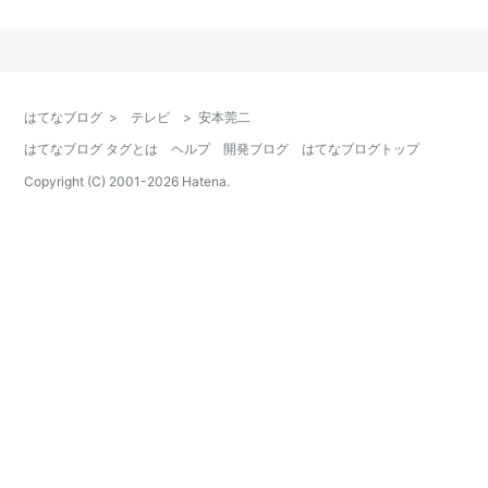
主な作品
女賭博師丁半旅 (1969)
でんきくらげ 可愛い悪魔 (1970)
おさな妻 (1970)
はてなブログ
>
テレビ
>
安本莞二
裸でだっこ (1970)
はてなブログ タグとは
ヘルプ
開発ブログ
はてなブログトップ
タリラリラン高校生 (1971)
Copyright (C) 2001-
2026
Hatena.
モナリザお京 (1971)
赤い衝撃 (1976〜1977)
愛の嵐の中で (1978)
赤い激突 (1978)
赤い死線 (1980)
スチュワーデス物語 (1983〜1984)
少女に何が起ったか (1985)
サンクチュアリ (1995)
西村京太郎サスペンス 探偵左文字進11／完璧な犯罪