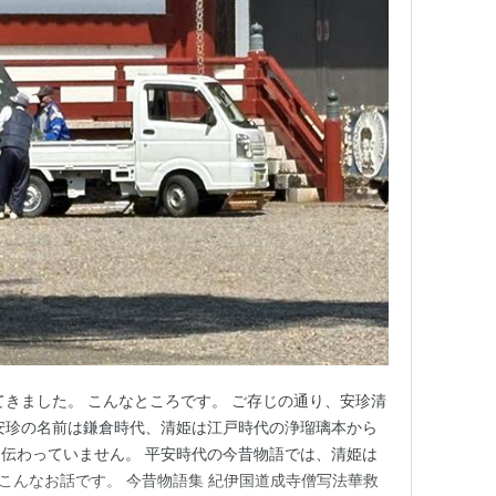
ってきました。 こんなところです。 ご存じの通り、安珍清
安珍の名前は鎌倉時代、清姫は江戸時代の浄瑠璃本から
伝わっていません。 平安時代の今昔物語では、清姫は
`) こんなお話です。 今昔物語集 紀伊国道成寺僧写法華救