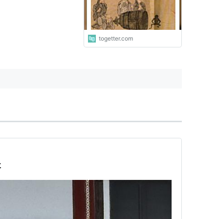
togetter.com
た