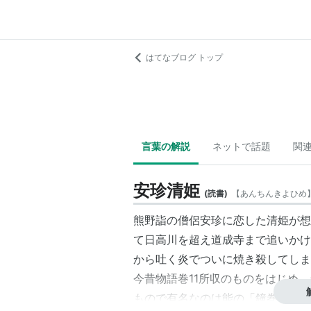
はてなブログ トップ
言葉の解説
ネットで話題
関
安珍清姫
(
読書
)
【
あんちんきよひめ
熊野詣の僧侶安珍に恋した清姫が想
て日高川を超え道成寺まで追いかけ
から吐く炎でついに焼き殺してしま
今昔物語巻11所収のものをはじめ
もので有名なのは能の「鐘巻」「道