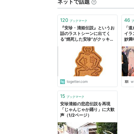
ネットで話題
120
46
ブックマーク
『安珍・清姫伝説』というお
「道
話のラストシーンに出てく
イラ
る“焼死した安珍”がクッキー
妙満
型になって販売中らしい「こ
れさえあれば焼死体作り放
題」
togetter.com
w
15
ブックマーク
安珍清姫の悲恋伝説を再現
「じゃんじゃか踊り」に大歓
声（1/2ページ）