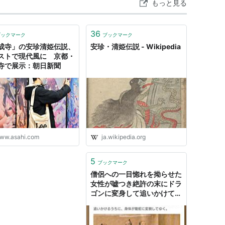
もっと見る
36
ブックマーク
ブックマーク
成寺」の安珍清姫伝説、
安珍・清姫伝説 - Wikipedia
ストで現代風に 京都・
寺で展示：朝日新聞
ww.asahi.com
ja.wikipedia.org
5
ブックマーク
僧侶への一目惚れを拗らせた
女性が嘘つき絶許の末にドラ
ゴンに変身して追いかけてく
る『安珍・清姫伝説』