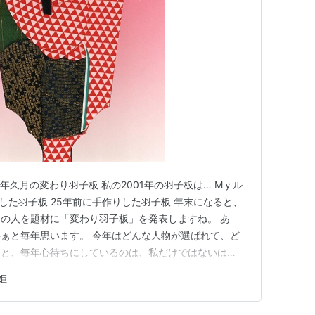
4年久月の変わり羽子板 私の2001年の羽子板は… Mｙル
作した羽子板 25年前に手作りした羽子板 年末になると、
の人を題材に「変わり羽子板」を発表しますね。 あ
ぁと毎年思います。 今年はどんな人物が選ばれて、ど
？と、毎年心待ちにしているのは、私だけではないは
「変わり羽子板」第１回目の発表は、1986年だったそう
姫
る2024年の羽子板は、去る12月3日に発表されまし
…