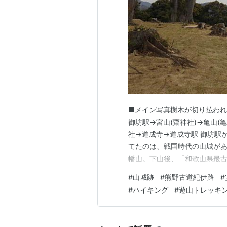
■メイン写真樹木が切り払われ
御坊駅→宮山(齋神社)→亀山(
社→道成寺→道成寺駅 御坊駅
てたのは、戦国時代の山城が
幡山。下山後、「和歌山県最
つないで歩いてみた。 舗装道
#
山城跡
#
熊野古道紀伊路
#
のほうが向いている行程だが、
#
ハイキング
#
遊山トレッキ
札は南側しかないので、踏切を