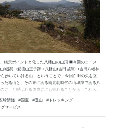
、絶景ポイントと化した八幡山の山頂 ■今回のコース
亀山城跡)→愛徳山王子跡→八幡山(吉田城跡)→吉田八幡神
から歩いていける山、ということで、今回白羽の矢を立
あった亀山と、その東にある南北朝時代の山城跡である八
古の寺」と呼ばれる道成寺にも寄れることから、これらを
を歩く区間が多く、登山靴よりもむしろスニーカーなど
安珍清姫
#
国宝
#
登山
#
トレッキング
展望や、それぞれの歴史を楽しんできた。 御坊駅の改
ングサービス
渡り北側の農道に出…