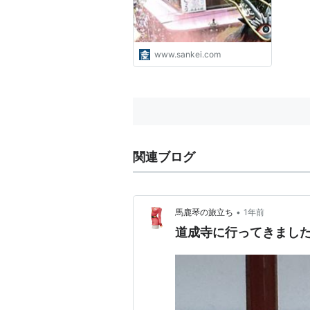
www.sankei.com
関連ブログ
•
馬鹿琴の旅立ち
1年前
道成寺に行ってきまし