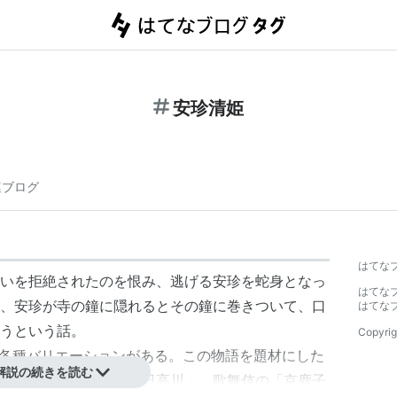
安珍清姫
連ブログ
】
はてな
いを拒絶されたのを恨み、逃げる安珍を蛇身となっ
はてな
、安珍が寺の鐘に隠れるとその鐘に巻きついて、口
はてな
うという話。
Copyrig
、各種バリエーションがある。この物語を題材にした
解説の続きを読む
成寺」、人形浄瑠璃「日高川」、歌舞伎の「京鹿子