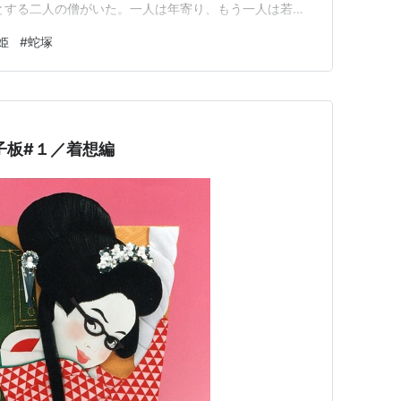
とする二人の僧がいた。一人は年寄り、もう一人は若
と、住民の家を借りて二人はともに泊まることになった。
姫
#
蛇塚
い女である。召使いがニ三人ほどいた。女主人は泊まる若
欲の思い…
子板#１／着想編