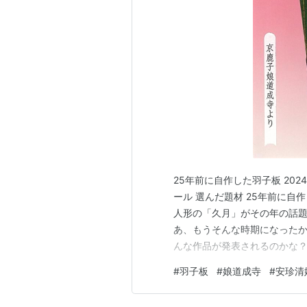
25年前に自作した羽子板 202
ール 選んだ題材 25年前に自
人形の「久月」がその年の話題
あ、もうそんな時期になったか
んな作品が発表されるのかな
ず……です。 ちなみに久月の
#
羽子板
#
娘道成寺
#
安珍清
です。回を重ねて第39回目とな
た。 2024年久月の変わり羽子