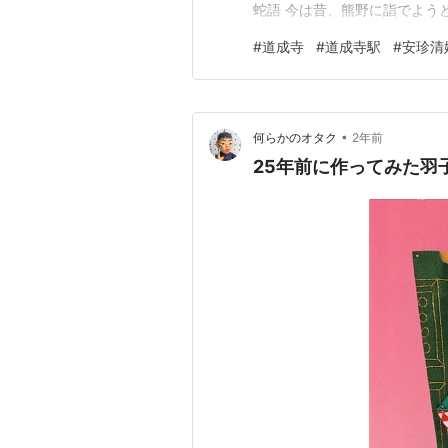
蛇語 今は昔、熊野に詣でよう
く、美しい。牟婁の郡に着く
#
道成寺
#
道成寺駅
#
安珍清
その家の持ち主は独り身で若
い僧の美しい顔を見て、深い愛
•
何らかのオタク
2年前
25年前に作ってみた羽