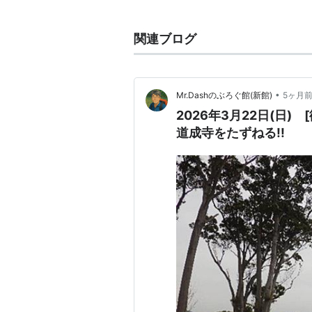
娘道成寺」など。
関連ブログ
•
Mr.Dashのぶろぐ館(新館)
5ヶ月
2026年3月22日(日)
道成寺をたずねる!!