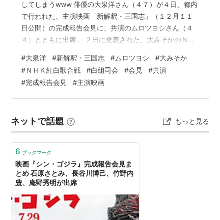
してしまうwww 俳優の大泉洋さん（４７）が４日、都内
で行われた、主演映画「新解釈・三国志」（１２月１１
日公開）の完成報告会見に、共演のムロツヨシさん（４
４）とともに出席。 ２日に発表された、大みそかのＮＨ
Ｋ紅白歌合戦白組司会について、初めて言及しました。
#
大泉洋
#
新解釈・三国志
#
ムロツヨシ
#
大みそか
司会者、映画の話題で、と・・・ 会見では冒頭に、司会
#
ＮＨＫ紅白歌合戦
#
白組司会
#
会見
#
共演
者から「映画の質問のみでお願いします」と、されてい
#
完成報告会見
#
主演映画
ましたが、大泉さんは「紅白に出ることになりました
ね」と自ら発言。 「話したくてうずうずしてた。何で誰
も聞かないんだろうって」と笑っていました。 さらに
ネットで話題
もっと見る
「オファーをいただいた時はね…。やっぱり…
6
ブックマーク
映画『シン・ゴジラ』完成報告会見ま
とめ 石原さとみ、長谷川博己、竹野内
豊、庵野秀明が出席