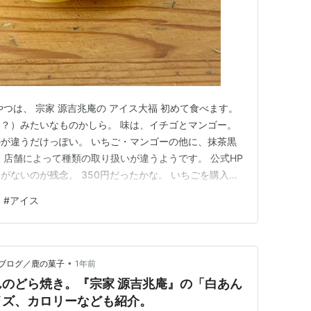
つは、 宗家 源吉兆庵の アイス大福 初めて食べます。
？）みたいなものかしら。 味は、イチゴとマンゴー。
が違うだけっぽい。 いちご・マンゴーの他に、抹茶黒
 店舗によって種類の取り扱いが違うようです。 公式HP
がないのが残念。 350円だったかな。 いちごを購入。
きます！ うまっ！！！ 餅の厚みがスゴい！ この食
#
アイス
ここまでモチモチ食感を出せるんだ！ お餅の食感を楽し
表…
•
ブログ／鹿の菓子
1年前
のどら焼き。『宗家 源吉兆庵』の「白あん
イズ、カロリーなども紹介。