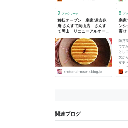
9
8
ブックマーク
ブ
移転オープン 宗家 源吉兆
宗家
庵 さんすて岡山店 さんす
ンシ
て岡山 リニューアルオープ
寄せ
ン : Eternal Rose （エター
陸乃
ナルローズ）
です
として
文か
変更
便は通
x-eternal-rose-x.blog.jp
w
クー
きま
いた
珠を
お...
関連ブログ