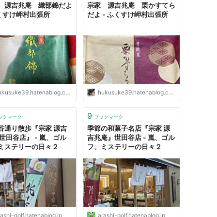
 源吉兆庵 織部錦だよ
宗家 源吉兆庵 栗かすてら
ふくすけ岬村出張所
だよ - ふくすけ岬村出張所
ukusuke39.hatenablog.com
hukusuke39.hatenablog.com
9
ックマーク
ブックマーク
谷通り散歩『宗家 源吉
季節の和菓子名店『宗家 源
 世田谷店』 - 嵐、ゴル
吉兆庵』世田谷店 - 嵐、ゴル
ミステリーの日々２
フ、ミステリーの日々２
ashi-golf.hatenablog.jp
arashi-golf.hatenablog.jp