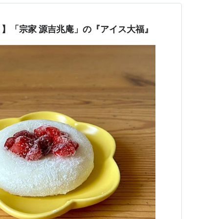
】「宗家 源吉兆庵」の『アイス大福』