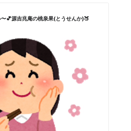
💕源吉兆庵の桃泉果(とうせんか)🍑