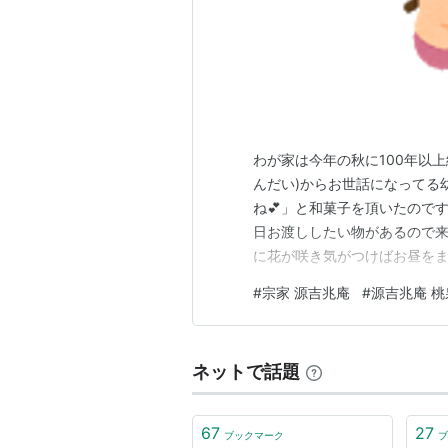
わが家は今年の秋に100年以
んだい)からお世話になってる
ね💕」と和菓子を頂いたのです。
日お渡ししたい物があるので来
に花が咲き気がつけばお昼をま
入った重くて大きな紙袋を手渡
#
宗家 源吉兆庵
#
源吉兆庵 桃
✨ こちらの園はお寺さんと幼
お寺の檀家さんとのお付き合い
ネットで話題
67
27
ブックマーク
ブ