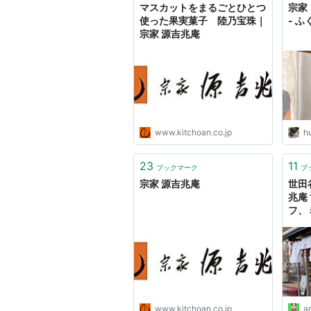
マスカットをまるごとひとつ
宗家
使った果実菓子 陸乃宝珠｜
- 
宗家 源吉兆庵
www.kitchoan.co.jp
h
23
11
ブックマーク
ブ
宗家 源吉兆庵
世田
兆庵
フ、
www.kitchoan.co.jp
ar