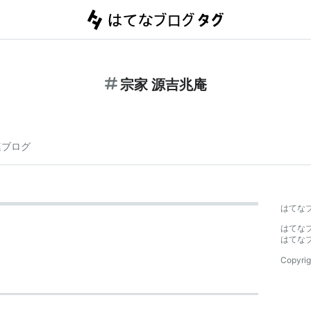
宗家 源吉兆庵
連ブログ
はてな
はてな
はてな
Copyrig