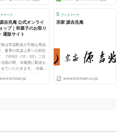
5
ックマーク
ブックマーク
 源吉兆庵 公式オンライ
宗家 源吉兆庵
ョップ｜和菓子のお取り
・通販サイト
宝珠は常温配送が可能な商品
が、夏季の気温上昇への対応
、 7月6日（10：00）ご注
ら当面の間、冷蔵便に配送を
させていただきます。 冷蔵
常送料に220円（税込）の
ww.kitchoan.jp
www.kitchoan.co.jp
ル手数料を加算させていただ
す。何卒ご了承のほどお願い
します。 常温商品と陸乃宝
同梱の場合には冷蔵便での