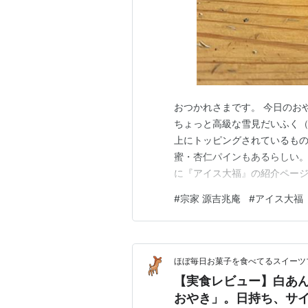
おつかれさまです。 今日のおや
ちょっと高級な雪見だいふく（
上にトッピングされているもの
蜜・杏仁パインもあるらしい。
に『アイス大福』の紹介ページ
可愛らしいビジュアル。 いただ
#
宗家 源吉兆庵
#
アイス大福
感、普通に大福。 冷凍なのに
むために、少し時間をおいて（
ほぼ毎日お菓子を食べてるスイーツ
【実食レビュー】白あん
おやき」。日持ち、サ