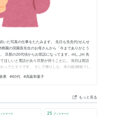
上続いた写真の仕事をたたみます。 先日も先先代(せんせ
幼稚園の現園長先生のお母さんから「今までありがとう
 旦那の20代頃からお世話になってます。m(_ _)m 先
てほしいと電話があり旦那が伺うことに。 当日は昔話
わってたそうです。 そして帰りしな、木の箱(桐箱？)に
されました。 まさにずっしりと高級感が漂ってます。
泉果
#
60代
#
高級和菓子
稚園さんが一緒になってます。 幼稚園経営だけでなく、
もあり…
もっと見る
25
ックマーク
ブックマーク