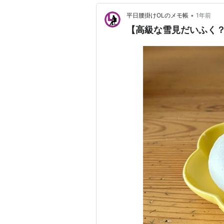
•
平日腰掛けOLのメモ帳
1年前
【高級な雪見だいふく？