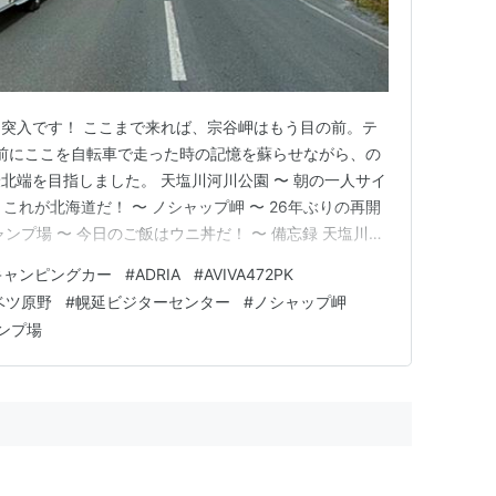
突入です！ ここまで来れば、宗谷岬はもう目の前。テ
年前にここを自転車で走った時の記憶を蘇らせながら、の
北端を目指しました。 天塩川河川公園 〜 朝の一人サイ
 これが北海道だ！ 〜 ノシャップ岬 〜 26年ぶりの再開
ンプ場 〜 今日のご飯はウニ丼だ！ 〜 備忘録 天塩川河
グ 〜 天塩町海浜公園で迎えた朝。 今日は利尻富士が見
キャンピングカー
#
ADRIA
#
AVIVA472PK
、昨日は見れてたからね〜。「すぐそこにある！」という
ベツ原野
#
幌延ビジターセンター
#
ノシャップ岬
ンプ場