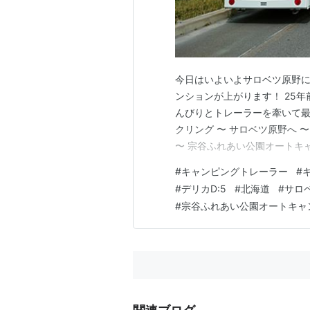
今日はいよいよサロベツ原野に
ンションが上がります！ 25
んびりとトレーラーを牽いて最
クリング 〜 サロベツ原野へ 〜
〜 宗谷ふれあい公園オートキャ
川公園 〜 朝の一人サイクリン
#
キャンピングトレーラー
#
えません…残念です。けれど
#
デリカD:5
#
北海道
#
サロ
ことはわかっているの…
#
宗谷ふれあい公園オートキャ