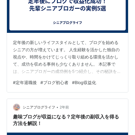
定年後の新しいライフスタイルとして、ブログを始める
シニアの方が増えています。 人生経験を活かした独自の
視点や、時間をかけてじっくり取り組める環境を活かし
て、成功を収める事例も少なくありません。 本記事で
は、シニアブロガーの成功例を5つ紹介し、その秘訣を探
ります。 これからブログを始めたいと考えている方や、
#
定年退職後
#
ブログ初心者
#
Blog収益化
収益化を目指している方の参考になれば幸いです。 1. シ
ニアでもブログで成功できる理由 - 人生経験が豊富で独
自の視点がある シニア世代の方々は、若い世代に比べて
•
長い人生経験を持っています。 たとえば、旅行や趣味を
シニアブログライフ
2年前
通じて得た知識や、仕事や家庭で培った知恵は、他の人
趣味ブログが収益になる？定年後の副収入を得る
にとって貴重な情報源となります…
方法を解説！