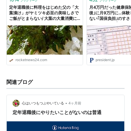
ブックマーク
ブックマーク
定年退職後に料理をはじめた父の「大
月4万円だった健康保
葉漬け」がヤミツキ必至の美味しさで
後｣に月9万円に…体
ご飯がとまらない/ 大葉の大量消費に
ない｢国保負担｣のすさ
もオススメ！
640万円｣では｢年88
る
rocketnews24.com
president.jp
関連ブログ
•
心はいつもつぶやいている
4ヶ月前
定年退職後にやりたいことがないのは普通