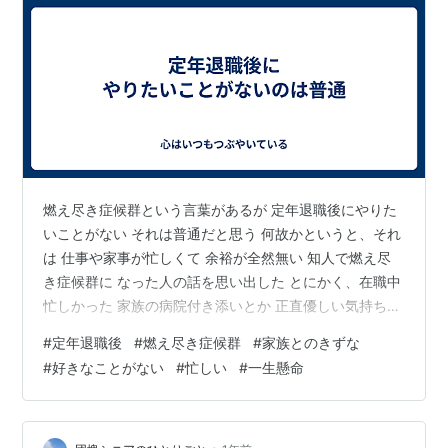
燃え尽き症候群という言葉があるが 定年退職後にやりた
いことがない それは普通だと思う 何故かというと、それ
は 仕事や家事が忙しくて 余裕が全然無い 知人で燃え尽
き症候群に なった人の話を思い出した とにかく、在職中
忙しかった 家族の病院付き添いとか 正直優しい気持ちに
なれずに 仕事で焦る気持ちを抑えて 付き添った 休日も
#
定年退職後
#
燃え尽き症候群
#
家族とのきずな
休みたいのに 無理して家族サービス マジで旅行とか本当
#
好きなことがない
#
忙しい
#
一生懸命
は 勘弁してほしかった 好きな歌手の歌も とうに聞かな
くなり 映画やドラマもみなくなった 必死で家族とのきず
なを つないでおくのが精一杯だった ここまで聞いて泣け