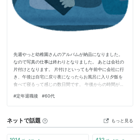
先週やっと幼稚園さんのアルバムが納品になりました。
なので写真の仕事は終わりとなりました。 あとは会社の
片付けとなります。 片付けといっても午前中に会社に行
き、午後は自宅に戻り夜になったらお風呂に入り夕飯を
食べて寝るって感じの数日間です。 午後からの時間が仕
事に縛られずとてもうれしいのです。 ですが何日かする
#
定年退職後
#
60代
と時間が過ぎるのがゆっくりに感じます。 特に夕方4時
以降のノンアルコールデーの日はホント長い〜です。 な
ので前倒しでちゃっちゃとお風呂に入り早く夕飯食べて
ネットで話題
もっと見る
もう寝てしまうって感じ・・ 昨日はなんと7時半には寝
てマシタ。(⌒-⌒; ) でもアルコールデーだと夜の10時は
あっちゅう間になってるの…
1014
432