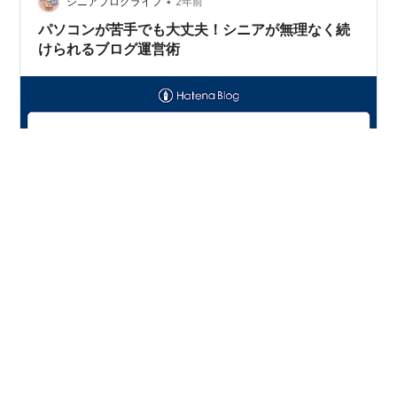
•
沿った、独自性と有用性のある趣味ブログの運営方法を
シニアブログライフ
2年前
詳しく解説します。 1. 定年後に趣味ブログを始めるメリ
パソコンが苦手でも大丈夫！シニアが無理なく続
ット 趣味を活かして楽しみながら…
けられるブログ運営術
「パソコン操作が不安」「ブログ運営なんて自分には無
理かも…」そんな悩みを抱えているシニアの方も多いの
ではないでしょうか？ 実は、私もブログを始めた当初は
パソコンに詳しくなく、文字を入力するのも一苦労でし
た。しかし、少しずつ慣れていくうちに、ブログを書く