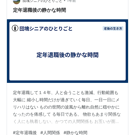
てきました ああ、大変だったんだなぁ 自分の心は置いて
•
団塊シニアのひとりごと
1年前
けぼりで…
定年退職後の静かな時間
定年退職して１４年、人と会うことも激減、行動範囲も
大幅に 縮小し時間だけが過ぎていく毎日、一日一日にメ
リハリはない ものの世間の波風から離れ自然に穏やかに
なったのを痛感して る毎日である。 物欲もあまり関係な
く人にも執着しない、かつての人間関係も お互いが面倒
だと思ったりして連絡が途絶えると自然に関係は 消滅し
#
定年退職後
#
人間関係
#
静かな時間