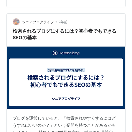
益化を目指す人まで、どのような目的でブログを運営す
る場合でも、継続するためのポイントを押さえること
で、ブログがより充実したものになります。 1. 定年後の
•
ブログ運営が長続きする人の特徴 - 好きなテーマで発信
シニアブログライフ
2年前
している ブログを長く続けるためには、書いていて楽し
検索されるブログにするには？初心者でもできる
いと感じるテーマを選ぶことが大切…
SEOの基本
ブログを運営していると、「検索されやすくするにはど
うすればいいのか？」という疑問を持つことがあるかも