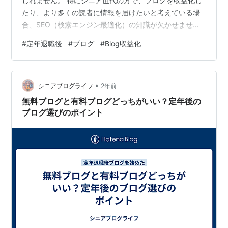
しれません。 特にシニア世代の方で、ブログを収益化し
たり、より多くの読者に情報を届けたいと考えている場
合、SEO（検索エンジン最適化）の知識が欠かせませ
ん。 SEOは難しく感じるかもしれませんが、基本的なポ
#
定年退職後
#
ブログ
#
Blog収益化
イントを押さえるだけで検索結果の上位に表示される可
能性が高まります。 本記事では、初心者でもできるSEO
の基本をわかりやすく解説し、具体的な方法を紹介して
•
いきます。 1. SEOとは？ブログに必要な基本知識 -
シニアブログライフ
2年前
SEO（検索エンジン最適化）とは何か？ SEOとは
無料ブログと有料ブログどっちがいい？定年後の
「Search Engine O…
ブログ選びのポイント