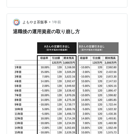
てしまうのが現実、とっくに人間関係のピークは過ぎた
のかもしれない、だからどこかで偶然会ったり奇跡的に
再会し ないかぎり復活することはない。 ただ私自身定年
•
退職後のこんな静かな時間を求めていたのかも しれな
よもやま茶飯事
1年前
い、何をしてもいい自由、何もしなくてもいい自由、至
退職後の運用資産の取り崩し方
福な時間というわけでもないが、…