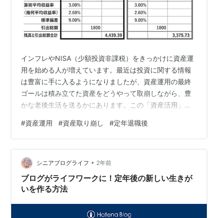
インフレやNISA（少額投資非課税）をきっかけに資産運
用を始める人が増えています。最近は投資に関する情報
は豊富に手に入るようになりましたが、資産運用の最終
ゴールは積み立てた資産をどうやって取崩しながら、豊
かな老後生活を送るかにあります。この「資産活用」に
関する情報は圧倒的に少ないようです。そうした中、
#
資産運用
#
資産取り崩し
#
定年退職後
「60代からの資産使い切り方法」という本では、退職後
の資産の取り崩し方について、注意すべき点や効果的な
方法が紹介されています。印象に残った箇所をご紹介し
•
ましょう。
シニアブログライフ
2年前
ブログがライフワークに！定年後の新しい生きが
いを作る方法