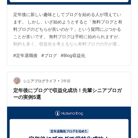
定年後に新しい趣味としてブログを始める人が増えてい
ます。 しかし、いざ始めようとすると「無料ブログと有
料ブログのどちらが良いのか？」という疑問にぶつかる
ことが多いです。 無料ブログは手軽に始められますが、
制約も多く、収益化を考えるなら有料ブログの方が適し
ている場合もあります。 本記事では、無料ブログと有料
#
定年退職後
#
ブログ
#
Blog収益化
ブログの違いや、それぞれの特徴を解説し、あなたに最
適なブログの選び方をお伝えします。 1. 無料ブログと有
料ブログの違いとは - 無料ブログの基本的な特徴 無料ブ
•
ログは、誰でも簡単に開設できるブログサービスです。
シニアブログライフ
2年前
代表的なものには「はてなブログ」「アメブロ」「FC2
定年後にブログで収益化成功！先輩シニアブロガ
ブログ」「ライブドアブログ」…
ーの実例5選