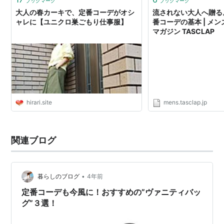
ブックマーク
ブックマーク
大人の春カーキで、定番コーデがオシ
流されない大人へ贈る
ャレに【ユニクロ巣ごもり仕事服】
番コーデの基本 | メ
マガジン TASCLAP
hirari.site
mens.tasclap.jp
関連ブログ
•
暮らしのブログ
4年前
定番コーデも今風に！おすすめの”ヴァニティバッ
グ”３選！