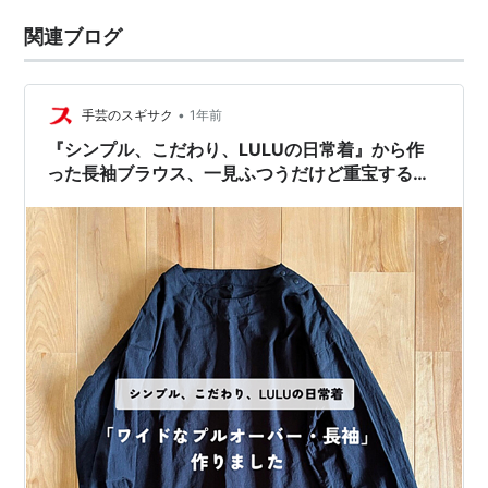
関連ブログ
•
手芸のスギサク
1年前
『シンプル、こだわり、LULUの日常着』から作
った長袖ブラウス、一見ふつうだけど重宝する１
着