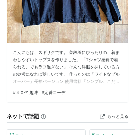
こんにちは、スギサクです。 普段着にぴったりの、着ま
わしやすいトップスを作りました。 「Tシャツ感覚で着
られる、でもラフ過ぎない」 そんな洋服を探している方
の参考になれば嬉しいです。 作ったのは「ワイドなプル
オーバー」長袖バージョン 使用書籍『シンプル、こだわ
り、LULUの日常着』 リンク 型紙名：ワイドなプルオー
#
４０代 趣味
#
定番コーデ
バー・長袖 難易度：肩の開き「持ち出し」がやや難解 特
徴：「開き」が背中ではなく、肩ボタン 書籍名に『日常
着』とついてあるだけに、ラフな洋服が多数掲載されて
ネットで話題
もっと見る
います。 シンプルでごく普通だけど、どことなくおしゃ
れさが漂う、眺めているだけでも楽しい一冊です。 オー
ルインワンやワンピース…
17
6