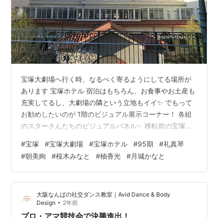
宝塚大劇場へ行く時、なるべく寄るようにしてる場所が
あります 宝塚ホテル 宿泊はもちろん、お食事やお土産も
充実してるし、大劇場の隣という立地もイイ✨ でもって
お勧めしたいのが 1階のビジュアル展示コーナー！ 各組
のスターさんたちのビジュアルパネル✨ 移転前の宝塚ホ
テルでは5組＋専科の6人でしたね 過去の画像から引っ張
#
宝塚
#
宝塚大劇場
#
宝塚ホテル
#
95期
#
礼真琴
ってきましたよ ⇩2022年 HiGH&LOWのころ⇩ 🌸花組：
#
朝美絢
#
桜木みなと
#
柚香光
#
月城かなと
柚香光 95期🌙月組：月城かなと 95期 ❄ 雪組：彩風咲奈
93期⭐星組：礼真琴 95期🌌宙組：真風涼帆 92期 れい・
れい・れいの3人の95期 3年も前の話 これはこれで凄か
大阪なんばの社交ダンス教室｜Avid Dance & Body
った‼‼ ⇩2025年5月 星組観劇の時に…
•
Design
2年前
プロ・アマ競技会で決勝進出！