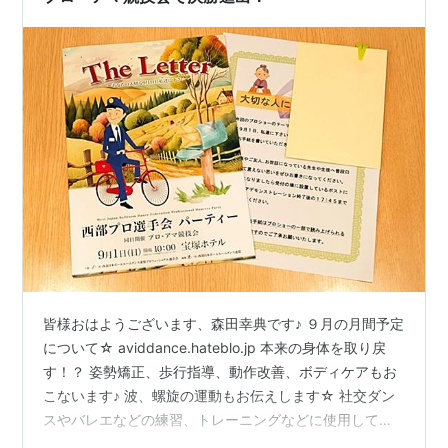
皆様おはようございます、森田幸典です♪ ９月の月間予定
について☆ aviddance.hateblo.jp 本来の身体を取り戻
す！？ 姿勢矯正、歩行指導、動作改善、ボディケアもお
こないます♪ 波、螺旋の運動もお伝えします☆ 社交ダン
スやバレエなどの練習、トレーニングなどに使用してい
ただける貸しフロア（レンタルスペース、スタジオ）あ