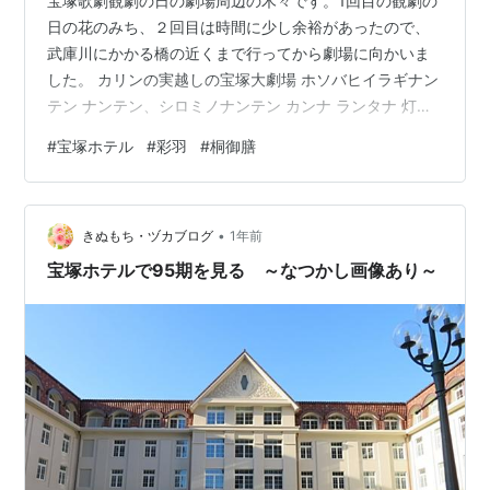
宝塚歌劇観劇の日の劇場周辺の木々です。1回目の観劇の
日の花のみち、２回目は時間に少し余裕があったので、
武庫川にかかる橋の近くまで行ってから劇場に向かいま
した。 カリンの実越しの宝塚大劇場 ホソバヒイラギナン
テン ナンテン、シロミノナンテン カンナ ランタナ 灯の
ともった花のみちの灯篭 25日の宝塚周辺 この日もまだサ
#
宝塚ホテル
#
彩羽
#
桐御膳
クラがきれい イロハモミジ ナンテン 宝塚歌劇観劇のあ
と宝塚ホテル内の彩羽（いろは）で食事して帰りまし
た。あまり食べられなくなった老夫婦です。一番量の少
•
ない御膳に飲み物をつけました。リーズナブルな料金で
きぬもち・ヅカブログ
1年前
おいしくいただけました。 （11/18、11/25撮影）
宝塚ホテルで95期を見る ～なつかし画像あり～