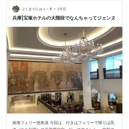
テル|アルモニー ベルばらを語り出したら文章が糞長くな
るので止めておきます。これだけ陳列しているというこ
•
ぶくまぐにゅぅ～す
3年前
とは売れるんでしょうね。 宝塚ホテル…
兵庫|宝塚ホテルの大階段でなんちゃってジェンヌ
南海フェリー徳島港 今回は、行きはフェリーで帰りは高