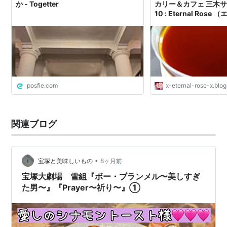
か - Togetter
カリー＆カフェ 三木
10 : Eternal Ros
ズ）
posfie.com
x-eternal-rose-x.blog
関連ブログ
•
宝塚と美味しいもの
8ヶ月前
宝塚大劇場 雪組『ボー・ブランメル〜美しすぎ
た男〜』『Prayer〜祈り〜』①