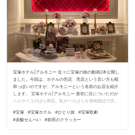
宝塚ホテル|アルモニー 近々に宝塚の旅の動画2本公開し
ました。今回は、ホテルの売店、売店という言い方も昭
和っぽいのですが、アルモニーという名前のお店を紹介
します。 宝塚ホテル|アルモニー 最初に目についたのが
ベルサイユのばら商品。私がベルばらを漫画雑誌で読ん
で、宝塚で観覧したのが70年代なので、令和になっても
#
宝塚
#
宝塚ホテル
#
ひとり旅
#
宝塚歌劇
ベルばらが置いてあるということは、「宝塚＝ベルば
#
炭酸せんべい
#
前田のクラッカー
ら」ですね。どんなものでも、ひとつヒットすると古臭
いと言われようが貫くという姿勢はアリですね。 宝塚ホ