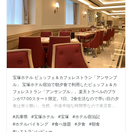
宝塚ホテル ビュッフェ＆カフェレストラン「アンサンブ
ル」 宝塚ホテル宿泊で朝夕食で利用したビュッフェ＆カ
フェレストラン「アンサンブル」。楽天トラベルのプラ
ンが17:00スタート限定。1日、2食生活なので早い目の夕
食は有り難い。当然、中途半端な時間帯なので来店客も
少なく、ゆっくり食事できました。(詳細は動画をご覧く
#
兵庫県
#
宝塚ホテル
#
宝塚
#
ホテル宿泊記
ださい)ただ、朝食は、そういう訳にもいかず7:00amス
#
ホテルバイキング
#
食べ放題
#
夕食
#
朝食
タートで既に何組も待っていましたので、静止画を撮っ
#
レストランレビュー