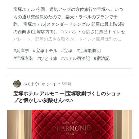
宝塚ホテル 今回、運気アップの方位旅行で宝塚へ。いつ
もの通り突然決めたので、楽天トラベルのプランで予
約。 宝塚ホテル|スタンダードシングル 部屋は最上階5階
の西向き(宝塚駅方向)。コンパクトな広さに風呂トイレセ
パレート。部屋の広さを取るか、トイレと風呂は別の方
が良い方を取るかというところ。 宝塚ホテル|スタンダー
#
兵庫県
#
宝塚ホテル
#
宝塚
#
宝塚歌劇団
ドシングル パジャマは、ワンピースタイプ。 宝塚ホテ
#
宝塚衣装
#
ひとり旅
#
ホテル宿泊記
#
宿泊記
ル|スタンダードシングル 狭いながらもデスクで何かをす
るには悪くない広さ。テレビでYouTubeが見られたのは
良き。あと、宝塚歌劇の専門チャンネルも見放題。 宝塚
ホテル|スタンダードシングル 風呂は、ゆったりして使い
•
ぶくまぐにゅぅ～す
3年前
やすかったです。シ…
宝塚ホテル アルモニー|宝塚歌劇づくしのショッ
プと懐かしい炭酸せんべい