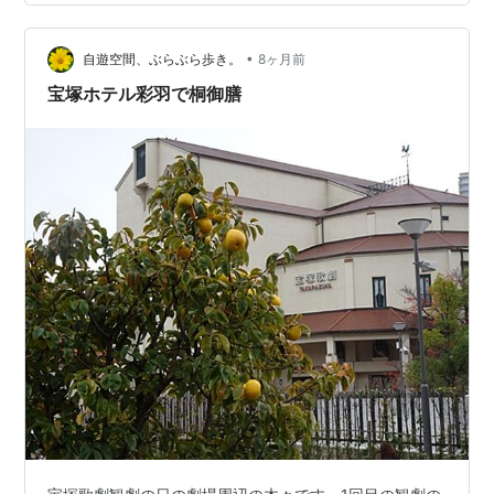
線を予約。 ヒィーーっ。 飛行機より3000円も高い。 遠
征の時はいかに交通費を抑えるかを 重要視してる私。 そ
•
れをヅカ&懸賞友達のBさんに言ったら、『その3000円
自遊空間、ぶらぶら歩き。
8ヶ月前
はまにこさんお得意の 懸賞で取り戻せばいいじゃないで
宝塚ホテル彩羽で桐御膳
す…