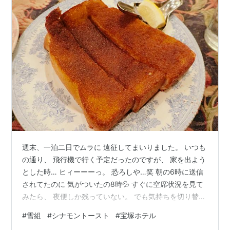
週末、一泊二日でムラに 遠征してまいりました。 いつも
の通り、 飛行機で行く予定だったのですが、 家を出よう
とした時… ヒィーーーっ。 恐ろしや…笑 朝の6時に送信
されてたのに 気がついたの8時💦 すぐに空席状況を見て
みたら、 夜便しか残っていない。 でも気持ちを切り替
え、 『飛行機のチケットがないなら、 新幹線で行けばい
#
雪組
#
シナモントースト
#
宝塚ホテル
いのさ♪』と 飛行機は払い戻しして、 スマートEXで新幹