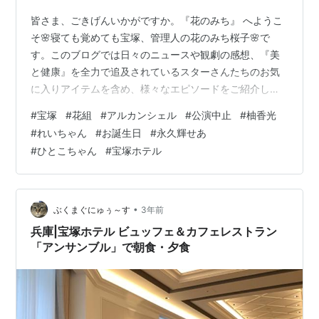
皆さま、ごきげんいかがですか。『花のみち』 へようこ
そ🌸寝ても覚めても宝塚、管理人の花のみち桜子🌸で
す。このブログでは日々のニュースや観劇の感想、『美
と健康』を全力で追及されているスターさんたちのお気
に入りアイテムを含め、様々なエピソードをご紹介して
います。 room.rakuten.co.jp 皆さまの生活に取り入れて
#
宝塚
#
花組
#
アルカンシェル
#
公演中止
#
柚香光
タカラジェンヌ気分を味わったり、大切な方、大好きな
#
れいちゃん
#
お誕生日
#
永久輝せあ
スターさんへのプレゼントにしてみてはいかがでしょ
#
ひとこちゃん
#
宝塚ホテル
う。 れいちゃんお誕生日公演中止😭中止期間の闇 れいち
ゃんお誕生日公演中止😭 オフィシャルホテルの対応とし
てどうなの？ 中止期間の闇 れいちゃんお誕生日公演中止
😭 3月2日より中止…
•
ぶくまぐにゅぅ～す
3年前
兵庫|宝塚ホテル ビュッフェ＆カフェレストラン
「アンサンブル」で朝食・夕食