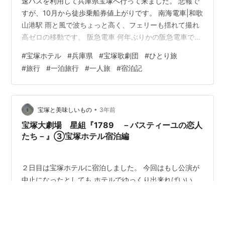
速バスを利用して兵庫県宝塚へ行って来ました。 悲報で
すが、10月から徒歩乗船券値上がりです。 南海電車|和歌
山港駅 雨と風で波ちょっと高く、フェリーも揺れて撮れ
高ゼロの移動です。 阪急電車 何年ぶりかの阪急電車で
す。三味線を習っていた時は京都線に乗ってましたが宝
#
宝塚ホテル
#
兵庫県
#
宝塚歌劇団
#
ひとり旅
塚線は10数年ぶりかな。ホームの床のテカリ具合が、阪
#
旅行
#
一泊旅行
#
一人旅
#
宿泊記
急電車(梅田駅)らしいなぁと。 宝塚ホテル|シングルルー
ム 今回、開運方位取りで方角がもっと北寄りに取りたか
ったのですが、位置的に見どころが無いのと「何しに行
くの？」っていうのも何なので、有馬温泉と決めかねて
•
宝塚と美味しいもの
3年前
いたのですが、観光客が少な…
宝塚大劇場 星組『1789 －バスティーユの恋人
たち－』③宝塚ホテル宿泊編