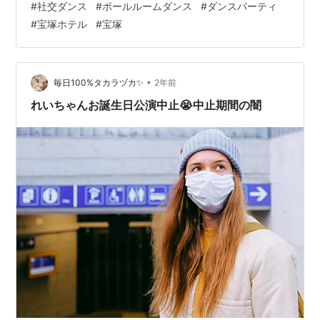
#
社交ダンス
#
ボールルームダンス
#
ダンスパーティ
ります♪ ※1時間600円～ 『社交ダンス人気ブログランキ
#
宝塚ホテル
#
宝塚
ング』は皆様の応援が頼りです！ 励みになりますので、
一日一回こちらのバナーをクリックして応援お願いいた
しますm(_ _)m 今朝の自宅の室温はこちら ↓ 家中の窓を
開け放った状態で２５．５℃！ ちょっと湿度が高…
•
毎日100%タカラヅカ✨
2年前
れいちゃんお誕生日公演中止😭中止期間の闇