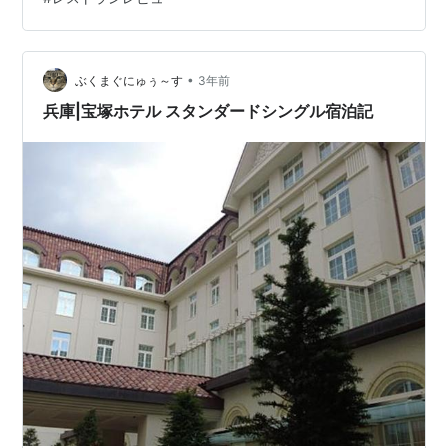
た方が良さそうなのでブログに載せておきます。 宝塚ホ
テル ビュッフェ＆カフェレストラン「アンサンブル」 コ
ース料理をビュッフェ(食べ放題)形式で自分で組立てるっ
ていうのがテーマなの…
•
ぶくまぐにゅぅ～す
3年前
兵庫|宝塚ホテル スタンダードシングル宿泊記