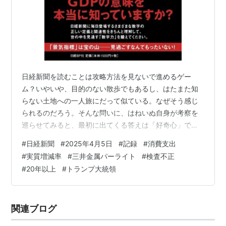
日経新聞を読むことは攻略方法を見ないで進めるゲー
ム？いやいや、目的のない散歩でもあるし、はたまた知
らない土地への一人旅にだって似ている。なぜそう感じ
られるのだろう。そんな問いに、はねいぬ自身が考察を
巡らせてみると、最初に出てくる答えは「好奇心」で、
その次が「知らないこと」だった。だからこそ、はねい
#
日経新聞
#
2025年4月5日
#
記録
#
消費支出
ぬは日経新聞を読んでしまうのだろう。（2025/04/15
#
実質増減率
#
三井金属パーライト
#
検査不正
執筆） 5面：消費支出 実質0.5%減少 2月 記事抜粋） は
#
20年以上
#
トランプ大統領
ねいぬ思考・考察） 5面：三井金属系で検査不正 20年以
上 記事抜粋） はねいぬ思考・考察） 15面：主力株軒並
み下落 TOPIXコア4%下げ 記事抜粋） はねいぬ思考・考
関連ブログ
察） 1…