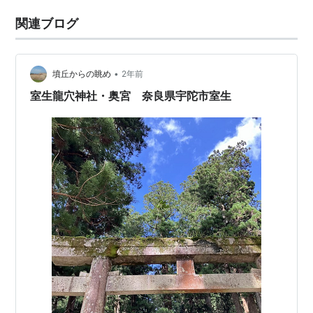
関連ブログ
•
墳丘からの眺め
2年前
室生龍穴神社・奥宮 奈良県宇陀市室生