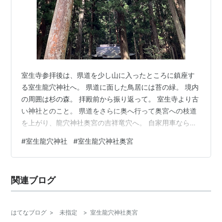
室生寺参拝後は、県道を少し山に入ったところに鎮座す
る室生龍穴神社へ。 県道に面した鳥居には苔の緑。 境内
の周囲は杉の森。 拝殿前から振り返って。 室生寺より古
い神社とのこと。 県道をさらに奥へ行って奥宮への枝道
を上がり、龍穴神社奥宮の吉祥竜穴へ。 自家用車ならす
ぐ近くまで入れますが、マイクロバスだったので県道か
#
室生龍穴神社
#
室生龍穴神社奥宮
ら30分近く歩いて上がりました。 そこから山道を少し下
ると龍穴前の参拝所。そこから谷の向こうの龍穴を。 右
手を見ると、岩盤伝いに滝が。 左手は急斜面を流れてい
関連ブログ
きます。すぐ先で室生川に合流、室生口で宇陀川に合
流、北東へ県境を越えて名張川に合流、月ヶ瀬のダム湖
を経て木津川に合流、大山崎で宇治…
はてなブログ
>
未指定
>
室生龍穴神社奥宮