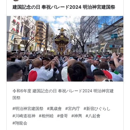
遊会やったっけ？あれも（この人だれ？？？）と思う人
建国記念の日 奉祝パレード2024 明治神宮建国祭
が何人もいて、（なんだかんだで、十分なくら…
令和6年度 建国記念の日 奉祝パレード2024 明治神宮建
国祭
#
明治神宮建国祭
#
萬歳會
#
宮内庁
#
新宿ひぐらし
#
川崎道祖神
#
相州睦
#
倭哥
#
神輿
#
八起會
#
翔龍会