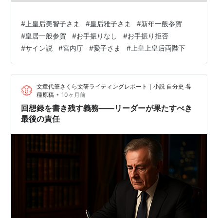
#
上皇后美智子さま
#
皇后雅子さま
#
新年一般参賀
#
皇居一般参賀
#
お手振りなし
#
お手振り拒否
#
サイン説
#
宮内庁
#
愛子さま
#
上皇上皇后両陛下
文章代筆さくら文研ライティングレポート｜小説 自分史 各
•
種原稿
10ヶ月前
回想録を書き残す義務――リーダーが果たすべき
最後の責任