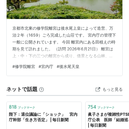
21)
作者:
皇室担当記者OB
出版社/メーカー:
角川書店
発売日:
2002/12
メディア:
新書
京都市北東の修学院離宮は後水尾上皇によって造営、万
クリック
: 6回
治２年（1659）ごろ完成した山荘です。 宮内庁の管理下
この商品を含むブログ (2件) を見る
一般に公開されています。 今回 離宮内にある田植えの時
期を見て訪れました。 （訪問 2026年6月21日） 離宮は
上・中・下の三つの離宮から成り、借景となる山林、離
○
リスト::中央省庁
宮をつなぐ松並木と両側に広がる田畑とで構成されてい
#
修学院離宮
#
宮内庁
#
後水尾天皇
ます。上、下は当初からの離宮。中は隣接の林丘寺（上
皇の皇女の山荘）が明治に返還され離宮に編入されまし
た。 下離宮 上離宮 下離宮と上離宮は高低差が40mほど
ネットで話題
もっと見る
あり 上離宮からは市内が一望できます。 中離宮 修学院
離宮 京都御所 京都大宮御所 仙洞御所 桂離宮とともに皇
室用財産（国…
818
754
ブックマーク
ブックマーク
陛下：退位議論に「ショック」 宮内
眞子さまが複雑性PTS
庁幹部「生き方否定」 | 毎日新聞
庁公表 医師「結婚巡
| 毎日新聞