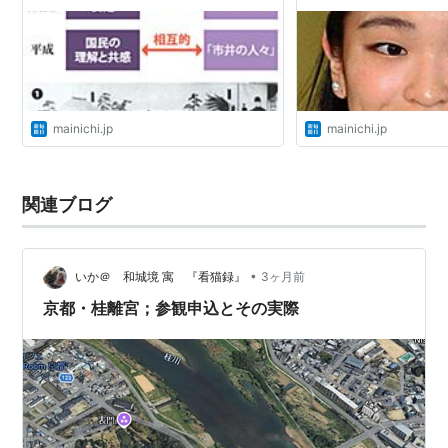
mainichi.jp
mainichi.jp
関連ブログ
•
いか＠ 和城境 寓 『看猫録』
3ヶ月前
京都・桂離宮；参観申込とその実際