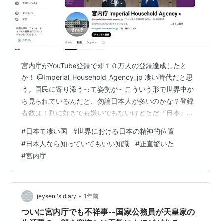
宮内庁がYouTube登録で即１０万人の登録達成したと
か！ @Imperial_Household_Agency_jp 凄い時代だと思
う。国民に寄り添うって姿勢が～こういう形で世界中か
ら見られているんだと、勿論日本人が多いのかな？登録
者数は！別に好きでも嫌いでもないけどただ『日本』は
凄い国だと思ってる。世界中の王族や皇族や権力や統治
#
日本て凄い国
#
世界における日本の精神的位置
者がころころ変わるのに日本だけは２０００年以上この
#
日本人なら知っていてもいい知識
#
正直驚いた
国が始まって以来変わってない。これだけでも世界では
#
宮内庁
類を見ない事。 〇神道の事についての知識 別にファンで
もないし信者でもないけど調べた知識を。そして天皇陛
下は神道のトップ。神道＝アミニズム信仰、あらゆる自
然に万物に神…
•
jeyseni's diary
1年前
ついに宮内庁でも不祥事--国家公務員が天皇家の