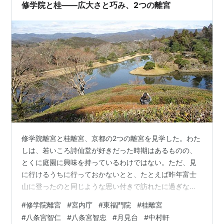
（1883年）に宮内省所管となってからで、それ以前は
修学院と桂――広大さと巧み、2つの離宮
「桂別業」な…
修学院離宮と桂離宮、京都の2つの離宮を見学した。わた
しは、若いころ詩仙堂が好きだった時期はあるものの、
とくに庭園に興味を持っているわけではない。ただ、見
に行けるうちに行っておかないとと、たとえば昨年富士
山に登ったのと同じような思い付きで訪れたに過ぎな
い。参観するには、事前に宮内庁に申し込むことは知っ
#
修学院離宮
#
宮内庁
#
東福門院
#
桂離宮
ていた。さぞ混みあっているだろうと心配しつつ1カ月前
#
八条宮智仁
#
八条宮智忠
#
月見台
#
中村軒
にウェブ検索すると、意外なことに十分空きがあり、大