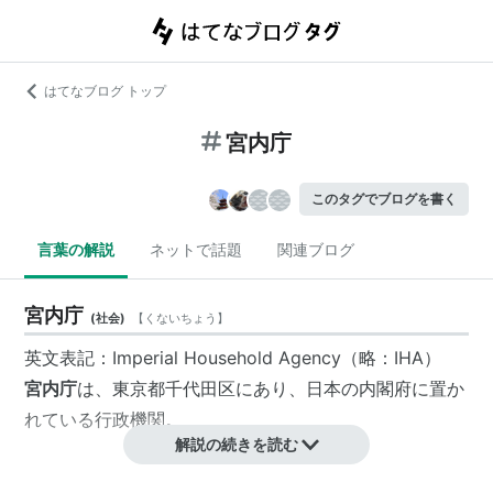
はてなブログ トップ
宮内庁
このタグでブログを書く
言葉の解説
ネットで話題
関連ブログ
宮内庁
(
社会
)
【
くないちょう
】
英文表記
：
Imperial Household Agency
（略：
IHA
）
宮内庁
は、東京都千代田区にあり、日本の
内閣府
に置か
れている
行政機関
。
解説の続きを読む
宮内庁法