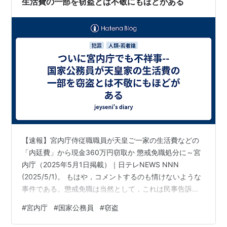
生活費の一部を窃盗とは不敬にもほどがある
【速報】宮内庁侍従職職員が天皇ご一家の生活費などの
「内廷費」から現金360万円窃取か 懲戒免職処分に～宮
内庁（2025年5月1日掲載）｜日テレNEWS NNN
(2025/5/1)。 もはや，コメントするのも情けないような
事件である。懲戒免職は当然として，これは民事告訴し
て出自を明らかにすべきだと思う。20歳という若さでま
#
宮内庁
#
国家公務員
#
窃盗
た野に放たれてしまっては，何をするか分からない。国
家公務員であり宮内庁職員であり，これまでの経歴も素