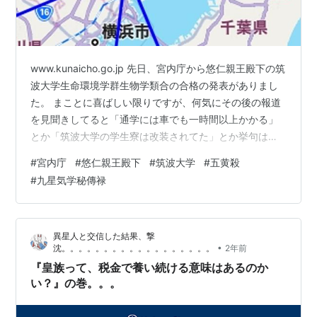
www.kunaicho.go.jp 先日、宮内庁から悠仁親王殿下の筑
波大学生命環境学群生物学類合の合格の発表がありまし
た。 まことに喜ばしい限りですが、何気にその後の報道
を見聞きしてると「通学には車でも一時間以上かかる」
とか「筑波大学の学生寮は改装されてた」とか挙句は
「大学近くにマンションを借り上げるのでは」などの報
#
宮内庁
#
悠仁親王殿下
#
筑波大学
#
五黄殺
道を目にして 関東の地理に疎い私は、てっきり筑波大学
#
九星気学秘傳禄
って年（少なくとも都内）に あるものだと思い込んでい
ましたが、調べてみると、何と茨城県なのだと
か・・・。（この時点で、茨木と群馬の違いも理解して
異星人と交信した結果、撃
ませんでした。ーー）地図で調べてみるとなん
•
沈。。。。。。。。。。。。。。。。。。
2年前
と・・・・。 しかも、来年から通学されると…
『皇族って、税金で養い続ける意味はあるのか
い？』の巻。。。