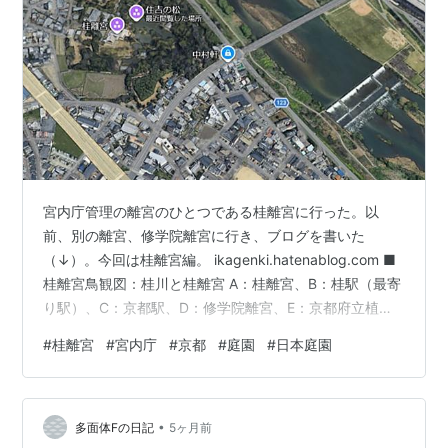
宮内庁管理の離宮のひとつである桂離宮に行った。以
前、別の離宮、修学院離宮に行き、ブログを書いた
（↓）。今回は桂離宮編。 ikagenki.hatenablog.com ■
桂離宮鳥観図：桂川と桂離宮 A：桂離宮、B：桂駅（最寄
り駅）、C：京都駅、D：修学院離宮、E：京都府立植物
園、F：（旧）京都御所 ■ 桂離宮概略 桂離宮（かつらり
#
桂離宮
#
宮内庁
#
京都
#
庭園
#
日本庭園
きゅう）は、京都市西京区桂にある皇室関連施設。江戸
時代の17世紀に皇族の八条宮家の別邸として創設された
建築群と庭園からなる。 離宮とは皇居とは別に設けた宮
•
殿の意であるが、「桂離宮」と称するのは明治16年
多面体Fの日記
5ヶ月前