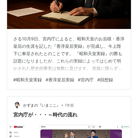
さる10月9日、宮内庁によると、昭和天皇のお后様・香淳
皇后の生涯を記した『香淳皇后実録』が完成し、今上陛
下に奉呈されたとのことです。 『昭和天皇実録』の際も
話題になりましたが、これらの実録によってはじめて明
かされた歴史的事実は無数に及びます。 皇族に限らず、
斯界のトップと言われる人は、自分の携わった出来事に
#
昭和天皇実録
#
香淳皇后実録
#
宮内庁
#
回想録
ついて記録を取っておくべきです。 一定程度の地位にあ
る人が回想録を書き残すことは、あとにつづく人々の道
しるべとなりますし、過去の事例や判断から学ぶ基盤と
•
もなります。 回想録の作成は社会貢献だと思うべきでし
かずまの『いまここ』
1年前
ょう。 １．功績よりも、責任としての「記録」 社会の仕
宮内庁が・・・～時代の流れ
組みや制度をつくり上げてきた人々に…