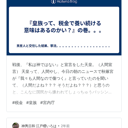
戦後、『私は神ではない』と宣言をした天皇。（人間宣
言） 天皇って、人間やし、今日の朝のニュースで秋篠宮
が『我々も人間なので傷つく』と言っていたのを聞い
て、（人間だよね？？？ そうだよね？？？）と思うの
と、こんなに国民から嫌われてしょっちゅうバッシング
をされてる皇族って、いる意味あるの？とまた思ってし
#
税金
#
皇族
#
宮内庁
まった。 約180奥の税金を皇室や、宮内庁などの皇族関
係の施設のために使ってるんやて。 皇族廃止について語
ると、『海外に対して。。。』という意見が必ず出るけ
•
ど、将来、完全に皇族廃止する形でいいと思うんよ。 園
神輿日和 江戸櫻いろは
2年前