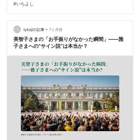
#
いちよし
丈夫だった。もちろん季節によるのだろうが、わたしが
行った日は当日受付もやっていた。まず修学院離宮へ。
がんばって朝9時の回に参加。地下鉄・松ヶ崎で市バスに
乗り換え修学院離宮道で下車850mなのだが、は…
•
tykojiの記事
7ヶ月前
美智子さまの「お手振りがなかった瞬間」――雅
子さまへの“サイン説”は本当か？