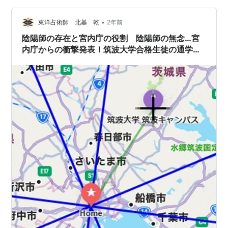
晴らしく，おそらく今後も何不自由のない将来が約束さ
•
れていたのではないかと思うのに，もったいないことで
東洋占術師 北基 乾
2年前
ある。 世の中にはさまざまな資格試験があり，もちろん
陰陽師の存在と宮内庁の役割 陰陽師の無念…宮
専門知識が求められるのだ…
内庁からの衝撃発表！筑波大学合格生徒の通学事
情