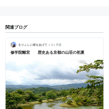
第一条第２項
宮内庁
は、
皇室
関係の国家事務及び
政令
で定
める
天皇
の国事に関する行為に係る事務をつ
関連ブログ
かさどり、
御璽
国璽
を保管する。
•
をりふしに瞳をあげて
2ヶ月前
関連
修学院離宮 歴史ある京都の山荘の初夏
→
侍従
→
東宮
→
書陵部
→
大膳課
→
車馬課
→
御用邸
→
皇居東御苑
皇室報道の舞台裏 (角川oneテーマ