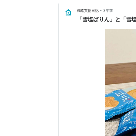
•
戦略買物日記
3年前
「雪塩ぱりん」と「雪