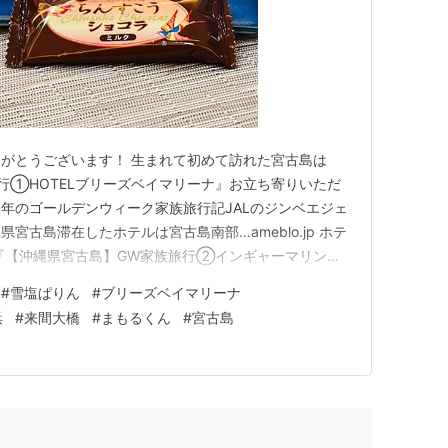
がとうございます！ 生まれて初めて訪れた宮古島は
行①HOTELブリーズベイマリーナ』お立ち寄りいただ
年のゴールデンウィーク家族旅行記JALのジンベエジェ
宮古島滞在したホテルは宮古島南部…ameblo.jp ホテ
『【沖縄県宮古島】GW家族旅行②インギャーマリンガ
ち寄りいただき、ありがとうございます！GW中の沖縄
#
雪塩ぱりん
#
ブリーズベイマリーナ
GW家族旅行①HOTELブリーズベイマリーナ』お立ち
浜
#
来間大橋
#
まもるくん
#
宮古島
blo…