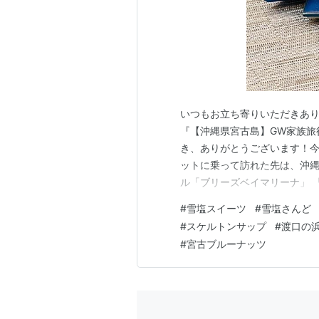
いつもお立ち寄りいただきあり
『【沖縄県宮古島】GW家族旅
き、ありがとうございます！今
ットに乗って訪れた先は、沖縄県
ル「ブリーズベイマリーナ」 
ーデンでサップに挑戦！』お立
#
雪塩スイーツ
#
雪塩さんど
宮古島旅行『【沖縄県宮古島】
#
スケルトンサップ
#
渡口の
寄りいただき、ありがとう…ame
#
宮古ブルーナッツ