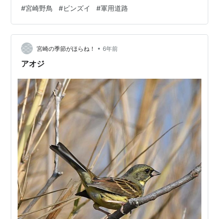
のでところどころ水が溜まっています。 そこにやって来
#
宮崎野鳥
#
ビンズイ
#
軍用道路
たのはビンズイです。 水飲みにやって来ました。 ビンズ
イは里山にもいますが、圧倒的に海岸林の松林が多いよ
うです。 なんだか遺伝子を調べたら、山の者と海岸松林
•
の者と少し違うのかもしれないと思ったりします。 水を
宮崎の季節がほらね！
6年前
飲んだら枝で休憩です。 松林の道は終わりが来ないの
アオジ
で、1時間歩いたところで海に出…