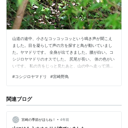
山道の途中、小さなコッコッコッという鳴き声が聞こえ
ました。目を凝らして声の方を探すと鳥が動いていまし
た。ヤマドリです。 全身が出てきました。腰が白い。コ
シジロヤマドリのオスでした。 尻尾が長い。 体の色がい
いです。 私の方をじっと見たあと、山の中へ走って消え
ました。 暫くその場で待ちましたがもう現れませんでし
#
コシジロヤマドリ
#
宮崎野鳥
た。 コシジロヤマドリとの、ほんのいっときの出会いで
した。
関連ブログ
•
宮崎の季節がほらね！
4年前