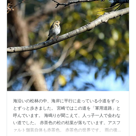
海沿いの松林の中、海岸に平行に走っている小道をずっ
とずっと歩きました。 宮崎ではこの道を「軍用道路」と
呼んでいます。 海鳴りが聞こえて、人っ子一人で会わな
い道でした。 赤茶色の松の枯葉が落ちています。アスフ
ァルト舗装自体も赤茶色。 赤茶色の世界です。 雨の後な