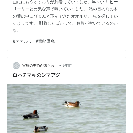
山にはもうオオルリが到着していました。早～い！ ヒー
リーリーと元気な声で鳴いていました。 私の目の前の木
の葉の中にぴょんと飛んできたオオルリ。 虫を探してい
るようです。 到着したばかりで、お腹が空いているのか
な。
#
オオルリ
#
宮崎野鳥
•
宮崎の季節がほらね！
5年前
白ハチマキのシマアジ