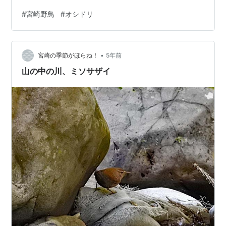
#
宮崎野鳥
#
オシドリ
•
宮崎の季節がほらね！
5年前
山の中の川、ミソサザイ