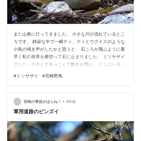
また山奥に行ってきました。 小さな川が流れているとこ
ろです。 静寂な中で一瞬ティ、ティとウグイスのような
小鳥の鳴き声がしたかと思うと、 石ころが飛ぶように素
早く私の視界を横切って石に止まりました。 ミソサザイ
でした。小さくて丸っこくて動きが早い。 どこにいるか
目を凝らさないと見えません。 白い眉。 そしてあっとい
#
ミソサザイ
#
宮崎野鳥
う間にどこかに行ってしまいました。 ミソサザイのいる
小川。 水。水の光。わずかに揺れる水面。 静寂そのも
の。水の流れる音もしません。 とってもきれいな水で
•
す。 魚がいるかと思ってしばらく水の中を見ていました
宮崎の季節がほらね！
6年前
が、動きがありませんでした。 魚はお昼寝中？
軍用道路のビンズイ