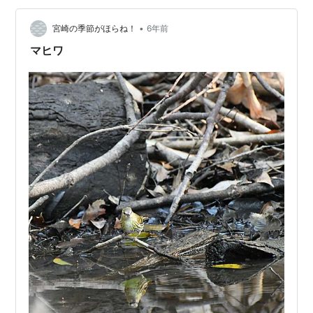
•
宮崎の季節がほらね！
6年前
マヒワ