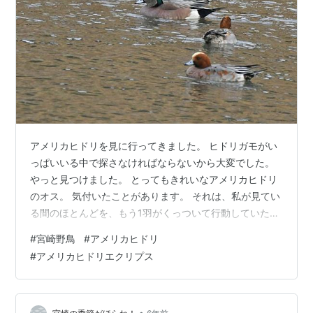
アメリカヒドリを見に行ってきました。 ヒドリガモがい
っぱいいる中で探さなければならないから大変でした。
やっと見つけました。 とってもきれいなアメリカヒドリ
のオス。 気付いたことがあります。 それは、私が見てい
る間のほとんどを、もう1羽がくっついて行動していたこ
とです。 もしかしたら向こう側はメスかなと思いまし
#
宮崎野鳥
#
アメリカヒドリ
た。 アメリカヒドリのメスは見たことがありません。 図
#
アメリカヒドリエクリプス
鑑等で調べたら、メスの頭はヒドリガモのメスに比べて
赤みが少ないのだそうです。 下の写真、右下のヒドリガ
モのメスに比べて赤みが少ないようです。 そしてずっと
•