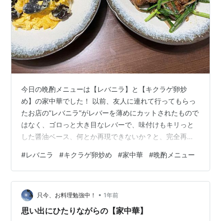
今日の晩酌メニューは【レバニラ】と【キクラゲ卵炒
め】の家中華でした！ 以前、友人に連れて行ってもらっ
たお店の”レバニラ”がレバーを薄めにカットされたもので
はなく、ゴロっと大き目なレバーで、味付けもキリっと
した醤油ベース、何とか再現できないか？と、完全再現
には至りませんでしたが、これはこれで我が家のレバニ
#
レバニラ
#
キクラゲ卵炒め
#
家中華
#
晩酌メニュー
ラレシピに仲間入りとなりました！ レバーは大きめにカ
ットし牛乳に漬け臭み消し、その後お酒と醤油を揉みこ
み下味を付け、片栗粉をまぶし揚げ焼きにして一旦取り
•
出しておきます。 ”もやし”と”ニラ”をごま油で炒め、レバ
只今、お料理勉強中！
1年前
ーを戻し入れ、 醤油（大さじ２）オイスターソース（小
思い出にひたりながらの【家中華】
さじ１弱）にんにく（１かけ）すりお…