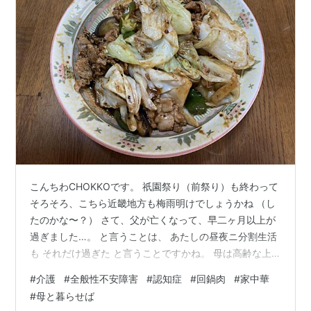
こんちわCHOKKOです。 祇園祭り（前祭り）も終わって
そろそろ、こちら近畿地方も梅雨明けでしょうかね （し
たのかな〜？） さて、父が亡くなって、早二ヶ月以上が
過ぎました…。 と言うことは、 あたしの昼夜ニ分割生活
も それだけ過ぎた と言うことですかね。 母は高齢な上
に認知症 おまけに 『全般性不安障害』と言うのを 患っ
#
介護
#
全般性不安障害
#
認知症
#
回鍋肉
#
家中華
てまして、その為 昼間はいいのですが、夕方以降は 一人
#
母と暮らせば
で居る事が出来なくなっとります。 そのため、夜はあた