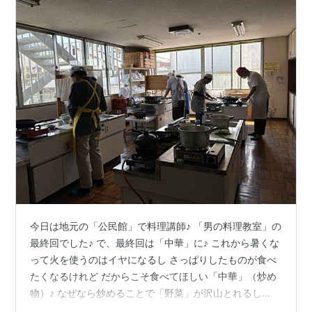
今日は地元の「公民館」で料理講師♪ 「男の料理教室」の
最終回でした♪ で、最終回は「中華」に♪ これから暑くな
って火を使うのはイヤになるし さっぱりしたものが食べ
たくなるけれど だからこそ食べてほしい「中華」（炒め
物）♪ なぜなら炒めることで「野菜」が沢山とれるし
「油」は、取り過ぎはダメだけれど、立派な「エネルギ