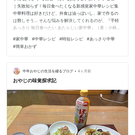
｜失敗知らず！毎日食べたくなる新感覚家中華レシピ集
中華料理は好きだけど、外食は油っぽいし、家で作るの
は難しそう… そんな悩みを解決してくれるのが、『手軽
あっさり 毎日食べたい あたらしい家中華』（著：小林ま
さる／扶桑社）です。 「中華＝手間がかかる・油が多
#
家中華
#
中華レシピ
#
時短レシピ
#
あっさり中華
い」という常識を覆す、現代の食卓にぴったりな新しい
#
簡単おかず
家中華レシピが満載の一冊です。 商品の特徴 この本の最
大の特徴は、**「手軽」と「あっさり」を徹底追求**し
ながら、本格的な中華の味わいを家庭で再現している点
です。 調理時間は最短5分〜、平均15分以内で完成する
•
中年おやじの生活を綴るブログ
4ヶ月前
時短レシピ中心 油を極…
おやじの味覚探求記