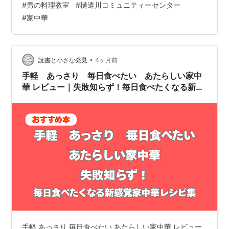
#
男の料理教室
#
樋遣川コミュニティーセンター
ー源」♪ それに「ニンニク」や「ショウガ」が手軽にとれ
#
家中華
るし♪ 食材を切ったり、準備さえ終われば、あとは一気に
炒めるだけだし♪ 今日も全員が参加♪ そして作ったメニュ
ーはこちら♪ メインは「酸っぱい野菜炒め」 味付けは
「醤油」だけで最後に「米酢」を加えて味を絞める♪ それ
•
読書と小さな発見
4ヶ月前
に「ふわふわ卵…
手軽 あっさり 毎日食べたい あたらしい家中
華 レビュー｜失敗知らず！毎日食べたくなる新感
覚家中華レシピ集
手軽 あっさり 毎日食べたい あたらしい家中華 レビュー