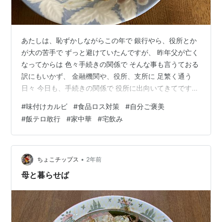
あたしは、恥ずかしながらこの年で 銀行やら、役所とか
が大の苦手で ずっと避けていたんですが、 昨年父が亡く
なってからは 色々手続きの関係で そんな事も言うておる
訳にもいかず、 金融機関や、役所、支所に 足繁く通う
日々 今日も、手続きの関係で 役所に出向いてきてですね
大変疲れました…（笑） そこで、自分に小さなご褒美を
#
味付けカルビ
#
食品ロス対策
#
自分ご褒美
ね。 という事で、今日の昼は お方様が、お友達のところ
#
飯テロ敢行
#
家中華
#
宅飲み
に 遊びに行ってるのをいい事に 飯テロ敢行！ フレンド
マートで買ってきた 『インゲン豆の入った味付けカルビ
肉』に こないだ、2号と豚しゃぶした時に 余った榎茸
と、 2号がラーメン食べるのに買った もやしを入れて、
•
ちょこチップス
2年前
カルビの野菜…
母と暮らせば