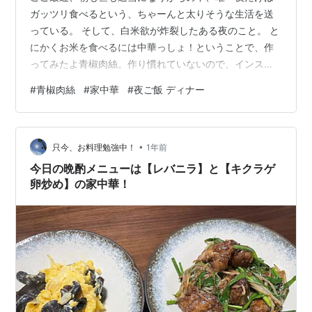
ガッツリ食べるという、ちゃーんと太りそうな生活を送
っている。 そして、白米欲が炸裂したある夜のこと。 と
にかくお米を食べるには中華っしょ！ということで、作
ってみたよ青椒肉絲。作り慣れていないので、インスタ
を使ってレシピを検索すると、なんとお肉とお野菜をき
#
青椒肉絲
#
家中華
#
夜ご飯 ディナー
ちんと油通ししているではないか。い、お家で作るもの
なのに！？わざわざ！？と思ったけれど、前日に作った
唐揚げの油が残っていたので、レシピ通りに作ってみ
•
た。 う、うま〜〜〜！！！ 町中華よりも食感は弱いけ
只今、お料理勉強中！
1年前
ど、十分な味付け。 お買い得商品の豚こまで作ったけれ
今日の晩酌メニューは【レバニラ】と【キクラゲ
ど、なんの問題もないじゃない。 むしろ豚こま…
卵炒め】の家中華！