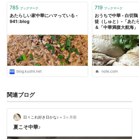
785
719
ブックマーク
ブックマーク
あたらしい家中華にハマっている -
おうちで中華 - 白切
941::blog
徒（しゅと）-「あた
＆「中華満腹大航海」
blog.kushii.net
note.com
関連ブログ
•
日々これ好き日かな♪
2ヶ月前
夏こそ中華♪