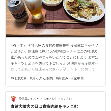
4/9（木） 今宵も家の食材の在庫整理 冷蔵庫にキャベツ
と茄子が、冷凍庫に豚バラが乾物コーナーにこの料理の
素があったのでこやつらをいただくことにしよう ますば
キャベツと茄子を切って下ごしらえ 冷凍庫から冷蔵庫へ
移して前夜から解凍済みの豚バラ🐷 テケトーに切って片
栗粉をフリフリ 先ずは豚バラから焼いていくょ🔥 豚バラ
#
料理の素
#
おっさん晩酌
#
家飲み
#
家中華
に焼き色がついたところでナスとキャベツをin 翌日が休
みだからニンニクマシマシ 刻みネギをオンして出来上が
り レンチン湯豆腐 スーパードライでスタート🍺 居酒屋
•
中年おやじ開店🏮 ガリバタ炒めアップ🔍 ビールの後は白
飛燕草のおなかいっぱい人生
4ヶ月前
岳KAORUにチェンジ 前夜の麻婆豆腐、今夜のガリバタ炒
食欲大噴火の日は青椒肉絲をキメこむ
めと市販の料理…