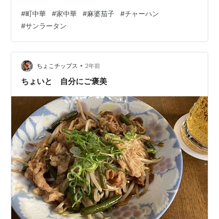
う一つ、町中華の思い出で、 若かりし頃に一人暮らしを
#
町中華
#
家中華
#
麻婆茄子
#
チャーハン
始めた時に、近くにあった中華料理店、自分の親と同じ
#
サンラータン
年代のご夫婦が切り盛りしていたお店で、良くお世話に
なっていましたが、数年前に訪問すると、すでに閉店し
別のお店に変わっていました。 当時から「後継者がいな
くてね」と話していたのを思い出し、すっかり変わって
•
ちょこチップス
2年前
いた街並みを見ながら、当時の思い出が蘇り、…
ちょいと 自分にご褒美