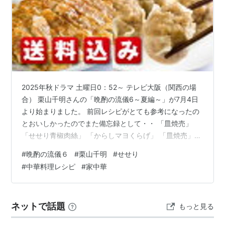
2025年秋ドラマ 土曜日0：52～ テレビ大阪（関西の場
合） 栗山千明さんの「晩酌の流儀6～夏編～」が7月4日
より始まりました。 前回レシピがとても参考になったの
とおいしかったのでまた備忘録として・・ 「皿焼売」
「せせり青椒肉絲」 「からしマヨくらげ」 「皿焼売」
材料 ひき肉 刻んだ玉ねぎ 小エビ おろしにんにくチュー
#
晩酌の流儀６
#
栗山千明
#
せせり
ブ2㎝くらい 生姜チューブ2㎝くらい しょうゆ小さじ１
#
中華料理レシピ
#
家中華
酒小さじ１ みりん小さじ１ ごま油少々 片栗粉少々 シュ
ウマイの皮数枚 【蓬莱本館】《送料込み》お試しセット
[メディアで紹介された豚まんをはじめ、ジャンボ焼売・
ネットで話題
もっと見る
餃子のセット]〈蓬莱 豚まん ホーライ ほうらい 肉まん …