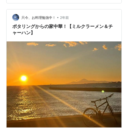
しが 母の住む、母屋へ移動して、 一緒に寝泊まりという
ことに。 …と言うことは、 夕飯を食べにいくことも、 飲
みに行くことも、 ましてや、旅行に出て宿泊 なんてのは
•
只今、お料理勉強中！
2年前
夢の…
ポタリングからの家中華！【ミルクラーメン＆チ
ャーハン】