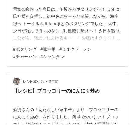
天気の良かった今日は、午後からポタリングへ！ まずは
氏神様へ参拝し、街中をぷらーっと散策しながら、海岸
線へ トータル３５ｋｍほどのポタリングでした！ 途中、
夕日が沈んで行くのをしばし観照し帰路へ！ 夕日を観照
しながら、物思いにふけるも・・・ お腹はすきます！ ポ
タリング中に見つけた町中華屋さんを思い出し、【家中
#
ポタリング
#
家中華
#
ミルクラーメン
華】な夕食に！ 【ミルクラーメン＆チャーハンセット】
#
チャーハン
#
シャンタン
豚骨ラーメンに見える風な【ミルクラーメン】 ～材料～
（１人前） ・中華麺 １玉 ・豚肉 ８０ｇ ・ザーサイ １０
ｇ ・牛乳 ２００ｍｌ ・水 １５０ｍｌ ・シャンタン 小さ
じ１ ・にんにく（チューブ） 小さじ１/２ ・生姜（チュ
•
レシピ本生活
3年前
ーブ）…
【レシピ】ブロッコリーのにんにく炒め