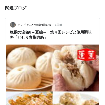
関連ブログ
•
テレビでみた情報の備忘録
6日前
晩酌の流儀6～夏編～ 第４回レシピと使用調味
料「せせり青椒肉絲」